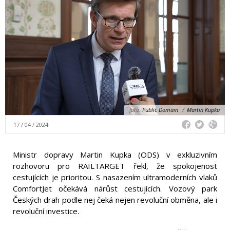
foto:
Public Domain
/
Martin Kupka
17 / 04 / 2024
Ministr dopravy Martin Kupka (ODS) v exkluzivním
rozhovoru pro RAILTARGET řekl, že spokojenost
cestujících je prioritou. S nasazením ultramoderních vlaků
ComfortJet očekává nárůst cestujících. Vozový park
Českých drah podle nej čeká nejen revoluční obměna, ale i
revoluční investice.