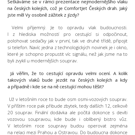
Setkáváme se v rámci prezentace nejmodernějšího vlaku
na českých kolejích, což je ComfortJet Českých drah. Jaký
jste měl Vy osobně zážitek z jízdy?
Velmi příjemný. Je to opravdu vlak budoucnosti.
I z hlediska možností pro cestující si odpočinout,
polohovat sedačky jak v první, tak ve druhé třídě, připojit
si telefon. Navíc jedna z technologických novinek je i okno,
které je schopno propustit víc signálu, než jak jsme na to
byli zvyklí u modernějších souprav.
Já věřím, že to cestující opravdu velmi ocení. A kolik
takových vlaků bude jezdit na českých kolejích a kdy
a případně i kde se na ně cestující mohou těšit?
Už v letošním roce to bude osm osmi-vozových souprav.
V příštím roce pak přibude zbytek, tedy dalších 12, celkově
20 souprav. Finální dodávka ale počítá dokonce s devíti
vozovou soupravou, kde bude i oblíbený bistro vůz.
V letošním roce soupravy budou operovat zejména
na relaci mezi Prahou a Ostravou. Do budoucna dokonce