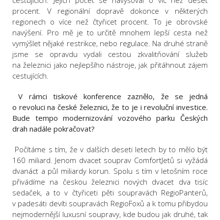
cestujících. Jejich počet se navyšoval o víc než deset
procent. V regionální dopravě dokonce v některých
regionech o více než čtyřicet procent. To je obrovské
navýšení. Pro mě je to určitě mnohem lepší cesta než
vymýšlet nějaké restrikce, nebo regulace. Na druhé straně
jsme se opravdu vydali cestou zkvalitňování služeb
na železnici jako nejlepšího nástroje, jak přitáhnout zájem
cestujících.
V rámci tiskové konference zaznělo, že se jedná
o revoluci na české železnici, že to je i revoluční investice.
Bude tempo modernizování vozového parku Českých
drah nadále pokračovat?
Počítáme s tím, že v dalších deseti letech by to mělo být
160 miliard. Jenom dvacet souprav ComfortJetů si vyžádá
dvanáct a půl miliardy korun. Spolu s tím v letošním roce
přivádíme na českou železnici nových dvacet dva tisíc
sedaček, a to v čtyřiceti pěti soupravách RegioPanterů,
v padesáti devíti soupravách RegioFoxů a k tomu přibydou
nejmodernější luxusní soupravy, kde budou jak druhé, tak