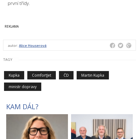
první třídy.
autor:
Alice Houserová
TAGY
Kupka
ComfortJet
ČD
Martin Kupka
ministr dopravy
KAM DÁL?