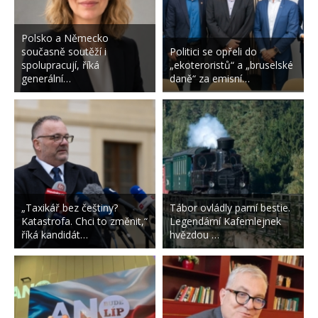
Polsko a Německo
současně soutěží i
Politici se opřeli do
spolupracují, říká
„ekoteroristů“ a „bruselské
generální…
daně“ za emisní…
„Taxikář bez češtiny?
Tábor ovládly parní bestie.
Katastrofa. Chci to změnit,“
Legendární Kafemlejnek
říká kandidát…
hvězdou …