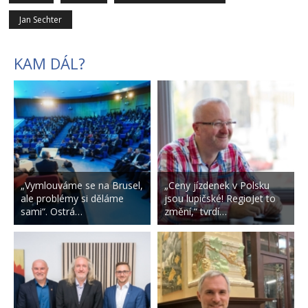
Jan Sechter
KAM DÁL?
„Vymlouváme se na Brusel,
„Ceny jízdenek v Polsku
ale problémy si děláme
jsou lupičské! RegioJet to
sami“. Ostrá…
změní,“ tvrdí…