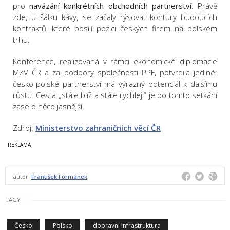
pro
navázání konkrétních obchodních partnerství
. Právě
zde, u šálku kávy, se začaly rýsovat kontury budoucích
kontraktů, které posílí pozici českých firem na polském
trhu.
Konference, realizovaná v rámci ekonomické diplomacie
MZV ČR a za podpory společnosti PPF, potvrdila jediné:
česko-polské partnerství má výrazný potenciál k dalšímu
růstu. Cesta „stále blíž a stále rychleji“ je po tomto setkání
zase o něco jasnější.
Zdroj:
Ministerstvo zahraničních věcí ČR
autor:
František Formánek
TAGY
Česko
Polsko
dopravní infrastruktura