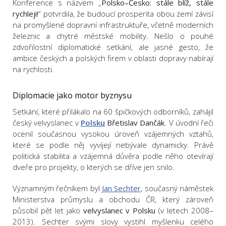
Konference s názvem „
Polsko–Česko: stále blíž, stále
rychleji!
“ potvrdila, že budoucí prosperita obou zemí závisí
na promyšlené dopravní infrastruktuře, včetně moderních
železnic a chytré městské mobility. Nešlo o pouhé
zdvořilostní diplomatické setkání, ale jasné gesto, že
ambice českých a polských firem v oblasti dopravy nabírají
na rychlosti.
Diplomacie jako motor byznysu
Setkání, které přilákalo na 60 špičkových odborníků, zahájil
český velvyslanec v
Polsku
Břetislav Dančák
. V úvodní řeči
ocenil současnou vysokou úroveň vzájemných vztahů,
které se podle něj vyvíjejí nebývale dynamicky. Právě
politická stabilita a vzájemná důvěra podle něho otevírají
dveře pro projekty, o kterých se dříve jen snilo.
Významným řečníkem byl
Jan Sechter
, současný náměstek
Ministerstva průmyslu a obchodu ČR, který zároveň
působil pět let jako
velvyslanec v Polsku
(v letech 2008–
2013). Sechter svými slovy vystihl myšlenku celého