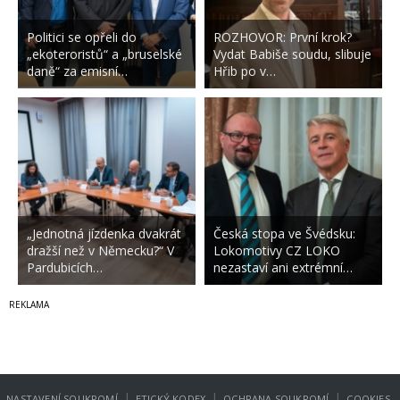
Politici se opřeli do
ROZHOVOR: První krok?
„ekoteroristů“ a „bruselské
Vydat Babiše soudu, slibuje
daně“ za emisní…
Hřib po v…
„Jednotná jízdenka dvakrát
Česká stopa ve Švédsku:
dražší než v Německu?“ V
Lokomotivy CZ LOKO
Pardubicích…
nezastaví ani extrémní…
|
|
|
NASTAVENÍ SOUKROMÍ
ETICKÝ KODEX
OCHRANA SOUKROMÍ
COOKIES