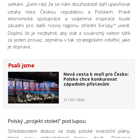
setkání:
Jsem rád, že se nám dlouhodobě daří upevňovat
„
vztahy mezi Českou republikou a Polskem. Právě
ekonomická spolupráce a vzájemná inspirace bude
zásadní pro další rozvoj regionu střední Evropy,
uvedl.
“
Doplnil, že je nezbytné, aby stát a soukromý sektor táhli
za jeden provaz, zejména v tak strategickém odvětví, jako
je doprava.
Psali jsme
Nová cesta k moři pro Česko:
Polsko chce konkurovat
západním přístavům
12 / 06 / 2026
Polský „projekt století“ pod lupou
Středobodem diskusí se staly polské investiční plány,
které svou ambiciózností berou dech. Zástupce