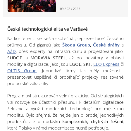
09 / 02 / 2026
Česká technologická elita ve Varšavě
Na konferenci se sešla skutečná „reprezentace“ českého
průmyslu. Od gigantů jako
Škoda Group
,
České dráhy
a
AŽD
, přes experty na infrastrukturu a projektování jako
SUDOP
a
MORAVIA STEEL
, až po inovátory v oblasti
mobility a digitalizace, jako jsou
EGOÉ
,
SKF
,
LEO Express
či
OLTIS Group
. Jednotlivé firmy tak měly možnost
prezentovat úspěšné či probíhající projekty realizované
pro polské zákazníky.
Program byl strukturován velmi prakticky. Od strategických
vizí rozvoje se účastníci přesunuli k detailům digitalizace
železnic a využití moderních technologií pro městskou
mobilitu. Bylo zřejmé, že nejde jen o prodej jednotlivých
produktů, ale o dodávku
komplexních, chytrých řešení
,
která Polsko v rámci modernizace nutně potřebuje.