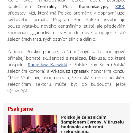
společnosti
Centralny Port Komunikacyjny
(
CPK
)
představil vizi, která má Polsko proměnit v dopravní uzel
světového formátu. Program Port Polska nezahrnuje
pouze výstavbu nového centrálního letiště, ale především
koordinaci gigantických investic do nové propojené sítě
železničních tratí, rychlostních silnic a dálnic.
Zatímco Polsko plánuje, čeští inženýři a technologové
přinášejí bohaté zkušenosti s realizací. Diskuse, do které
přispěli i
Radosław Karwicki
z Polské Izby Kolei (Polská
železniční komora) a
Arkadiusz Ignasiak
, honorární konzul
ČR ve Vratislavi, jasně ukázala, že česká stopa v polském
železničním sektoru může být do budoucna ještě
výraznější.
Psali jsme
Polsko je železničním
šampionem Evropy. V Bruselu
bodovalo ambicemi
i rekordními…