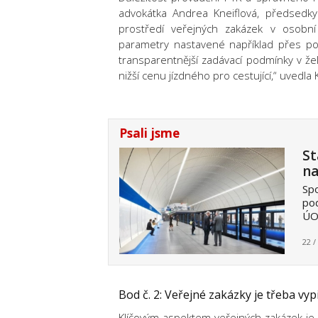
advokátka Andrea Kneiflová, předsedkyn
prostředí veřejných zakázek v osobní
parametry nastavené například přes p
transparentnější zadávací podmínky v že
nižší cenu jízdného pro cestující,“ uvedla 
Psali jsme
St
na
Spo
pod
ÚO
22 /
Bod č. 2: Veřejné zakázky je třeba vyp
Klíčovým aspektem veřejných zakázek je je