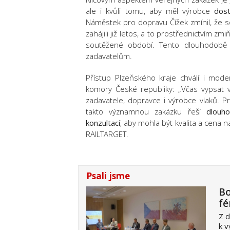
ale i kvůli tomu, aby měl výrobce
dos
Náměstek pro dopravu Čížek zmínil, že 
zahájili již letos, a to prostřednictvím z
soutěžené období. Tento dlouhodobě v
zadavatelům.
Přístup Plzeňského kraje chválí i mod
komory České republiky: „Včas vypsat v
zadavatele, dopravce i výrobce vlaků. P
takto významnou zakázku řeší
dlouh
konzultací
, aby mohla být kvalita a cena n
RAILTARGET.
Psali jsme
Bo
fé
Z d
k v