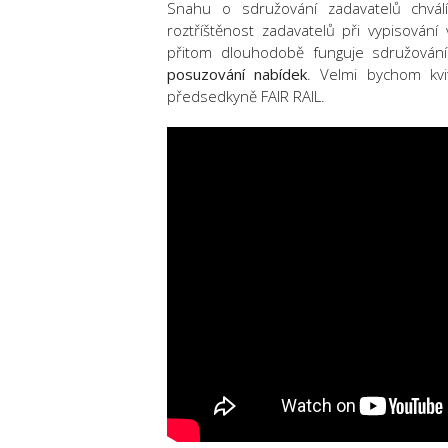
Snahu o sdružování zadavatelů chvál
roztříštěnost zadavatelů při vypisování
přitom dlouhodobě funguje sdružován
posuzování nabídek
. Velmi bychom kvi
předsedkyně FAIR RAIL.