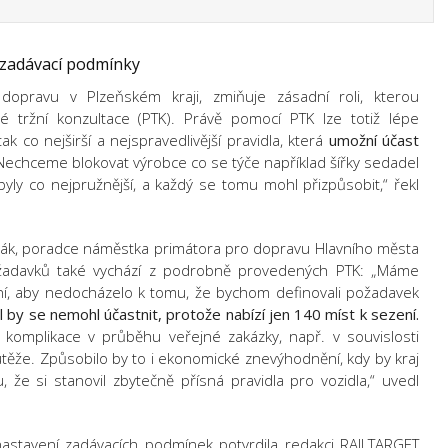
zadávací podmínky
opravu v Plzeňském kraji, zmiňuje zásadní roli, kterou
é tržní konzultace (PTK). Právě pomocí PTK lze totiž lépe
ak co nejširší a nejspravedlivější pravidla, která
umožní účast
„Nechceme blokovat výrobce co se týče například šířky sedadel
ly co nejpružnější, a každý se tomu mohl přizpůsobit,“ řekl
vák, poradce náměstka primátora pro dopravu Hlavního města
 požadavků také vychází z podrobně provedených PTK: „Máme
ní, aby nedocházelo k tomu, že bychom definovali požadavek
 by se nemohl účastnit, protože nabízí jen 140 míst k sezení.
komplikace v průběhu veřejné zakázky, např. v souvislosti
že. Způsobilo by to i ekonomické znevýhodnění, kdy by kraj
, že si stanovil zbytečně přísná pravidla pro vozidla,“ uvedl
astavení zadávacích podmínek potvrdila redakci RAILTARGET