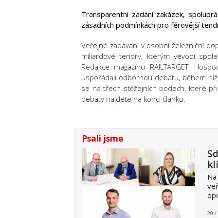
Transparentní zadání zakázek, spoluprá
zásadních podmínkách pro férovější tendry
Veřejné zadávání v osobní železniční dop
miliardové tendry, kterým vévodí spo
Redakce magazínu RAILTARGET, Hospod
uspořádali odbornou debatu, během níž 
se na třech stěžejních bodech, které př
debaty najdete na konci článku.
Psali jsme
Sd
kl
Na 
veř
opo
20 /