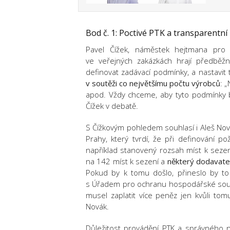
Bod č. 1: Poctivé PTK a t
ransparentní
Pavel Čížek, náměstek hejtmana pro d
ve veřejných zakázkách hrají předběžn
definovat zadávací podmínky, a nastavit t
v soutěži co největšímu počtu výrobců
: 
apod. Vždy chceme, aby tyto podmínky by
Čížek v debatě.
S Čížkovým pohledem souhlasí i Aleš No
Prahy, který tvrdí, že při definování
například stanovený rozsah míst k seze
na 142 míst k sezení a
některý dodavatel
Pokud by k tomu došlo, přineslo by to 
s Úřadem pro ochranu hospodářské soutě
musel zaplatit více peněz jen kvůli tomu
Novák.
Důležitost provádění PTK a správného n