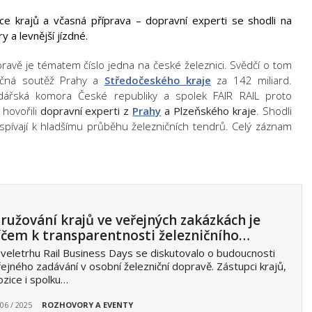
ce krajů a včasná příprava – dopravní experti se shodli na
 a levnější jízdné.
ravě je tématem číslo jedna na české železnici. Svědčí o tom
lečná soutěž Prahy a
Středočeského kraje
za 142 miliard.
ářská komora České republiky a spolek FAIR RAIL proto
hovořili
dopravní experti z
Prahy
a Plzeňského kraje
. Shodli
ispívají k hladšímu průběhu železničních tendrů. Celý záznam
ružování krajů ve veřejných zakázkách je
íčem k transparentnosti železničního…
veletrhu Rail Business Days se diskutovalo o budoucnosti
ejného zadávání v osobní železniční dopravě. Zástupci krajů,
zice i spolku…
 06 / 2025
ROZHOVORY A EVENTY