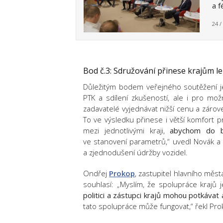
a 
24 /
Bod č.3:
Sdružování
přinese krajům le
Důležitým bodem veřejného soutěžení je 
PTK a sdílení zkušeností, ale i pro m
zadavatelé vyjednávat nižší cenu a zárov
To ve výsledku přinese i větší komfort p
mezi jednotlivými kraji,
abychom do bu
ve stanovení parametrů,“ uvedl Novák a d
a zjednodušení údržby vozidel.
Ondřej
Prokop
, zastupitel hlavního mě
souhlasí: „Myslím, že spolupráce krajů 
politici a zástupci krajů mohou potkávat 
tato spolupráce může fungovat,“ řekl Pro