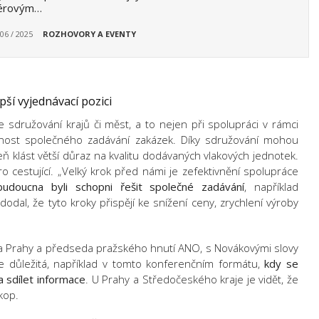
férovým…
 06 / 2025
ROZHOVORY A EVENTY
pší vyjednávací pozici
sdružování krajů či měst, a to nejen při spolupráci v rámci
ožnost společného zadávání zakázek. Díky sdružování mohou
eň klást větší důraz na kvalitu dodávaných vlakových jednotek.
ro cestující. „Velký krok před námi je zefektivnění spolupráce
doucna byli schopni řešit společné zadávání
, například
odal, že tyto kroky přispějí ke snížení ceny, zrychlení výroby
sta Prahy a předseda pražského hnutí ANO, s Novákovými slovy
je důležitá, například v tomto konferenčním formátu,
kdy
se
a sdílet informace
. U Prahy a Středočeského kraje je vidět, že
kop.