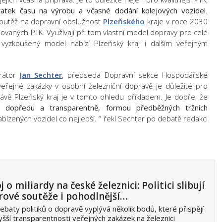
tatek času na výrobu a včasné dodání kolejových vozidel
.
soutěž na dopravní obslužnost
Plzeňského
kraje v roce 2030
miňovaných PTK. Využívají při tom vlastní model dopravy pro celé
yzkoušený model nabízí Plzeňský kraj i dalším veřejným
erátor
Jan Sechter
, předseda Dopravní sekce Hospodářské
eřejné zakázky v osobní železniční dopravě je důležité pro
rávě Plzeňský kraj je v tomto ohledu příkladem. Je dobře, že
o dopředu a transparentně, formou předběžných tržních
abízených vozidel co nejlepší. “ řekl Sechter po debatě redakci
j o miliardy na české železnici: Politici slibují
rové soutěže i pohodlnější…
ebaty politiků o dopravě vyplývá několik bodů, které přispějí
yšší transparentnosti veřejných zakázek na železnici