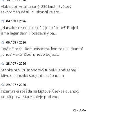
Vlak s obří vrtulí uháněl 230 km/h: Světový
rekordman děsil lidi, skončil ve šro…
04 / 08 / 2026
„Narvalo se sem tolik dětí, je to šílené!“ Projeli
jsme legendární Posázavský pa…
06 / 08 / 2026
Totálně rozbil komunistickou kontrolu. Riskantní
„únos“ vlaku: Zločin, nebo boj za…
28 / 07 / 2026
Stopka pro Krušnohorský tunel? Babiš zahájil
bitvu o cenovku spojení se západem
29 / 07 / 2026
Inženýrská rošáda na Liptově: Československý
unikát poslal staré koleje pod vodu