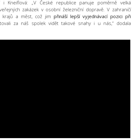
í i Kneiflová: „V České republice panuje poměrně velká
 veřejných zakázek v osobní železniční dopravě. V zahraničí
í krajů a měst, což jim
přináší lepší vyjednávací pozici při
tovali za náš spolek vidět takové snahy i u nás,“ dodala