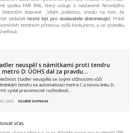
ě spolku FAIR RAIL, který usiluje o nastavené férovějšího
 železniční dopravě: „Vítám politickou shodu na tom, že
očet sedaček
nesmí být pro dodavatele diskriminující
. Právě
lezničních tendrech přinesou vyšší konkurenci, a ve výsledku
Kneiflová.
adler neuspěl s námitkami proti tendru
 metro D: ÚOHS dal za pravdu…
lečnost Stadler neuspěla se svými stížnostmi vůči
mínkám tendru na automatizaci metra C a novou linku D.
HS vydal pravomocné rozhodnutí…
 05 / 2025
OSOBNÍ DOPRAVA
isovat včas
jich včasná příprava. Je to důležité nejen pro kvalitnější PTK,