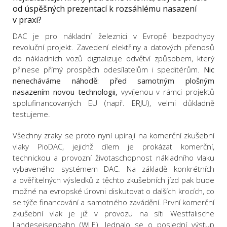
od úspěšných prezentací k rozsáhlému nasazení
v praxi?
DAC je pro nákladní železnici v Evropě bezpochyby
revoluční projekt. Zavedení elektřiny a datových přenosů
do nákladních vozů digitalizuje odvětví způsobem, který
přinese přímý prospěch odesílatelům i speditérům.
Nic
nenecháváme náhodě: před samotným plošným
nasazením novou technologii,
vyvíjenou v rámci projektů
spolufinancovaných EU (např. ERJU), velmi důkladně
testujeme.
Všechny zraky se proto nyní upírají na komerční zkušební
vlaky PioDAC, jejichž cílem je prokázat komerční,
technickou a provozní životaschopnost nákladního vlaku
vybaveného systémem DAC. Na základě konkrétních
a ověřitelných výsledků z těchto zkušebních jízd pak bude
možné na evropské úrovni diskutovat o dalších krocích, co
se týče financování a samotného zavádění. První komerční
zkušební vlak je již v provozu na síti Westfälische
Landeseisenbahn (WLE). Jednalo se o poslední výstup