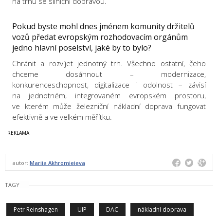
na trhu se silniční dopravou.
Pokud byste mohl dnes jménem komunity držitelů
vozů předat evropským rozhodovacím orgánům
jedno hlavní poselství, jaké by to bylo?
Chránit a rozvíjet jednotný trh. Všechno ostatní, čeho
chceme dosáhnout – modernizace,
konkurenceschopnost, digitalizace i odolnost – závisí
na jednotném, integrovaném evropském prostoru,
ve kterém může železniční nákladní doprava fungovat
efektivně a ve velkém měřítku.
autor:
Mariia Akhromieieva
TAGY
Petr Reinshagen
UIP
DAC
nákladní doprava