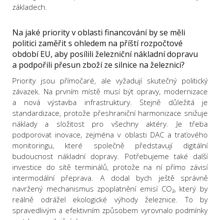
základech.
Na jaké priority v oblasti financování by se měli
politici zaměřit s ohledem na příští rozpočtové
období EU, aby posílili železniční nákladní dopravu
a podpořili přesun zboží ze silnice na železnici?
Priority jsou přímočaré, ale vyžadují skutečný politický
závazek. Na prvním místě musí být opravy, modernizace
a nová výstavba infrastruktury. Stejně důležitá je
standardizace, protože přeshraniční harmonizace snižuje
náklady a složitost pro všechny aktéry. Je třeba
podporovat inovace, zejména v oblasti DAC a traťového
monitoringu, které společně představují digitální
budoucnost nákladní dopravy. Potřebujeme také další
investice do sítě terminálů, protože na ní přímo závisí
intermodální přeprava. A dodal bych ještě správně
navržený mechanismus zpoplatnění emisí CO₂, který by
reálně odrážel ekologické výhody železnice. To by
spravedlivým a efektivním způsobem vyrovnalo podmínky