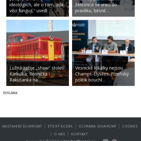
ideologiích, ale o tom, zda
železnice se vrací do
věci fungují,“ uvedl…
pravěku, běsnil…
Lužná zažije „show” století:
Vesnické lokálky nejsou
Karkulka, Rosnička i
Champs-Élysées. Plzeňský
Rakušanka na…
politik bouchl…
|
|
|
NASTAVENÍ SOUKROMÍ
ETICKÝ KODEX
OCHRANA SOUKROMÍ
COOKIES
|
|
O NÁS
KONTAKT