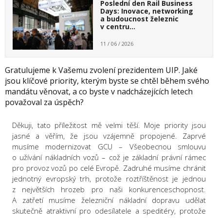
Poslední den Rail Business
Days: Inovace, networking
a budoucnost železnic
v centru…
11 / 06 / 2026
Gratulujeme k Vašemu zvolení prezidentem UIP. Jaké
jsou klíčové priority, kterým byste se chtěl během svého
mandátu věnovat, a co byste v nadcházejících letech
považoval za úspěch?
Děkuji, tato příležitost mě velmi těší. Moje priority jsou
jasné a věřím, že jsou vzájemně propojené. Zaprvé
musíme modernizovat GCU – Všeobecnou smlouvu
o užívání nákladních vozů – což je základní právní rámec
pro provoz vozů po celé Evropě. Zadruhé musíme chránit
jednotný evropský trh, protože roztříštěnost je jednou
z největších hrozeb pro naši konkurenceschopnost.
A zatřetí musíme železniční nákladní dopravu udělat
skutečně atraktivní pro odesílatele a speditéry, protože