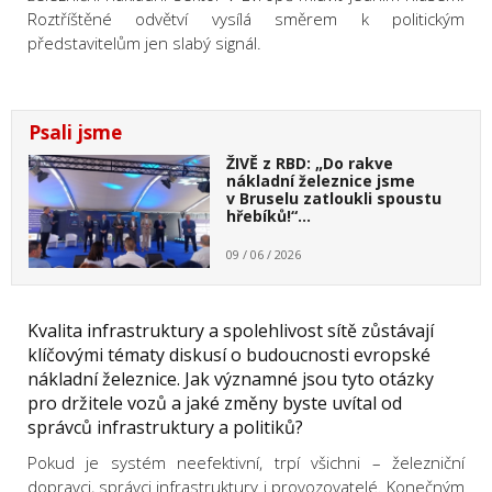
Roztříštěné odvětví vysílá směrem k politickým
představitelům jen slabý signál.
Psali jsme
ŽIVĚ z RBD: „Do rakve
nákladní železnice jsme
v Bruselu zatloukli spoustu
hřebíků!“…
09 / 06 / 2026
Kvalita infrastruktury a spolehlivost sítě zůstávají
klíčovými tématy diskusí o budoucnosti evropské
nákladní železnice. Jak významné jsou tyto otázky
pro držitele vozů a jaké změny byste uvítal od
správců infrastruktury a politiků?
Pokud je systém neefektivní, trpí všichni – železniční
dopravci, správci infrastruktury i provozovatelé. Konečným