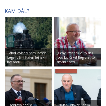
KAM DÁL?
Tábor ovládly parní bestie.
„Ceny jízdenek v Polsku
Legendární Kafemlejnek
jsou lupičské! RegioJet to
hvězdou …
změní,“ tvrdí…
„Doprava není o
Křižík by plakal: Česká