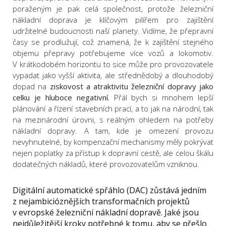
poraženým je pak celá společnost, protože železniční
nákladní doprava je klíčovým pilířem pro zajištění
udržitelné budoucnosti naší planety. Vidíme, že přepravní
časy se prodlužují, což znamená, že k zajištění stejného
objemu přepravy potřebujeme více vozů a lokomotiv.
V krátkodobém horizontu to sice může pro provozovatele
vypadat jako vyšší aktivita, ale střednědobý a dlouhodobý
dopad na
ziskovost a atraktivitu železniční dopravy jako
celku je hluboce negativní.
Přál bych si mnohem lepší
plánování a řízení stavebních prací, a to jak na národní, tak
na mezinárodní úrovni, s reálným ohledem na potřeby
nákladní dopravy. A tam, kde je omezení provozu
nevyhnutelné, by kompenzační mechanismy měly pokrývat
nejen poplatky za přístup k dopravní cestě, ale celou škálu
dodatečných nákladů, které provozovatelům vzniknou.
Digitální automatické spřáhlo (DAC) zůstává jedním
z nejambicióznějších transformačních projektů
v evropské železniční nákladní dopravě. Jaké jsou
nejdůležitější kroky potřebné k tomu, aby se přešlo