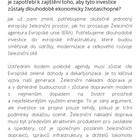
je zapotřebí k zajištění toho, aby tyto investice
zůstaly dlouhodobě ekonomicky životaschopné?
Jak už jsem zmínil, potřebujeme skutečně jednotný
evropský železniční prostor, jak ho prosazuje Železniční
agentura Evropské unie (ERA). Potřebujeme dlouhodobé
investice do evropské infrastruktury, které budou
směřovat do údržby, modernizace a celkového rozvoje
železniční sítě.
Ústředním bodem politické agendy musí zůstat cíle
Evropské zelené dohody a dekarbonizace. Je to klíčová
výzva naší generace. Železniční nákladní doprava je
a v dohledné budoucnosti i zůstane dopravním modem
s nejmenším dopadem na životní prostředí
a nejefektivnějším využitím energie. To je silný argument,
ale investice se projeví pouze tehdy, pokud je tržní
podmínky dokážou ocenit. Železniční nákladní doprava
musí být především atraktivním produktem pro zasilatele
a speditéry, což je společným posláním železničních
dopravců, správců infrastruktury a držitelů lokomotiv