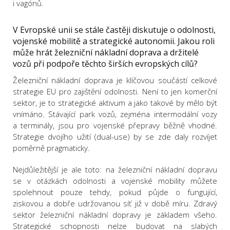
i vagónů.
V Evropské unii se stále častěji diskutuje o odolnosti,
vojenské mobilitě a strategické autonomii. Jakou roli
může hrát železniční nákladní doprava a držitelé
vozů při podpoře těchto širších evropských cílů?
Železniční nákladní doprava je klíčovou součástí celkové
strategie EU pro zajištění odolnosti. Není to jen komerční
sektor, je to strategické aktivum a jako takové by mělo být
vnímáno. Stávající park vozů, zejména intermodální vozy
a terminály, jsou pro vojenské přepravy běžně vhodné.
Strategie dvojího užití (dual-use) by se zde daly rozvíjet
poměrně pragmaticky.
Nejdůležitější je ale toto: na železniční nákladní dopravu
se v otázkách odolnosti a vojenské mobility můžete
spolehnout pouze tehdy, pokud půjde o fungující,
ziskovou a dobře udržovanou síť již v době míru. Zdravý
sektor železniční nákladní dopravy je základem všeho.
Strategické schopnosti nelze budovat na slabých