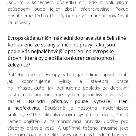
jsou to v konečném důsledku oni, kdo si volí, jakým
způsobem bude jejich zboží přepravováno. Pokud
dosáhneme těchto tří cílů, budu svůj mandát považovat
za úspěšný.
Evropská železniční nákladní doprava stále čelí silné
konkurenci ze strany silniční dopravy. Jaká jsou
podle Vás nejnaléhavější opatření na evropské
úrovni, která by zlepšila konkurenceschopnost
železnice?
Potřebujeme „víc Evropy“ v tom, jak řídíme kapacitu tratí,
jak koordinujeme výluky a stavební práce
na infrastruktuře, jak definujeme poplatky za dopravní
cestu a jak podporujeme systém jednotlivých vozových
zásilek.
Národní přístupy pouze vytvářejí tření
a neefektivitu.
Současně je nezbytná modernizace
smlouvy GCU s aktualizovaným systémem řízení, řádný
rámec pojištění a harmonizovaná pravidla údržby pro
všechny držitele vozů. A upřímně řečeno, musíme jako
železniční nákladní sektor v Evropě mluvit jedním hlasem.