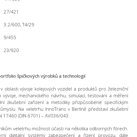
27/421
3.2/600, T4/29
9/455
23/920
ortfolio špičkových výrobků a technologií
v oblasti vývoje kolejových vozidel a produktů pro železniční
ti vývoje, mechanického návrhu, simulací, testování a měření
lní zkušební zařízení a metodiky přizpůsobené specifickým
ůmyslu. Na veletrhu InnoTrans v Berlíně představí zkušební
N 17460 (DIN 6701) – AV036/043.
níkům veletrhu možnost účasti na několika odborných fórech.
 digitální systémy zabezpečení a řízení provozu, dále