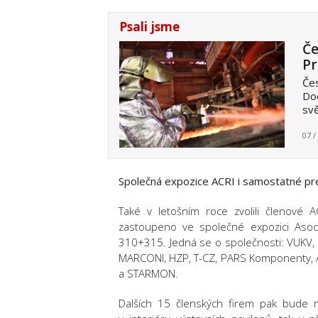
Psali jsme
Če
Pr
Čes
Dod
svě
07 /
Společná expozice ACRI i samostatné pre
Také v letošním roce zvolili členové
zastoupeno ve společné expozici Asoc
310+315. Jedná se o společnosti: VUKV
MARCONI, HZP, T-CZ, PARS Komponenty, 
a STARMON.
Dalších 15 členských firem pak bude m