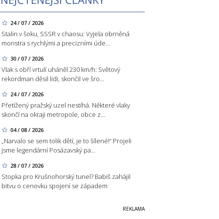
24 / 07 / 2026
Stalin v šoku, SSSR v chaosu: Vyjela obrněná
monstra s rychlými a precizními úde…
30 / 07 / 2026
Vlak s obří vrtulí uháněl 230 km/h: Světový
rekordman děsil lidi, skončil ve šro…
24 / 07 / 2026
Přetížený pražský uzel nestíhá. Některé vlaky
skončí na okraji metropole, obce z…
04 / 08 / 2026
„Narvalo se sem tolik dětí, je to šílené!“ Projeli
jsme legendární Posázavský pa…
28 / 07 / 2026
Stopka pro Krušnohorský tunel? Babiš zahájil
bitvu o cenovku spojení se západem