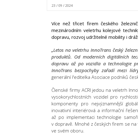
23 / 09 / 2024
Více než třicet firem českého železni
mezinárodním veletrhu kolejové techni
dopravu, rozvoj udržitelné mobility i drážn
„Letos na veletrhu InnoTrans český železn
produktů. Od moderních digitálních tec
dopravu až po vozidla a technologie pro
InnoTrans bezpochyby zařadí mezi lídry
generální ředitelka Asociace podniků čes
Členské firmy ACRI jedou na veletrh Inn
vysokorychlostních vozidel pro rychlos
komponenty pro nejvýznamnější globál
inovativní interiérová a informační řeše
až po implementaci technologie samořid
v dopravě. Mnohé z českých firem se na ve
ve svém oboru.