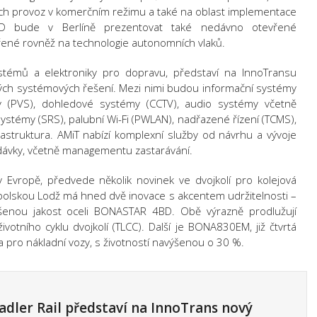
ejich provoz v komerčním režimu a také na oblast implementace
D bude v Berlíně prezentovat také nedávno otevřené
ené rovněž na technologie autonomních vlaků.
ystémů a elektroniky pro dopravu, představí na InnoTransu
ých systémových řešení. Mezi nimi budou informační systémy
émy (PVS), dohledové systémy (CCTV), audio systémy včetně
ystémy (SRS), palubní Wi-Fi (PWLAN), nadřazené řízení (TCMS),
astruktura. AMiT nabízí komplexní služby od návrhu a vývoje
odávky, včetně managementu zastarávání.
v Evropě,
předvede několik novinek ve dvojkolí pro kolejová
 polskou Lodž má hned dvě inovace s akcentem udržitelnosti –
enou jakost oceli BONASTAR 4BD. Obě výrazně prodlužují
životního cyklu dvojkolí (TLCC). Další je BONA830EM, již čtvrtá
 pro nákladní vozy, s životností navýšenou o 30 %.
adler Rail představí na InnoTrans nový