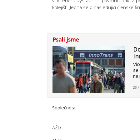
v interiéru výstavních pavilonů, tak v
kolejišti. Jedná se o následující členské fi
Psali jsme
Do
In
Víc
se 
nej
23 /
Společnost
AŽD