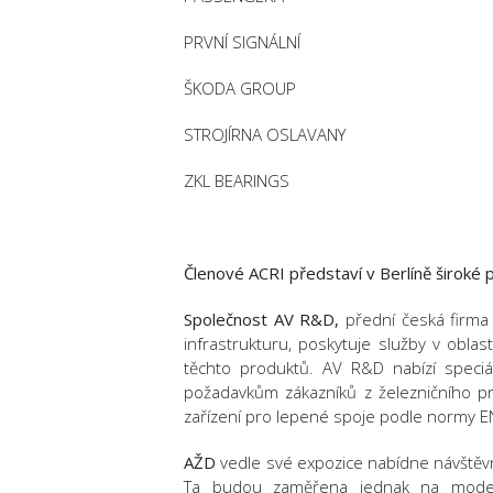
PRVNÍ SIGNÁLNÍ
ŠKODA GROUP
STROJÍRNA OSLAVANY
ZKL BEARINGS
Členové ACRI představí v Berlíně široké p
Společnost AV R&D,
přední česká firma 
infrastrukturu, poskytuje služby v oblas
těchto produktů. AV R&D nabízí speciá
požadavkům zákazníků z železničního pr
zařízení pro lepené spoje
podle normy E
AŽD
vedle své expozice nabídne návštěv
Ta budou zaměřena jednak na moderní