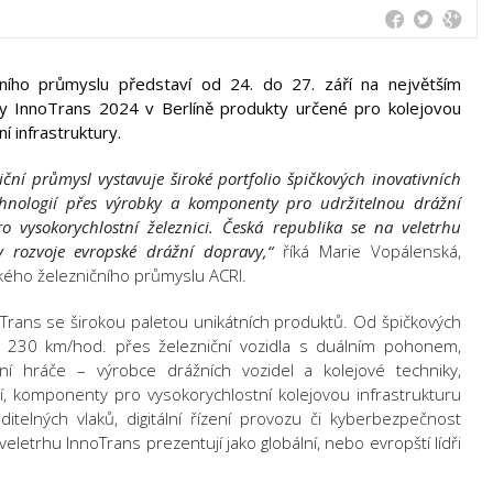
čního průmyslu představí od 24. do 27. září na největším
ky InnoTrans 2024 v Berlíně produkty určené pro kolejovou
í infrastruktury.
iční průmysl vystavuje široké portfolio špičkových inovativních
hnologií přes výrobky a komponenty pro udržitelnou drážní
 vysokorychlostní železnici. Česká republika se na veletrhu
 rozvoje evropské drážní dopravy,“
říká Marie Vopálenská,
kého železničního průmyslu ACRI.
oTrans se širokou paletou unikátních produktů. Od špičkových
ti 230 km/hod. přes železniční vozidla s duálním pohonem,
ní hráče – výrobce drážních vozidel a kolejové techniky,
ní, komponenty pro vysokorychlostní kolejovou infrastrukturu
itelných vlaků, digitální řízení provozu či kyberbezpečnost
letrhu InnoTrans prezentují jako globální, nebo evropští lídři