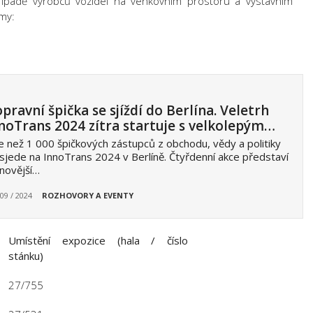
 případě výrobců vozidel na venkovním prostoru a výstavním
rmy:
pravní špička se sjíždí do Berlína. Veletrh
noTrans 2024 zítra startuje s velkolepým…
e než 1 000 špičkových zástupců z obchodu, vědy a politiky
sjede na InnoTrans 2024 v Berlíně. Čtyřdenní akce představí
novější…
 09 / 2024
ROZHOVORY A EVENTY
Umístění expozice (hala / číslo
stánku)
27/755