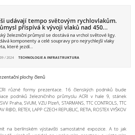
ši udávají tempo světovým rychlovlakům.
ůmysl přispívá k vývoji vlaků nad 450…
ký železniční průmysl se dostává na vrchol světové ligy.
ává komponenty a celé soupravy pro nejrychlejší vlaky
ta, které jezdí…
 09 / 2024
TECHNOLOGIE A INFRASTRUKTURA
zentační plochy členů
 ACRI různé formy prezentace. 16 členských podniků bude
iace podniků železničního průmyslu ACRI v hale 9, stánek
, SVV Praha, SVUM, VZU Plzeň, STARMANS, TTC CONTROLS, TTC
AV R@D, RETEX, LAPP CZECH REPUBLIC, RETIA, ROSTEX VYŠKOV
ít na berlínském výstavišti samostatné expozice. A to jak