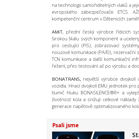
na technologii samořiditelných vlaků a j
evropského zabezpečovače ETCS. AŽ
kompetenční centrum v Dětenicích zaměř
AMiT
, přední český výrobce řídicích s
širokou škálu svých komponent a ucelen
pro cestující (PIS), zobrazovací syst
nouzové komunikace (PA/EI), rezervační s
TCN komunikace a další komunikační infr
řešení, přes testování až po výrobu a d
BONATRANS,
největší výrobce dvojkolí 
vozidla. Hnací dvojkolí EMU jednotek pro
tlumič hluku BONASILENCE®R+ a vylepš
životnost kola a snižují celkové náklady 
generace napěťově optimalizovaného kola
Psali jsme
St