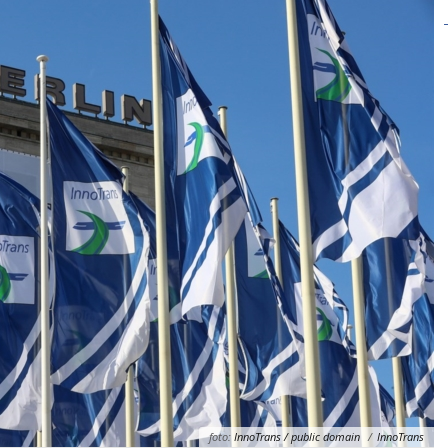
foto:
InnoTrans / public domain
/
InnoTrans