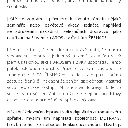
protože ta musí být robustní, abychom mohli nahradit ty
šroubovky.
Ještě se zeptám – plánujete k tomuto tématu nějaké
semináře nebo osvětové akce? Jednáte například
se sdruženími nákladních železničních dopravců, jako
například na Slovensku AROS a v Čechách ŽESNAD?
Přesně tak to je, já jsem dokonce právě proto, že musím
sestavovat reporty z jednotlivých zemí, tak v Bratislavě
jsem už takovou akci s AROSem a ŽVKV uspořádal. Tento
pátek pak budu jednat v Praze s českými zástupci, to
znamená s SPV, ŽESNADem, budou tam pak i přímo
zástupci členů čili nákladní železniční společnosti, vlastníci
vozů nebo také zástupci Ministerstva dopravy. Bude to
velice zajímavé jednání, protože se sejdou představy
o tom, co je a není možné od spřáhla očekávat.
Nákladní železniční dopravci vidí v digitálním automatickém
spřáhle, myslím tím například společnost METRANS,
hrozbu toho, že nebudou konkurenceschopní. Navrhují,