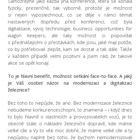
Samozřejmě jako každá jiná konference, která se konala
fyzicky, prezenčně, tak výborně, protože je možnost
si nejen vyposlechnout, co se děje v rámci témat
nastavených dopředu před konferencí, což byla
digitalizace, vývoj technologie, business opportunities for
wagon keepers, ale taky možnost si popovídat
s přednášejícími o přestávkách, kde jsou, jaké mají potíže,
co by potřebovali zlepšit, kam se dostat a tak dále. Takže
v každém případě velmi pozitivní a jsem rád, že takové
akce se opět konají.
To je hlavní benefit, možnost setkání face-to-face. A jaký
je Váš osobní názor na modernizaci a digitalizaci
železnice?
Bez toho to nepůjde, že ano. Bez modernizace železnice
nebudeme konkurenceschopní, to znamená – i když dnes
to bylo hlavně o vlastnících a provozovatelích vozů, je to
obecně stále o nákladní železniční dopravě, kde máme
velké cíle a Vy to víte moc dobře, že máme velké cíle a ty
nepůjdou naplnit bez toho, že bychom nemodernizovali