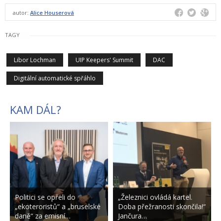
autor:
Alice Houserová
TAGY
Libor Lochman
UIP Keepers' Summit
DAC
Digitální automatické spřáhlo
KAM DÁL?
Politici se opřeli do
„Železnici ovládá kartel.
„ekoteroristů“ a „bruselské
Doba přežranosti skončila!“
daně“ za emisní…
Jančura…