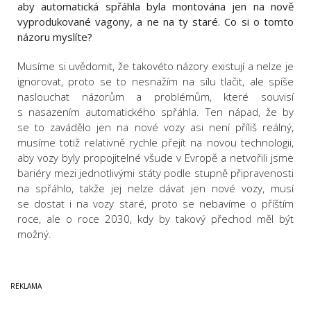
aby automatická spřáhla byla montována jen na nově
vyprodukované vagony, a ne na ty staré. Co si o tomto
názoru myslíte?
Musíme si uvědomit, že takovéto názory existují a nelze je
ignorovat, proto se to nesnažím na sílu tlačit, ale spíše
naslouchat názorům a problémům, které souvisí
s nasazením automatického spřáhla. Ten nápad, že by
se to zavádělo jen na nové vozy asi není příliš reálný,
musíme totiž relativně rychle přejít na novou technologii,
aby vozy byly propojitelné všude v Evropě a netvořili jsme
bariéry mezi jednotlivými státy podle stupně připravenosti
na spřáhlo, takže jej nelze dávat jen nové vozy, musí
se dostat i na vozy staré, proto se nebavíme o příštím
roce, ale o roce 2030, kdy by takový přechod měl být
možný.