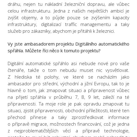
dráhu, nejen tu nákladní železniční dopravu, ale vůbec
celou infrastrukturu. Jedna z našich největších ambicí je
zvýšit objemy, a to půjde pouze se zvýšením kapacity
infrastruktury, digitalizací traffic managementu a taky
služeb pro zákazníky, abychom je přitáhli k železnici.
Vy jste ambasadorem projektu Digitálního automatického
spřáhla. Můžete říci něco k tomuto projektu?
Digitální automatické spřáhlo asi nebude nové pro vaše
čtenáře, takže o tom nebudu muset nic vysvětlovat.
Z hlediska té polohy, ve které se nacházím jako
ambasador pro střední, východní a jižní Evropu, tak to je
hlavně o tom, jak zmapovat situaci a připravenost vůbec
na přijetí spřáhla v průběhu 7, 8, 9 let, záleží na té
připravenosti. Ta moje role je pak opravdu zmapovat tu
situaci, zjistit připravenosti, obchodní příležitosti, které ten
přechod přinese a taky zprostředkovat informace
o přípravě migrace, možnostech financování, což je jedna
z nejproblematičtějších věcí a přípravě technologie,