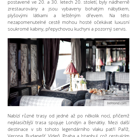
postavené ve 20. a 30. letech 20. století, byly nádherně
zrestaurovány a jsou vybaveny bohatým nábytkem,
plyšovými látkami a leštěným dřevem. Na této
nezapomenutelné cestě mohou hosté očekávat luxusní
soukromé kabiny, přepychovou kuchyni a pozorný servis.
belmond.com
Nabízí různé trasy od jedné až po několik nocí, přičemž
nejklasičtější trasa spojuje Londýn a Benátky. Mezi další
destinace v síti tohoto legendárního vlaku patří Paříž,
Verona, Budapešť, Vídeň, Praha a Istanbul, což cestujícím