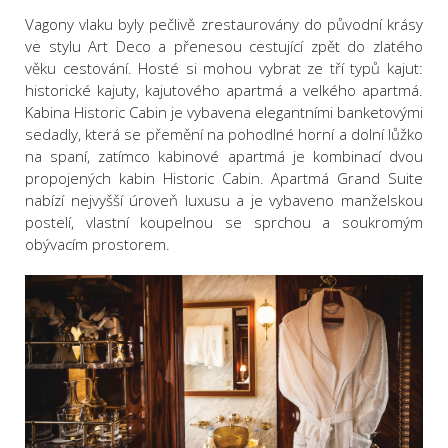
Vagony vlaku byly pečlivě zrestaurovány do původní krásy
ve stylu Art Deco a přenesou cestující zpět do zlatého
věku cestování. Hosté si mohou vybrat ze tří typů kajut:
historické kajuty, kajutového apartmá a velkého apartmá.
Kabina Historic Cabin je vybavena elegantními banketovými
sedadly, která se přemění na pohodlné horní a dolní lůžko
na spaní, zatímco kabinové apartmá je kombinací dvou
propojených kabin Historic Cabin. Apartmá Grand Suite
nabízí nejvyšší úroveň luxusu a je vybaveno manželskou
postelí, vlastní koupelnou se sprchou a soukromým
obývacím prostorem.