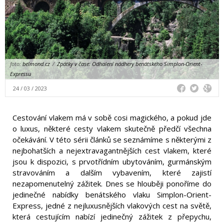
foto:
belmond.cz
/
Zpátky v čase: Odhalení nádhery benátského Simplon-Orient-
Expressu
24 / 03 / 2023
Cestování vlakem má v sobě cosi magického, a pokud jde
o luxus, některé cesty vlakem skutečně předčí všechna
očekávání. V této sérii článků se seznámíme s některými z
nejbohatších a nejextravagantnějších cest vlakem, které
jsou k dispozici, s prvotřídním ubytováním, gurmánským
stravováním a dalším vybavením, které zajistí
nezapomenutelný zážitek. Dnes se hlouběji ponoříme do
jedinečné nabídky benátského vlaku Simplon-Orient-
Express, jedné z nejluxusnějších vlakových cest na světě,
která cestujícím nabízí jedinečný zážitek z přepychu,