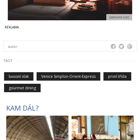
belmond.com
autor:
TAGY
luxusní vlak
Venice Simplon-Orient-Express
první třída
gourmet dining
KAM DÁL?