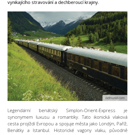
vynikajícího stravování a dechberoucí krajiny.
belmond.com
Legendární benátský Simplon-Orient-Express je
synonymem luxusu a romantiky. Tato ikonická vlaková
cesta projíždí Evropou a spojuje města jako Londýn, Paříž,
Benátky a Istanbul. Historické vagony vlaku, původně