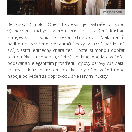
belmond.com
Benátský Simplon-Orient-Express je vyhlášený svou
výjimečnou kuchyní, kterou připravují zkušení kuchaři
z nejlepších místních a sezónních surovin. Vlak má tři
nádherně navržené restaurační vozy, z nichž každý má
svůj vlastní jedinečný charakter. Hosté si mohou dopřát
jídla o několika chodech, včetně snídaně, oběda a večeře,
podávaná v elegantním prostředí. Stylový barový vůz vlaku
je navíc ideálním místem pro koktejly před večeří nebo
nápoje po večeři za doprovodu živé klavírní hudby.