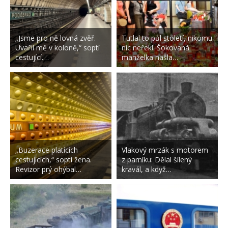
„Jsme pro ně lovná zvěř.
Tutlal to půl století, nikomu
Uvařil mě v koloně,“ soptí
nic neřekl. Šokovaná
cestující.…
manželka našla…
„Buzerace platících
Vlakový mrzák s motorem
cestujících,“ soptí žena.
z parníku: Dělal šílený
Revizor prý ohýbal…
kravál, a když…