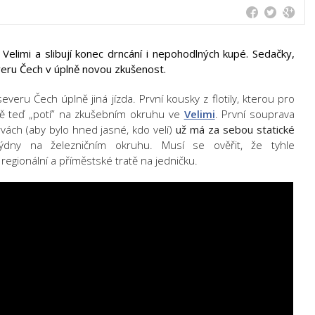
e Velimi a slibují konec drncání i nepohodlných kupé. Sedačky,
veru Čech v úplně novou zkušenost.
veru Čech úplně jiná jízda. První kousky z flotily, kterou pro
vě teď
„
potí” na zkušebním okruhu ve
Velimi
.
První souprava
vách (aby bylo hned jasné, kdo velí)
už má za sebou statické
ýdny na železničním okruhu. Musí se ověřit, že tyhle
regionální a příměstské tratě
na jedničku.