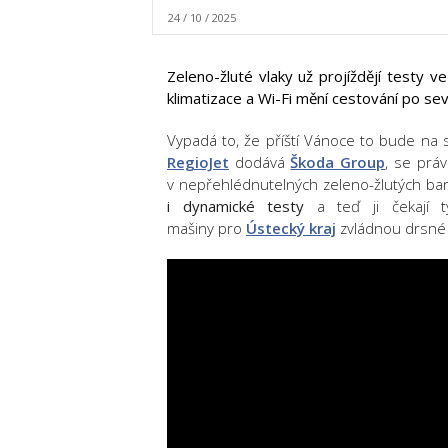
24 / 10 / 2025
Zeleno-žluté vlaky už projíždějí testy v
klimatizace a Wi-Fi mění cestování po se
Vypadá to, že příští Vánoce to bude na se
RegioJet
dodává
Škoda Group
, se prá
v nepřehlédnutelných zeleno-žlutých bar
i dynamické testy
a teď ji čekají t
mašiny
pro
Ústecký kraj
zvládnou
drsné 