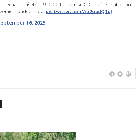
h Čechách, ušetří 19 000 tun emisí CO₂ ročně, nabídnou
bezemisní budoucnost.
pic.twitter.com/Aq2qudQTdJ
September 16, 2025