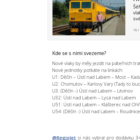
Šéf
vla
své
16 /
Kde se s nimi svezeme?
Nové vlaky by měly jezdit na páteřních tr
Nové jednotky potkáte na linkách:
U1: Děčín – Ústí nad Labem – Most – Kad
U2: Chomutov – Karlovy Vary (Tady to bud
U3: (Děčín -) Ústí nad Labem – Litvínov
U32: Ústí nad Labem – Lysá nad Labem
U51: Ústí nad Labem – Klášterec nad Ohř
U54: (Děčín -) Ústí nad Labem – Roudnic
@RegioJet
si nás vybral pro dodávku 3