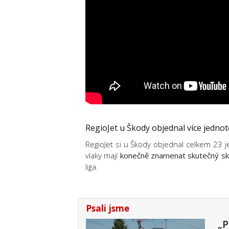
RegioJet u Škody objednal více jedno
RegioJet si u Škody objednal celkem 23 j
vlaky mají
konečně znamenat skutečný skok
liga.
Psali jsme
„P