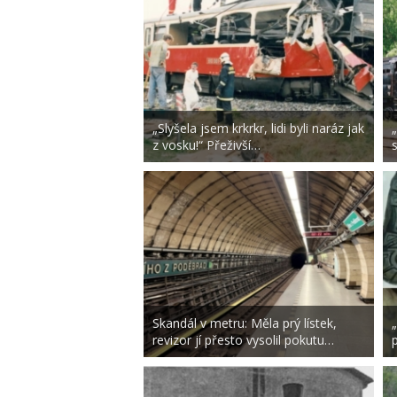
„Slyšela jsem krkrkr, lidi byli naráz jak
z vosku!“ Přeživší…
Skandál v metru: Měla prý lístek,
revizor jí přesto vysolil pokutu…