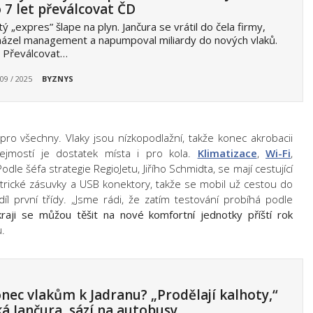
 7 let převálcovat ČD
tý „expres” šlape na plyn. Jančura se vrátil do čela firmy,
ázel management a napumpoval miliardy do nových vlaků.
? Převálcovat…
 09 / 2025
BYZNYS
pro všechny. Vlaky jsou nízkopodlažní, takže konec akrobacii
řejmostí je dostatek místa i pro kola.
Klimatizace
,
Wi-Fi
,
le šéfa strategie RegioJetu, Jiřího Schmidta, se mají cestující
lektrické zásuvky a USB konektory, takže se mobil už cestou do
l první třídy. „Jsme rádi, že zatím testování probíhá podle
raji se můžou těšit na nové komfortní jednotky příští rok
u.
nec vlakům k Jadranu? „Prodělají kalhoty,“
ká Jančura, sází na autobusy