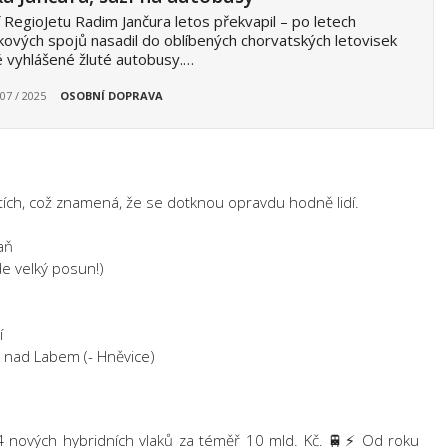
 RegioJetu Radim Jančura letos překvapil – po letech
kových spojů nasadil do oblíbených chorvatských letovisek
 vyhlášené žluté autobusy.…
 07 / 2025
OSOBNÍ DOPRAVA
atích, což znamená, že se dotknou opravdu hodně lidí.
aň
e velký posun!)
í
e nad Labem (- Hněvice)
4 nových hybridních vlaků za téměř 10 mld. Kč. 🚆⚡ Od roku