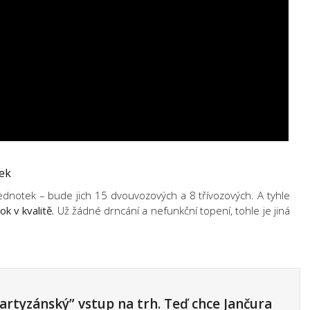
tek
ednotek – bude jich 15 dvouvozových a 8 třívozových. A tyhle
 v kvalitě.
Už žádné drncání a nefunkční topení, tohle je jiná
artyzánský” vstup na trh. Teď chce Jančura