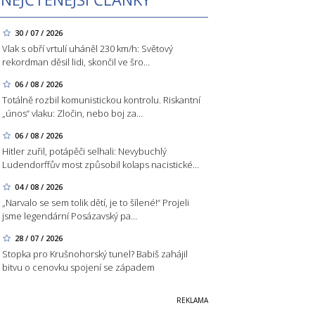
30 / 07 / 2026
Vlak s obří vrtulí uháněl 230 km/h: Světový
rekordman děsil lidi, skončil ve šro…
06 / 08 / 2026
Totálně rozbil komunistickou kontrolu. Riskantní
„únos“ vlaku: Zločin, nebo boj za…
06 / 08 / 2026
Hitler zuřil, potápěči selhali: Nevybuchlý
Ludendorffův most způsobil kolaps nacistické…
04 / 08 / 2026
„Narvalo se sem tolik dětí, je to šílené!“ Projeli
jsme legendární Posázavský pa…
28 / 07 / 2026
Stopka pro Krušnohorský tunel? Babiš zahájil
bitvu o cenovku spojení se západem