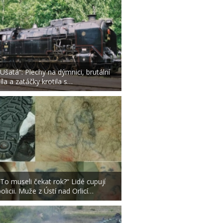
„Ušatá“: Plechy na dýmnici, brutální
síla a zatáčky krotila s…
„To museli čekat rok?“ Lidé cupují
policii. Muže z Ústí nad Orlicí…