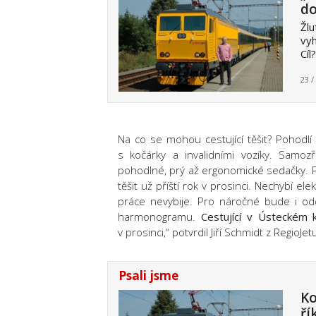
do
Žlu
vyh
Cíl
23 /
Na co se mohou cestující těšit? Pohodlí 
s kočárky a invalidními vozíky. Samoz
pohodlné, prý až ergonomické sedačky. Pod
těšit už příští rok v prosinci. Nechybí e
práce nevybije. Pro náročné bude i oddí
harmonogramu.
Cestující v Ústeckém k
v prosinci,“ potvrdil Jiří Schmidt z RegioJet
Psali jsme
Ko
ří