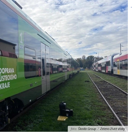
foto:
Škoda Group
/
Zeleno-žluté vlaky