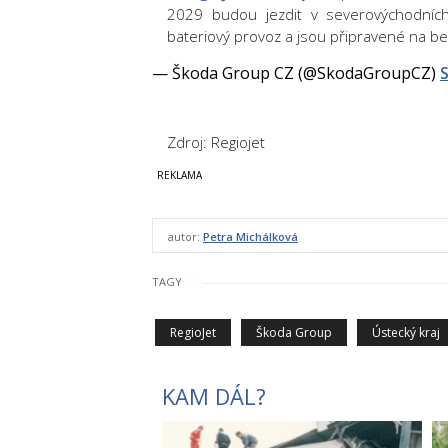
2029 budou jezdit v severovýchodníc
bateriový provoz a jsou připravené na 
— Škoda Group CZ (@SkodaGroupCZ)
Zdroj: Regiojet
autor:
Petra Michálková
TAGY
RegioJet
Škoda Group
Ústecký kraj
KAM DÁL?