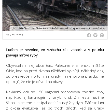
foto:
SITA/Rastislav Ovšonka
/
Vykoľajil sa vlak, ktorý prepravoval toxické látky
21 / 02 / 2023
Ľuďom je nevoľno, vo vzduchu cítiť zápach a v potoku
plávajú mŕtve ryby.
Obyvatelia malej obce East Palestine v americkom štáte
Ohio, kde sa pred dvoma týždňami vykoľajil nákladný vlak,
sú presvedčení o tom, že úrady im nehovoria pravdu. Tie
opakujú, že nie je dôvod na obavy.
Nákladný vlak so 150 vagónmi prepravoval toxické látky,
napríklad aj karcinogénny vinylchlorid. Z miesta havárie
šľahali plamene a stúpal odtiaľ hustý žltý dym. ​Päťtisíc ľudí
z okolia evakuovali až po troch dňoch, keď sa úrady