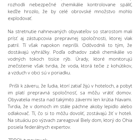
rozhodli nebezpečné chemikálie kontrolovane spáliť,
keďže hrozilo, že by celé obrovské množstvo mohlo
explodovať.
Na stretnutie nahnevaných obyvateľov so starostom mali
prísť aj zástupcovia prepravnej spoločnosti, ktorej vlak
patril. Tí však napokon neprišli. Odôvodnili to tým, že
dostávajú vyhrážky. Podľa odhadov zabili chemikálie vo
vodných tokoch tisíce rýb. Úrady, ktoré monitorujú
znečistenie však tvrdia, že voda, ktorá tečie z kohútikov,
a vzduch v obci sú v poriadku.
​Prišli k záveru, že ľudia, ktorí zatiaľ žijú v hoteloch, a pobyt
im platí prepravná spoločnosť, sa môžu vrátiť domov.
Obyvatelia mesta nad takýmito závermi len krútia hlavami.
Tvrdia, že v domoch im stále páchne akoby lepidlo alebo
odlakovač. Tí, čo si to môžu dovoliť, zostávajú žiť v hoteli.
Na situáciu po výzvach zareagoval Biely dom, ktorý do Ohia
posiela federálnych expertov.