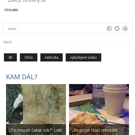
ZDROJ: tvnoviny.sk
autor:
TAGY
SK
Ohio
nehoda
vykolejení vlaku
KAM DÁL?
„To museli čekat rok?“ Lidé
„RegioJet hlásí rekordní