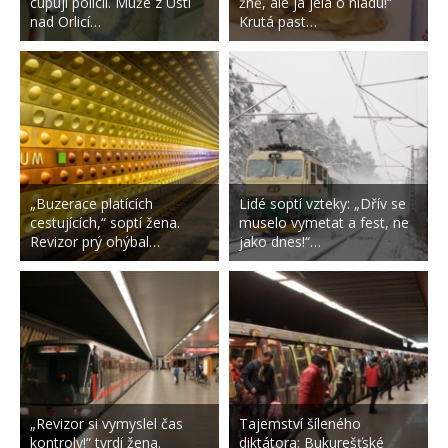
cupují policii. Muže z Ústí
žně, ale já jela o hladu!“
nad Orlicí…
Krutá past…
„Buzerace platících
Lidé soptí vzteky: „Dřív se
cestujících,“ soptí žena.
muselo vymetat a fest, ne
Revizor prý ohýbal…
jako dnes!“…
„Revizor si vymyslel čas
Tajemství šíleného
kontroly!“ tvrdí žena.
diktátora: Bukurešťské