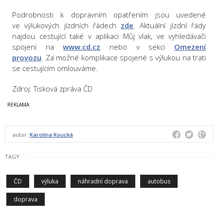
Podrobnosti k dopravním opatřením jsou uvedené
ve výlukových jízdních řádech
zde
. Aktuální jízdní řády
najdou cestující také v aplikaci Můj vlak, ve vyhledávači
spojení na
www.cd.cz
nebo v sekci
Omezení
provozu
. Za možné komplikace spojené s výlukou na trati
se cestujícím omlouváme.
Zdroj: Tisková zpráva ČD
autor:
Karolína Koucká
TAGY
ČD
výluka
náhradní doprava
autobus
doprava