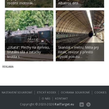
rozdrtil motorák.…
Albatros drtil…
„Ušatá“: Plechy na dýmnici,
Skandál v metru: Měla prý
brutální síla a zatáčky
lístek, revizor jí přesto
krotila s…
vysolil pokutu…
|
|
|
NASTAVENÍ SOUKROMÍ
ETICKÝ KODEX
OCHRANA SOUKROMÍ
COOKIES
|
|
O NÁS
KONTAKT
Copyright © 2020-2026
RailTarget.eu