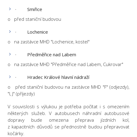
·
Smiřice
o před staniční budovou
·
Lochenice
o na zastávce MHD "Lochenice, kostel"
·
Předměřice nad Labem
o na zastávce MHD "Předměřice nad Labem, Cukrovar"
·
Hradec Králové hlavní nádraží
o před staniční budovou na zastávce MHD "F" (odjezdy),
"I, J" (příjezdy)
V souvislosti s výlukou je potřeba počítat i s omezením
některých služeb. V autobusech náhradní autobusové
dopravy bude omezena přeprava jízdních kol,
z kapacitních důvodů se přednostně budou přepravovat
kočárky.