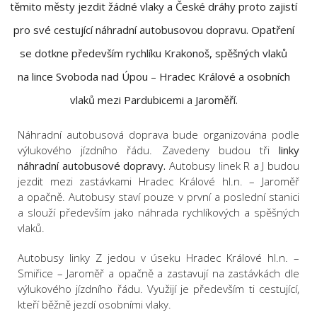
těmito městy jezdit žádné vlaky a České dráhy proto zajistí
pro své cestující náhradní autobusovou dopravu. Opatření
se dotkne především rychlíku Krakonoš, spěšných vlaků
na lince Svoboda nad Úpou – Hradec Králové a osobních
vlaků mezi Pardubicemi a Jaroměří.
Náhradní autobusová doprava bude organizována podle
výlukového jízdního řádu. Zavedeny budou tři
linky
náhradní autobusové dopravy.
Autobusy linek R a J budou
jezdit mezi zastávkami Hradec Králové hl.n. – Jaroměř
a opačně. Autobusy staví pouze v první a poslední stanici
a slouží především jako náhrada rychlíkových a spěšných
vlaků.
Autobusy linky Z jedou v úseku Hradec Králové hl.n. –
Smiřice – Jaroměř a opačně a zastavují na zastávkách dle
výlukového jízdního řádu. Využijí je především ti cestující,
kteří běžně jezdí osobními vlaky.