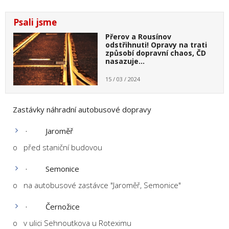
Psali jsme
Přerov a Rousínov
odstřihnuti! Opravy na trati
způsobí dopravní chaos, ČD
nasazuje…
15 / 03 / 2024
Zastávky náhradní autobusové dopravy
·
Jaroměř
o před staniční budovou
·
Semonice
o na autobusové zastávce "Jaroměř, Semonice"
·
Černožice
o v ulici Sehnoutkova u Roteximu