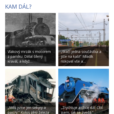
KAM DÁL?
Vlakový mrzák s motorem
„Stačí jedna součástka a
z parníku: Dělal šílený
jste na kaši!“ Mladík
kravál, a když…
riskoval vše a…
„Měli jsme jen sekyry a
„Zrychluje a chce dál. Cítil
pajcry.“ Kolos plný železa
jsem, jak se zvedá.”