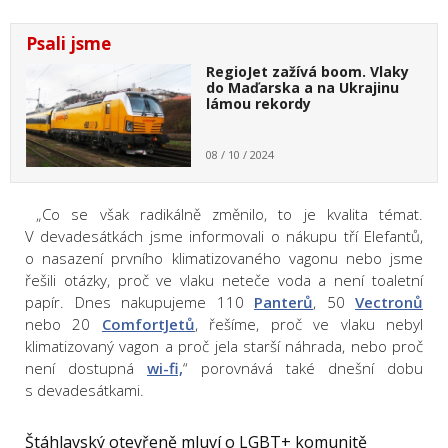
Psali jsme
RegioJet zažívá boom. Vlaky
do Maďarska a na Ukrajinu
lámou rekordy
08 / 10 / 2024
„Co se však radikálně změnilo, to je kvalita témat.
V devadesátkách jsme informovali o nákupu tří Elefantů,
o nasazení prvního klimatizovaného vagonu nebo jsme
řešili otázky, proč ve vlaku neteče voda a není toaletní
papír. Dnes nakupujeme 110
Panterů
, 50
Vectronů
nebo 20
ComfortJetů
, řešíme, proč ve vlaku nebyl
klimatizovaný vagon a proč jela starší náhrada, nebo proč
není dostupná
wi-fi,
“ p
orovnává také dnešní dobu
s devadesátkami.
Štáhlavský otevřeně mluví o
LGBT+
komunitě