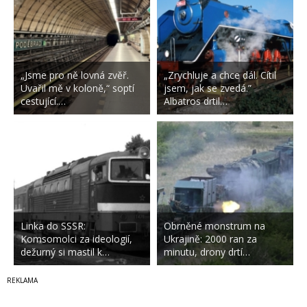
„Jsme pro ně lovná zvěř.
„Zrychluje a chce dál. Cítil
Uvařil mě v koloně,“ soptí
jsem, jak se zvedá.”
cestující.…
Albatros drtil…
Linka do SSSR:
Obrněné monstrum na
Komsomolci za ideologií,
Ukrajině: 2000 ran za
dežurný si mastil k…
minutu, drony drtí…