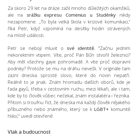
Za skoro 29 let na dráze zažil mnoho důležitých okamžiků,
ale na
srážku expresu Comenius u Studénky
nikdy
nezapomene. „To byla velká škola v krizové komunikaci,“
říká Petr, když vzpomíná na desítky hodin strávených
na místě události.
Petr se nebojí mluvit o
své identitě.
"
Začnu jedním
nekorektním vtipem. Víte, proč Pán Bůh stvořil železnici?
Aby měl všechny gaye pohromadě. A víte proč dopravní
podniky? Protože se mu na dráhu nevešli. V originále tam
zazní dneska sprosté slovo, které do novin nepatří.
Reálně to je jinak. Znám hromadu dalších oborů, kde je
řada gayů, třeba v cestovním ruchu, mezi lékaři, ale i tam,
kde by to člověk vůbec nečekal, znám instalatéra i řezníka.
Přitom si troufnu říct, že dneska má každý člověk nějakého
příbuzného nebo známého, který se k
LGBT+
komunitě
hlásí," uvedl otevřeně.
Vlak a budoucnost