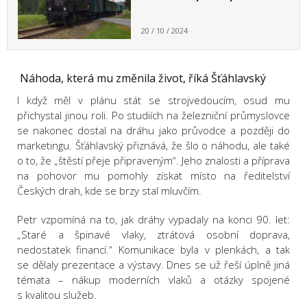
20 / 10 / 2024
Náhoda, která mu změnila život, říká
Šťáhlavský
I když měl v plánu stát se strojvedoucím, osud mu
přichystal jinou roli. Po studiích na železniční průmyslovce
se nakonec dostal na dráhu jako průvodce a později do
marketingu. Šťáhlavský přiznává, že šlo o náhodu, ale také
o to, že „štěstí přeje připraveným“. Jeho znalosti a příprava
na pohovor mu pomohly získat místo na ředitelství
Českých drah, kde se brzy stal mluvčím.
Petr vzpomíná na to, jak dráhy vypadaly na konci 90. let:
„Staré a špinavé vlaky, ztrátová osobní doprava,
nedostatek financí.“ Komunikace byla v plenkách, a tak
se dělaly prezentace a výstavy. Dnes se už řeší úplně jiná
témata – nákup moderních vlaků a otázky spojené
s kvalitou služeb.