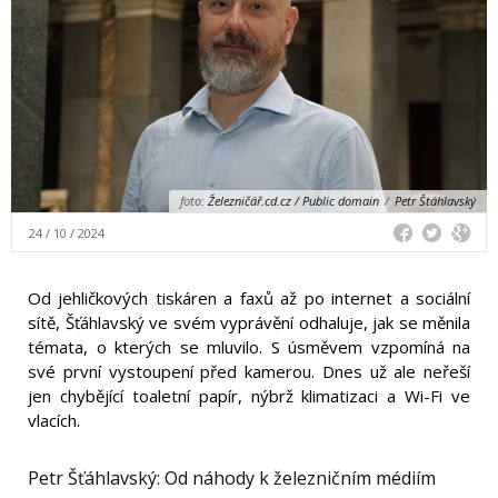
foto:
Železničář.cd.cz / Public domain
/
Petr Štáhlavský
24 / 10 / 2024
Od jehličkových tiskáren a faxů až po internet a sociální
sítě, Šťáhlavský ve svém vyprávění odhaluje, jak se měnila
témata, o kterých se mluvilo. S úsměvem vzpomíná na
své první vystoupení před kamerou. Dnes už ale neřeší
jen chybějící toaletní papír, nýbrž klimatizaci a Wi-Fi ve
vlacích.
Petr Šťáhlavský: Od náhody k železničním médiím