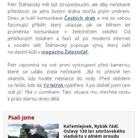
Petr Šťáhlavský měl být strojvedoucím, ale díky nečekané
příležitosti se jeho životní dráha stočila jiným směrem.
Dnes je tváří komunikace
Českých drah
a má za sebou
fascinující příběh, který ukazuje, jak se během let
proměnila komunikace v železničním odvětví. Od
jehličkových tiskáren a faxů až po moderní internet
a sociální sítě, Šťáhlavský popisuje vývoj, který zažil
na vlastní kůži v
magazínu Železničář.
Petr vzpomíná na své první vystoupení před kamerou,
které se událo zcela nečekaně. „Byl to přesně ten
okamžik, kdy hodíte neplavce do vody. Před obědem
se řešilo, kdo dá
TV NOVA
vyjádření. A po obědě jsem tam
stál já,“ říká s úsměvem. Tato situace mu otevřela cestu
k práci, kterou dnes dělá.
Psali jsme
Kafemlejnek, Rybák řádí.
Oslavy 130 let smržovského
viaduktu v plném proudu