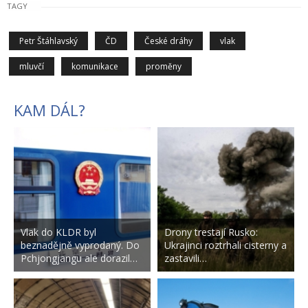
TAGY
Petr Štáhlavský
ČD
České dráhy
vlak
mluvčí
komunikace
proměny
KAM DÁL?
Vlak do KLDR byl
Drony trestají Rusko:
beznadějně vyprodaný. Do
Ukrajinci roztrhali cisterny a
Pchjongjangu ale dorazil…
zastavili…