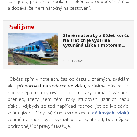
kam jedu, prostě se koukám z okénka a odpočívám,“ říká
a dodává, že není náročný na cestování.
Psali jsme
Staré motoráky z 60.let končí.
Na tratích je vystřídá
vytuněná Liška s motorem…
10 / 11 / 2024
„Občas spím v hotelech, čas od času u známých, zvládám
ale i
přenocovat na sedačce ve vlaku,
strávím-li následující
noc v nějakém ubytování. Dost mi taky pomáhá základní
přehled, který jsem těmi roky studování jízdních řádů
získal. Kdybych se teď například rozhodl jet do Moldávie,
znám jízdní řády většiny evropských
dálkových vlaků
zpaměti a mohl bych vyrazit prakticky ihned, bez nějaké
podrobnější přípravy,“ uvažuje.