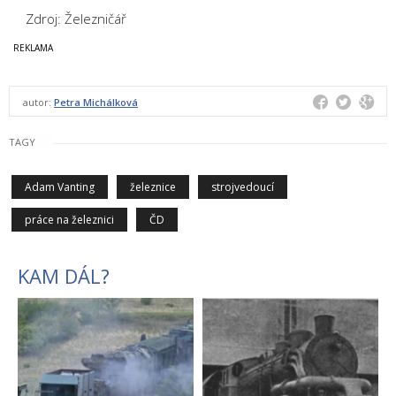
Zdroj: Železničář
autor:
Petra Michálková
TAGY
Adam Vanting
železnice
strojvedoucí
práce na železnici
ČD
KAM DÁL?