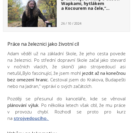
Wapkami, hytlákem
a Kocourem na čele,“…
26 / 10 / 2024
Práce na železnici jako životní cíl
Adam věděl už na základní škole, že jeho cesta povede
na železnici. Po střední dopravní škole začal jako stevard
v nočních vlacích, že skončí jako strojvedoucí asi
netušil„Bylo fascinující, že jsem mohl
jezdit až na konečnou
bez omezení hranic.
Cestoval jsem do Krakova, Budapešti
nebo na Jadran,“ vypráví o svých začátcích.
Později se přesunul do kanceláře, kde se věnoval
plánování výluk
. Po několika letech však cítil, že mu práce
v provozu chybí. Rozhodl se proto pro kurz
na
strojvedoucího.