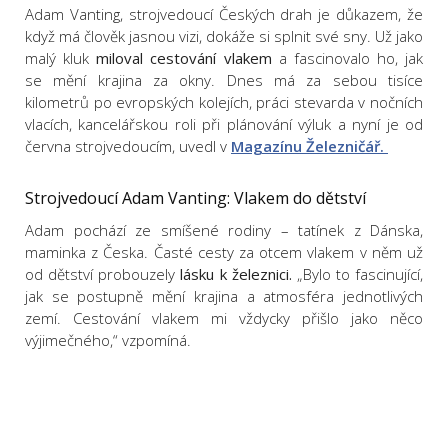
Adam Vanting, strojvedoucí Českých drah je důkazem, že
když má člověk jasnou vizi, dokáže si splnit své sny. Už jako
malý kluk
miloval cestování vlakem
a fascinovalo ho, jak
se mění krajina za okny. Dnes má za sebou tisíce
kilometrů po evropských kolejích, práci stevarda v nočních
vlacích, kancelářskou roli při plánování výluk a nyní je od
června strojvedoucím, uvedl v
Magazínu Železničář.
Strojvedoucí Adam Vanting: Vlakem do dětství
Adam pochází ze smíšené rodiny – tatínek z Dánska,
maminka z Česka. Časté cesty za otcem vlakem v něm už
od dětství probouzely
lásku k železnici.
„Bylo to fascinující,
jak se postupně mění krajina a atmosféra jednotlivých
zemí. Cestování vlakem mi vždycky přišlo jako něco
výjimečného,“ vzpomíná.