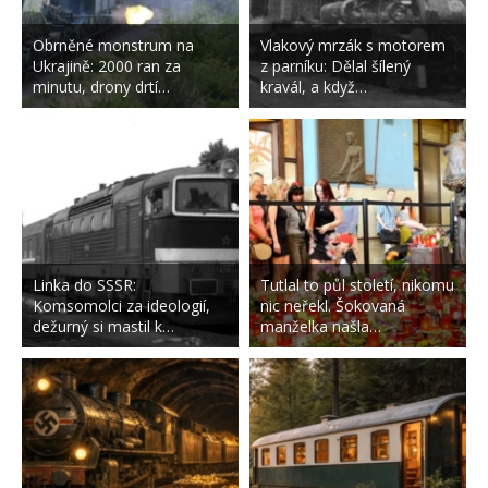
Obrněné monstrum na
Vlakový mrzák s motorem
Ukrajině: 2000 ran za
z parníku: Dělal šílený
minutu, drony drtí…
kravál, a když…
Linka do SSSR:
Tutlal to půl století, nikomu
Komsomolci za ideologií,
nic neřekl. Šokovaná
dežurný si mastil k…
manželka našla…