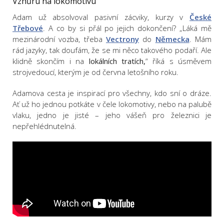
Vzhůru na lokomotivu
Adam už absolvoval pasivní zácviky, kurzy v
České
Třebové
. A co by si přál po jejich dokončení? „Láká mě
mezinárodní vozba, třeba
Vectrony
do
Německa
. Mám
rád jazyky, tak doufám, že se mi něco takového podaří. Ale
klidně skončím i na
lokálních tratích,
“ říká s úsměvem
strojvedoucí, kterým je od června letošního roku.
Adamova cesta je inspirací pro všechny, kdo sní o dráze.
Ať už ho jednou potkáte v čele lokomotivy, nebo na palubě
vlaku, jedno je jisté – jeho vášeň pro železnici je
nepřehlédnutelná.