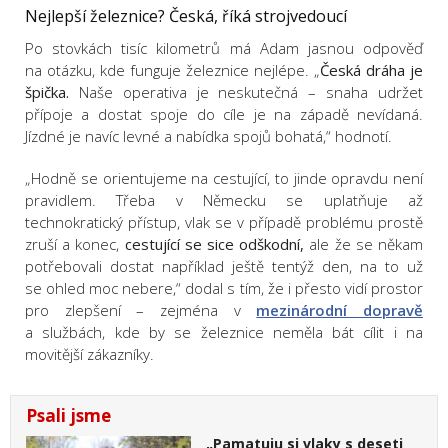
Nejlepší železnice? Česká, říká strojvedoucí
Po stovkách tisíc kilometrů má Adam jasnou odpověď
na otázku, kde funguje železnice nejlépe. „
Česká dráha je
špička.
Naše operativa je neskutečná – snaha udržet
přípoje a dostat spoje do cíle je na západě nevídaná.
Jízdné je navíc levné a nabídka spojů bohatá,“ hodnotí.
„Hodně se orientujeme na cestující, to jinde opravdu není
pravidlem. Třeba v Německu se uplatňuje až
technokratický přístup, vlak se v případě problému prostě
zruší a konec,
cestující se sice odškodní,
ale že se někam
potřebovali dostat například ještě tentýž den, na to už
se ohled moc nebere,“ dodal s tím, že i přesto vidí prostor
pro zlepšení – zejména v
mezinárodní dopravě
a službách, kde by se železnice neměla bát cílit i na
movitější zákazníky.
Psali jsme
„Pamatuju si vlaky s deseti