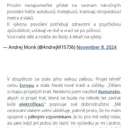
Prosím nezapomeňte přidat na seznam náročných
povolání řidiče autobusů, trolejbusů, tramvají, strojvedoucí
metra a vlaků.
K výkonu povolání potřebují zdravotní a psychickou
způsobilost, vstávají ve dvě a vrací se po půlnoci.
Vozí naše děti a rodiče do školy, k lékaři na výlety.
— Andrej Monk (@AndrejM15736)
November 8, 2024
V dospělosti se stalo jeho velkou zálibou. Projel téměř
celou
Evropu
a stále hledá nové tratě a zážitky. „Dělám
si mapu projetých tratí. Nedávno jsem navštívil
Rumunsko
,
abych si projel trať, která se bude na několik let zavírat
kvůli
elektrifikaci
,“ popisuje své dobrodružství. „Mě
cestování vlakem velmi uklidňuje, patrně proto, že ho mám
spojené s
pěknými vzpomínkami
. Je to pro mě velký relax,
asi jako když jiní jedou do lázní. Ve výsledku je mi i jedno,