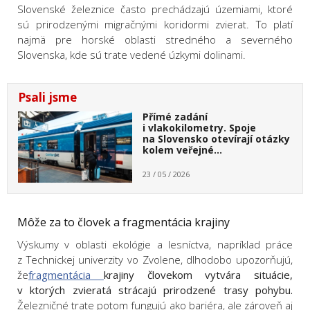
Slovenské železnice často prechádzajú územiami, ktoré
sú prirodzenými migračnými koridormi zvierat. To platí
najmä pre horské oblasti stredného a severného
Slovenska, kde sú trate vedené úzkymi dolinami.
Psali jsme
Přímé zadání
i vlakokilometry. Spoje
na Slovensko otevírají otázky
kolem veřejné…
23 / 05 / 2026
Môže za to človek a fragmentácia krajiny
Výskumy v oblasti ekológie a lesníctva, napríklad práce
z Technickej univerzity vo Zvolene, dlhodobo upozorňujú,
že
fragmentácia
krajiny človekom vytvára situácie,
v ktorých zvieratá strácajú prirodzené trasy pohybu.
Železničné trate potom fungujú ako bariéra, ale zároveň aj