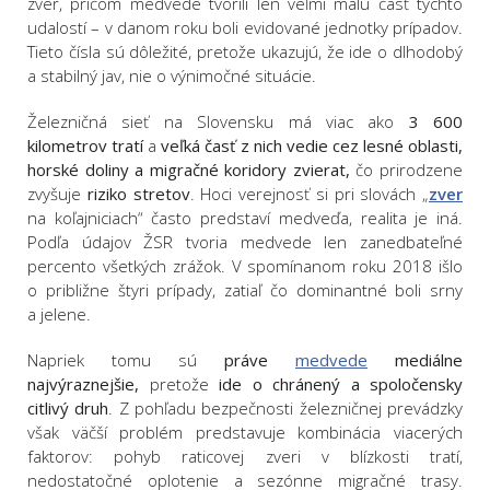
zver, pričom medvede tvorili len veľmi malú časť týchto
udalostí – v danom roku boli evidované jednotky prípadov.
Tieto čísla sú dôležité, pretože ukazujú, že ide o dlhodobý
a stabilný jav, nie o výnimočné situácie.
Železničná sieť na Slovensku má viac ako
3 600
kilometrov tratí
a
veľká časť z nich vedie cez lesné oblasti,
horské doliny a migračné koridory zvierat,
čo prirodzene
zvyšuje
riziko stretov
. Hoci verejnosť si pri slovách „
zver
na koľajniciach“ často predstaví medveďa, realita je iná.
Podľa údajov ŽSR tvoria medvede len zanedbateľné
percento všetkých zrážok. V spomínanom roku 2018 išlo
o približne štyri prípady, zatiaľ čo dominantné boli srny
a jelene.
Napriek tomu sú
práve
medvede
mediálne
najvýraznejšie,
pretože
ide o chránený a spoločensky
citlivý druh
. Z pohľadu bezpečnosti železničnej prevádzky
však väčší problém predstavuje kombinácia viacerých
faktorov: pohyb raticovej zveri v blízkosti tratí,
nedostatočné oplotenie a sezónne migračné trasy.