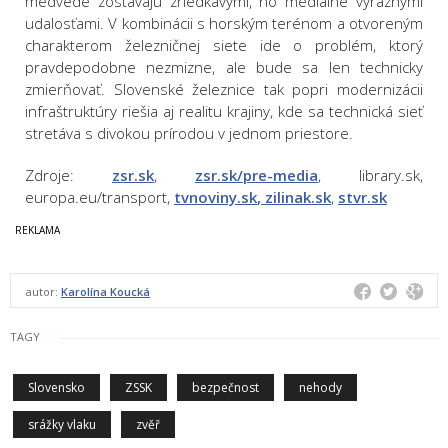
medvede zostávajú zriedkavými, no mediálne výraznými
udalosťami. V kombinácii s horským terénom a otvoreným
charakterom železničnej siete ide o problém, ktorý
pravdepodobne nezmizne, ale bude sa len technicky
zmierňovať. Slovenské železnice tak popri modernizácii
infraštruktúry riešia aj realitu krajiny, kde sa technická sieť
stretáva s divokou prírodou v jednom priestore.
Zdroje:
zsr.sk
,
zsr.sk/pre-media
, library.sk,
europa.eu/transport,
tvnoviny.sk
, zilinak.sk
,
stvr.sk
autor:
Karolína Koucká
TAGY
Slovensko
ZSSK
bezpečnost
nehody
srážky vlaku
zvěř