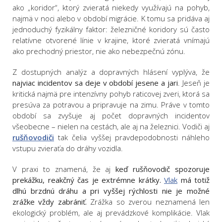
ako „koridor“, ktorý zvieratá niekedy využívajú na pohyb,
najmä v noci alebo v období migrácie. K tomu sa pridáva aj
jednoduchý fyzikálny faktor: železničné koridory sú často
relatívne otvorené línie v krajine, ktoré zvieratá vnímajú
ako prechodný priestor, nie ako nebezpečnú zónu.
Z dostupných analýz a dopravných hlásení vyplýva, že
najviac incidentov sa deje v období jesene a jari
. Jeseň je
kritická najmä pre intenzívny pohyb raticovej zveri, ktorá sa
presúva za potravou a pripravuje na zimu. Práve v tomto
období sa zvyšuje aj počet dopravných incidentov
všeobecne – nielen na cestách, ale aj na železnici. Vodiči aj
rušňovodiči
tak čelia vyššej pravdepodobnosti náhleho
vstupu zvieraťa do dráhy vozidla.
V praxi to znamená, že aj
keď rušňovodič spozoruje
prekážku, reakčný čas je extrémne krátky.
Vlak
má totiž
dlhú brzdnú dráhu a pri vyššej rýchlosti nie je možné
zrážke vždy zabrániť.
Zrážka so zverou neznamená len
ekologický problém, ale aj prevádzkové komplikácie. Vlak