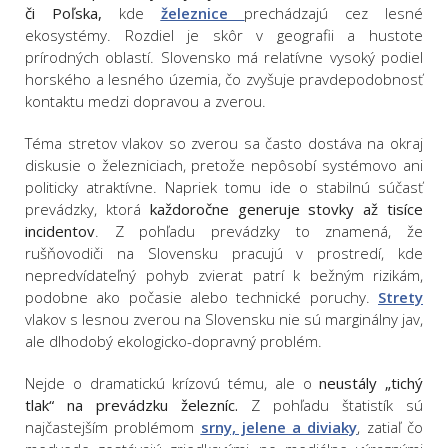
či Poľska,
kde
železnice
prechádzajú cez lesné
ekosystémy. Rozdiel je skôr v geografii a hustote
prírodných oblastí. Slovensko má relatívne vysoký podiel
horského a lesného územia, čo zvyšuje pravdepodobnosť
kontaktu medzi dopravou a zverou.
Téma stretov vlakov so zverou sa často dostáva na okraj
diskusie o železniciach, pretože nepôsobí systémovo ani
politicky atraktívne. Napriek tomu ide o stabilnú súčasť
prevádzky, ktorá
každoročne generuje stovky až tisíce
incidentov
. Z pohľadu prevádzky to znamená, že
rušňovodiči na Slovensku pracujú v prostredí, kde
nepredvídateľný pohyb zvierat patrí k bežným rizikám,
podobne ako počasie alebo technické poruchy.
Strety
vlakov s lesnou zverou na Slovensku nie sú marginálny jav,
ale dlhodobý ekologicko-dopravný problém.
Nejde o dramatickú krízovú tému, ale o
neustály „tichý
tlak“ na prevádzku železníc.
Z pohľadu štatistík sú
najčastejším problémom
srny, jelene a diviaky
, zatiaľ čo