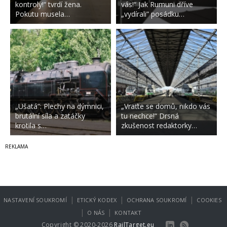
kontroly!“ tvrdí žena.
vás!“ Jak Rumuni dříve
Pokutu musela…
„vydírali” posádku…
„Ušatá“: Plechy na dýmnici,
„Vraťte se domů, nikdo vás
brutální síla a zatáčky
tu nechce!“ Drsná
krotila s…
zkušenost redaktorky…
|
|
|
NASTAVENÍ SOUKROMÍ
ETICKÝ KODEX
OCHRANA SOUKROMÍ
COOKIES
|
|
O NÁS
KONTAKT
Copyright © 2020-2026
RailTarget.eu