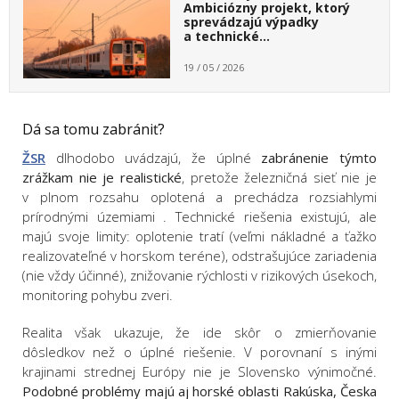
Ambiciózny projekt, ktorý
sprevádzajú výpadky
a technické…
19 / 05 / 2026
Dá sa tomu zabrániť?
ŽSR
dlhodobo uvádzajú, že úplné
zabránenie týmto
zrážkam nie je realistické
, pretože železničná sieť nie je
v plnom rozsahu oplotená a prechádza rozsiahlymi
prírodnými územiami . Technické riešenia existujú, ale
majú svoje limity: oplotenie tratí (veľmi nákladné a ťažko
realizovateľné v horskom teréne), odstrašujúce zariadenia
(nie vždy účinné), znižovanie rýchlosti v rizikových úsekoch,
monitoring pohybu zveri.
Realita však ukazuje, že ide skôr o zmierňovanie
dôsledkov než o úplné riešenie. V porovnaní s inými
krajinami strednej Európy nie je Slovensko výnimočné.
Podobné problémy majú aj horské oblasti Rakúska, Česka