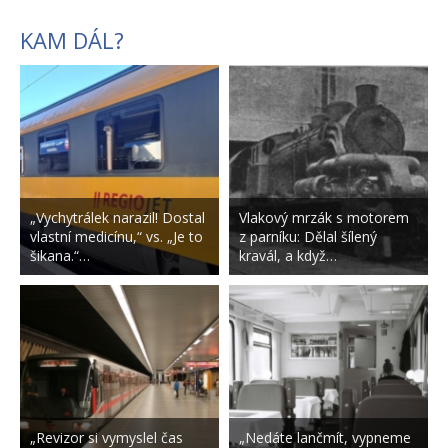
KAM DÁL?
„Vychytrálek narazil! Dostal
Vlakový mrzák s motorem
vlastní medicínu,“ vs. „Je to
z parníku: Dělal šílený
šikana.“…
kravál, a když…
„Revizor si vymyslel čas
„Nedáte lančmít, vypneme