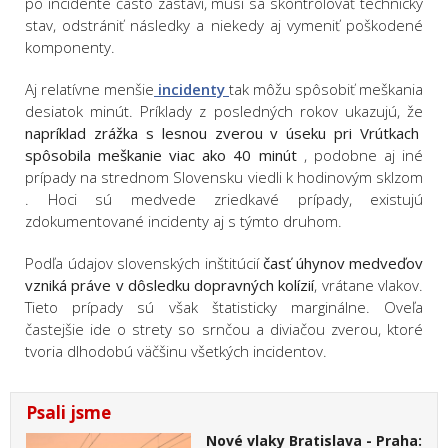
po incidente často zastaví, musí sa skontrolovať technický
stav, odstrániť následky a niekedy aj vymeniť poškodené
komponenty.
Aj relatívne menšie
incidenty
tak môžu spôsobiť meškania
desiatok minút. Príklady z posledných rokov ukazujú, že
napríklad zrážka s lesnou zverou v úseku pri Vrútkach
spôsobila meškanie viac ako 40 minút
, podobne aj iné
prípady na strednom Slovensku viedli k hodinovým sklzom
. Hoci sú medvede zriedkavé prípady, existujú
zdokumentované incidenty aj s týmto druhom.
Podľa údajov slovenských inštitúcií
časť úhynov medveďov
vzniká práve v dôsledku dopravných kolízií
, vrátane vlakov.
Tieto prípady sú však štatisticky marginálne. Oveľa
častejšie ide o strety so srnčou a diviačou zverou, ktoré
tvoria dlhodobú väčšinu všetkých incidentov.
Psali jsme
Nové vlaky Bratislava - Praha: