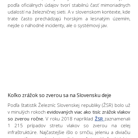
podľa oficiálnych údajov tvorí stabilnú časť mimoriadnych
udalostí na železničnej sieti. A v slovenskom kontexte, kde
trate často prechádzajú horským a lesnatým územím,
nejde o náhodné incidenty, ale o systémový jav.
Koľko zrážok so zverou sa na Slovensku deje
Podľa štatistík Železníc Slovenskej republiky (ŽSR) bolo už
v minulých rokoch
evidovaných viac ako tisíc zrážok vlakov
so zverou ročne.
V roku 2018 napríklad
ŽSR
zaznamenali
1 215 prípadov stretu vlakov so zverou na celej
infraštruktúre. Najčastejšie išlo o srnčiu, jeleniu a diviačiu