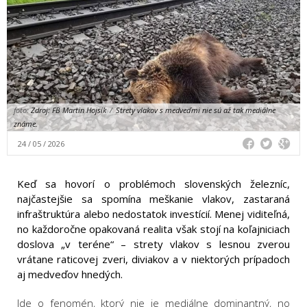
foto:
Zdroj: FB Martin Hojsík
/
Strety vlakov s medveďmi nie sú až tak mediálne
známe.
24 / 05 / 2026
Keď sa hovorí o problémoch slovenských železníc,
najčastejšie sa spomína meškanie vlakov, zastaraná
infraštruktúra alebo nedostatok investícií. Menej viditeľná,
no každoročne opakovaná realita však stojí na koľajniciach
doslova „v teréne“ – strety vlakov s lesnou zverou
vrátane raticovej zveri, diviakov a v niektorých prípadoch
aj medveďov hnedých.
Ide o fenomén, ktorý nie je mediálne dominantný, no