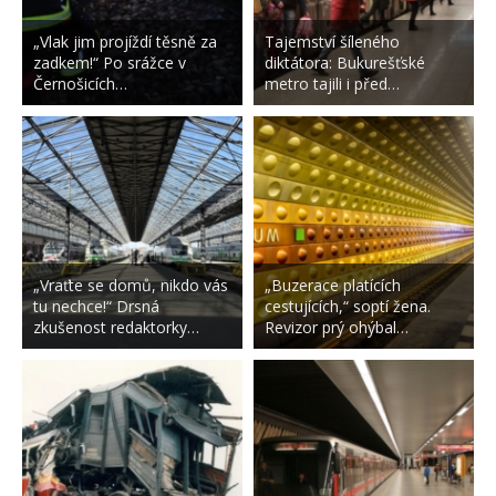
„Vlak jim projíždí těsně za
Tajemství šíleného
zadkem!“ Po srážce v
diktátora: Bukurešťské
Černošicích…
metro tajili i před…
„Vraťte se domů, nikdo vás
„Buzerace platících
tu nechce!“ Drsná
cestujících,“ soptí žena.
zkušenost redaktorky…
Revizor prý ohýbal…