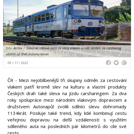
foto:
Archiv
/
Slevu na sdílená auta za cesty vlakem si lidé oblíbili, za carsharing
ušetřili už čtvrt milionu korun
09 / 11 / 2022
ČR - Mezi nejoblíbenější tři skupiny odměn za cestování
vlakem patří kromě slev na kulturu a vlastní produkty
Českých drah také sleva na jízdu carsharingem. Za dva
roky spolupráce mezi národním vlakovým dopravcem a
družstvem Autonapůl zvolili sdílníci slevu dohromady
1134krát. Posiluje také trend, kdy lidé kombinují cestu
veřejnou dopravou na delší vzdálenosti s využitím
sdíleného auta na posledních pár kilometrů do cíle své
cesty.