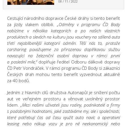
08 / 11 / 2022
Cestující národního dopravce České dráhy si tento benefit
za jízdy vlakem oblíbili.
„Odměny v programu ČD Body
nabízíme v několika kategoriích a po našich vlastních
produktech a slevách na kulturu jsou vouchery na sdílená auta
třetí nejoblíbenější kategorií odměn. Těší nás to, protože
carsharing považujeme za přirozenou doplňkovou službu
navazující na železniční osobní dopravu v rámci první
a poslední míle,“
doplňuje ředitel Odboru dálkové dopravy
ČD Petr Vondráček. V rámci programu ČD Body si zákazníci
Českých drah mohou tento benefit vyzvednout aktuálně
za 40 bodů.
Jedním z hlavních cílů družstva Autonapůl je snížení počtu
aut ve veřejném prostoru a věnovat uvolněný prostor
lidem.
„Mezi našimi uživateli jsou rodiny, podnikatelé a firmy
s podobnými hodnotami, jaké zastáváme my, ale i společnosti,
které potřebují čas od času využít auto navíc a operativní
leasing nebo nákup vozu je pro ně neekonomický nebo