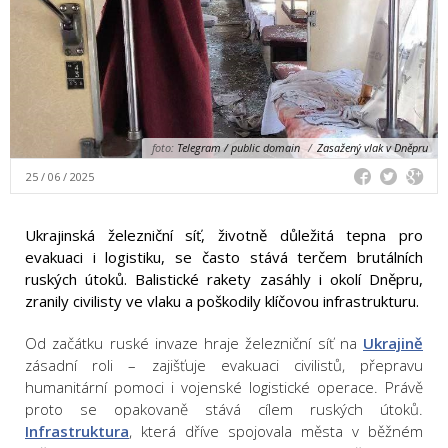
foto:
Telegram / public domain
/
Zasažený vlak v Dněpru
25 / 06 / 2025
Ukrajinská železniční síť, životně důležitá tepna pro
evakuaci i logistiku, se často stává terčem brutálních
ruských útoků. Balistické rakety zasáhly i okolí Dněpru,
zranily civilisty ve vlaku a poškodily klíčovou infrastrukturu.
Od začátku ruské invaze hraje železniční síť na
Ukrajině
zásadní roli – zajišťuje evakuaci civilistů, přepravu
humanitární pomoci i vojenské logistické operace. Právě
proto se opakovaně stává cílem ruských útoků.
Infrastruktura
, která dříve spojovala města v běžném