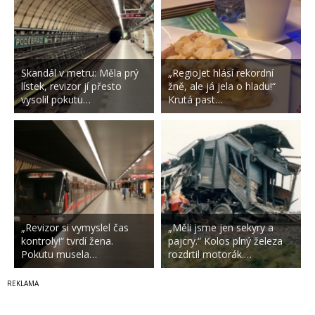
Skandál v metru: Měla prý
„RegioJet hlásí rekordní
lístek, revizor jí přesto
žně, ale já jela o hladu!“
vysolil pokutu…
Krutá past…
„Revizor si vymyslel čas
„Měli jsme jen sekyry a
kontroly!“ tvrdí žena.
pajcry.“ Kolos plný železa
Pokutu musela…
rozdrtil motorák.…