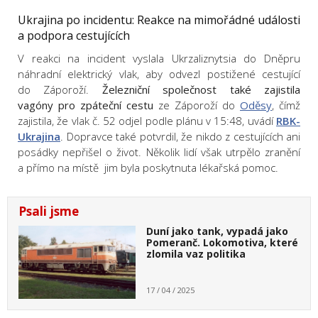
Ukrajina po incidentu: Reakce na mimořádné události
a podpora cestujících
V reakci na incident vyslala Ukrzaliznytsia do Dněpru
náhradní elektrický vlak, aby odvezl postižené cestující
do Záporoží.
Železniční společnost také zajistila
vagóny pro zpáteční cestu
ze Záporoží do
Oděsy
, čímž
zajistila, že vlak č. 52 odjel podle plánu v 15:48, uvádí
RBK-
Ukrajina
. Dopravce také potvrdil, že nikdo z cestujících ani
posádky nepřišel o život. Několik lidí však utrpělo zranění
a přímo na místě jim byla poskytnuta lékařská pomoc.
Psali jsme
Duní jako tank, vypadá jako
Pomeranč. Lokomotiva, které
zlomila vaz politika
17 / 04 / 2025