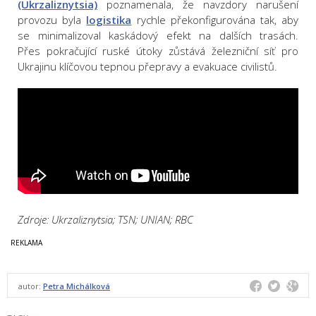
(Ukrzaliznytsia)
poznamenala, že navzdory narušení
provozu byla
logistika
rychle překonfigurována tak, aby
se minimalizoval kaskádový efekt na dalších trasách.
Přes pokračující ruské útoky zůstává železniční síť pro
Ukrajinu klíčovou tepnou přepravy a evakuace civilistů.
Zdroje: Ukrzaliznytsia; TSN; UNIAN; RBC
autor:
Petra Michálková