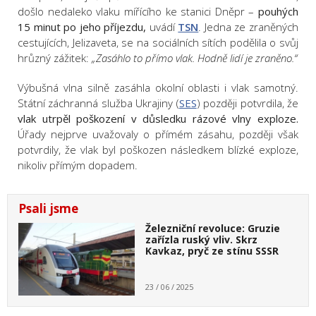
došlo nedaleko vlaku mířícího ke stanici Dněpr –
pouhých
15 minut po jeho příjezdu,
uvádí
TSN
. Jedna ze zraněných
cestujících, Jelizaveta, se na sociálních sítích podělila o svůj
hrůzný zážitek:
„Zasáhlo to přímo vlak. Hodně lidí je zraněno.“
Výbušná vlna silně zasáhla okolní oblasti i vlak samotný.
Státní záchranná služba Ukrajiny (
SES
) později potvrdila, že
vlak utrpěl poškození v důsledku rázové vlny exploze.
Úřady nejprve uvažovaly o přímém zásahu, později však
potvrdily, že vlak byl poškozen následkem blízké exploze,
nikoliv přímým dopadem.
Psali jsme
Železniční revoluce: Gruzie
zařízla ruský vliv. Skrz
Kavkaz, pryč ze stínu SSSR
23 / 06 / 2025