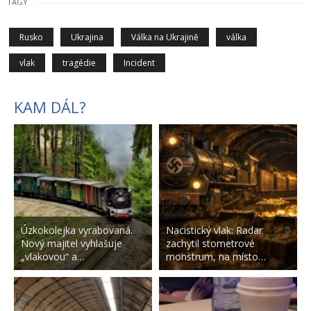
TAGY
Rusko
Ukrajina
Válka na Ukrajině
válka
vlak
tragédie
Incident
KAM DÁL?
Úzkokolejka vyrabovaná.
Nacistický vlak: Radar
Nový majitel vyhlašuje
zachytil stometrové
„vlakovou“ a…
monstrum, na místo…