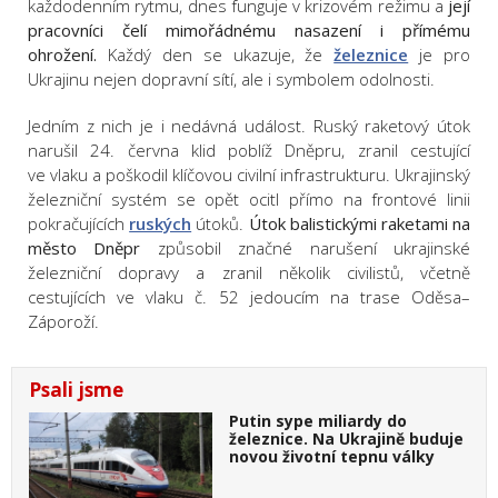
každodenním rytmu, dnes funguje v krizovém režimu a
její
pracovníci čelí mimořádnému nasazení i přímému
ohrožení.
Každý den se ukazuje, že
železnice
je pro
Ukrajinu nejen dopravní sítí, ale i symbolem odolnosti.
Jedním z nich je i nedávná událost. Ruský raketový útok
narušil 24. června klid poblíž Dněpru, zranil cestující
ve vlaku a poškodil klíčovou civilní infrastrukturu. Ukrajinský
železniční systém se opět ocitl přímo na frontové linii
pokračujících
ruských
útoků.
Útok balistickými raketami na
město Dněpr
způsobil značné narušení ukrajinské
železniční dopravy a zranil několik civilistů, včetně
cestujících ve vlaku č. 52 jedoucím na trase Oděsa–
Záporoží.
Psali jsme
Putin sype miliardy do
železnice. Na Ukrajině buduje
novou životní tepnu války