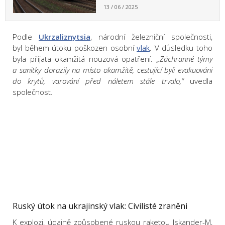
13 / 06 / 2025
Podle
Ukrzaliznytsia
, národní železniční společnosti,
byl během útoku poškozen osobní
vlak
. V důsledku toho
byla přijata okamžitá nouzová opatření.
„Záchranné týmy
a sanitky dorazily na místo okamžitě, cestující byli evakuováni
do krytů, varování před náletem stále trvalo,“
uvedla
společnost.
Ruský útok na ukrajinský vlak: Civilisté zraněni
K explozi, údajně způsobené ruskou raketou Iskander-M,