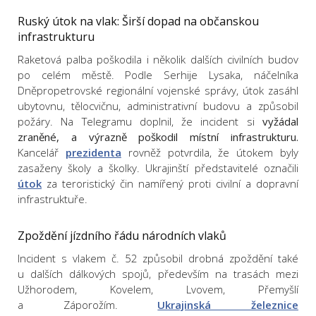
Ruský útok na vlak: Širší dopad na občanskou
infrastrukturu
Raketová palba poškodila i několik dalších civilních budov
po celém městě. Podle Serhije Lysaka, náčelníka
Dněpropetrovské regionální vojenské správy, útok zasáhl
ubytovnu, tělocvičnu, administrativní budovu a způsobil
požáry. Na Telegramu doplnil, že incident si
vyžádal
zraněné, a výrazně poškodil místní infrastrukturu.
Kancelář
prezidenta
rovněž potvrdila, že útokem byly
zasaženy školy a školky. Ukrajinští představitelé označili
útok
za teroristický čin namířený proti civilní a dopravní
infrastruktuře.
Zpoždění jízdního řádu národních vlaků
Incident s vlakem č. 52 způsobil drobná zpoždění také
u dalších dálkových spojů, především na trasách mezi
Užhorodem, Kovelem, Lvovem, Přemyšlí
a Záporožím.
Ukrajinská železnice