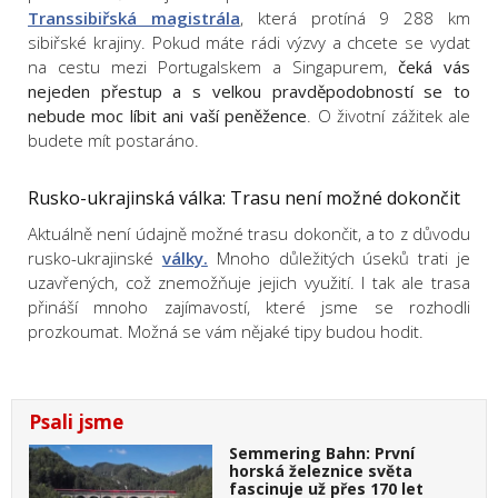
Transsibiřská magistrála
, která protíná 9 288 km
sibiřské krajiny. Pokud máte rádi výzvy a chcete se vydat
na cestu mezi Portugalskem a Singapurem,
čeká vás
nejeden přestup a s velkou pravděpodobností se to
nebude moc líbit ani vaší peněžence
. O životní zážitek ale
budete mít postaráno.
Rusko-ukrajinská válka: Trasu není možné dokončit
Aktuálně není údajně možné trasu dokončit, a to z důvodu
rusko-ukrajinské
války.
Mnoho důležitých úseků trati je
uzavřených, což znemožňuje jejich využití. I tak ale trasa
přináší mnoho zajímavostí, které jsme se rozhodli
prozkoumat. Možná se vám nějaké tipy budou hodit.
Psali jsme
Semmering Bahn: První
horská železnice světa
fascinuje už přes 170 let