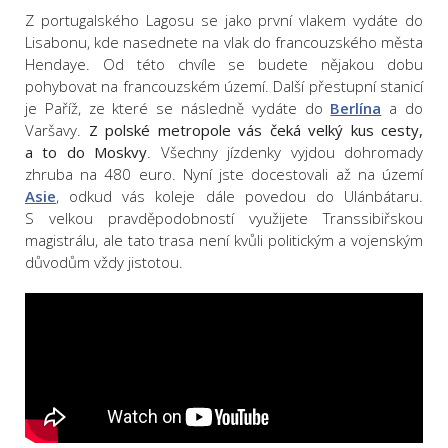
Z portugalského Lagosu se jako první vlakem vydáte do
Lisabonu, kde nasednete na vlak do francouzského města
Hendaye. Od této chvíle se budete nějakou dobu
pohybovat na francouzském území. Další přestupní stanicí
je Paříž, ze které se následně vydáte do
Berlína
a do
Varšavy.
Z polské metropole vás čeká velký kus cesty,
a to do Moskvy
. Všechny jízdenky vyjdou dohromady
zhruba na 480 euro. Nyní jste docestovali až na území
Asie
, odkud vás koleje dále povedou do Ulánbátaru.
S velkou pravděpodobností využijete Transsibiřskou
magistrálu, ale tato trasa není kvůli politickým a vojenským
důvodům vždy jistotou.