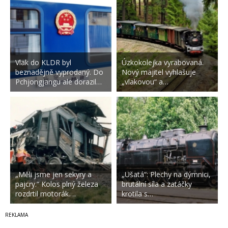
Vlak do KLDR byl
Úzkokolejka vyrabovaná.
beznadějně vyprodaný. Do
Nový majitel vyhlašuje
Pchjongjangu ale dorazil…
„vlakovou“ a…
„Měli jsme jen sekyry a
„Ušatá“: Plechy na dýmnici,
pajcry.“ Kolos plný železa
brutální síla a zatáčky
rozdrtil motorák.…
krotila s…