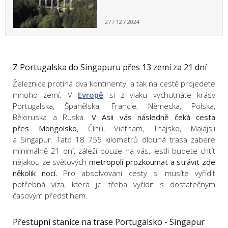
27 / 12 / 2024
Z Portugalska do Singapuru přes 13 zemí za 21 dní
Železnice protíná dva kontinenty, a tak na cestě projedete
mnoho zemí. V
Evropě
si z vlaku vychutnáte krásy
Portugalska, Španělska, Francie, Německa, Polska,
Běloruska a Ruska.
V Asii vás následně čeká cesta
přes Mongolsko
, Čínu, Vietnam, Thajsko, Malajsii
a Singapur. Tato 18 755 kilometrů dlouhá trasa zabere
minimálně 21 dní, záleží pouze na vás, jestli budete chtít
nějakou ze světových
metropolí prozkoumat a strávit zde
několik nocí.
Pro absolvování cesty si musíte vyřídit
potřebná víza, která je třeba vyřídit s dostatečným
časovým předstihem.
Přestupní stanice na trase Portugalsko - Singapur