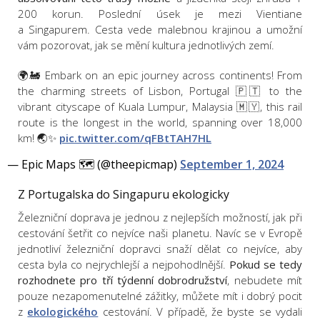
200 korun. Poslední úsek je mezi Vientiane
a Singapurem. Cesta vede malebnou krajinou a umožní
vám pozorovat, jak se mění kultura jednotlivých zemí.
🌍🚂 Embark on an epic journey across continents! From
the charming streets of Lisbon, Portugal 🇵🇹 to the
vibrant cityscape of Kuala Lumpur, Malaysia 🇲🇾, this rail
route is the longest in the world, spanning over 18,000
km! 🌏✨
pic.twitter.com/qFBtTAH7HL
— Epic Maps 🗺️ (@theepicmap)
September 1, 2024
Z Portugalska do Singapuru ekologicky
Železniční doprava je jednou z nejlepších možností, jak při
cestování šetřit co nejvíce naši planetu. Navíc se v Evropě
jednotliví železniční dopravci snaží dělat co nejvíce, aby
cesta byla co nejrychlejší a nejpohodlnější.
Pokud se tedy
rozhodnete pro tří týdenní dobrodružství
, nebudete mít
pouze nezapomenutelné zážitky, můžete mít i dobrý pocit
z
ekologického
cestování. V případě, že byste se vydali