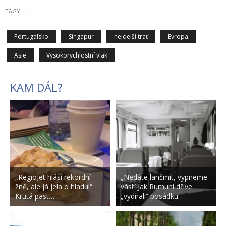
TAGY
Portugalsko
Singapur
nejdelší trať
Evropa
Asie
Vysokorychlostní vlak
KAM DÁL?
„RegioJet hlásí rekordní
„Nedáte lančmít, vypneme
žně, ale já jela o hladu!“
vás!“ Jak Rumuni dříve
Krutá past…
„vydírali” posádku…