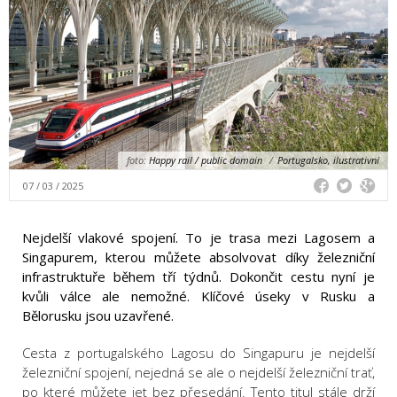
foto:
Happy rail / public domain
/
Portugalsko, ilustrativní
07 / 03 / 2025
Nejdelší vlakové spojení. To je trasa mezi Lagosem a
Singapurem, kterou můžete absolvovat díky železniční
infrastruktuře během tří týdnů. Dokončit cestu nyní je
kvůli válce ale nemožné. Klíčové úseky v Rusku a
Bělorusku jsou uzavřené.
Cesta z portugalského Lagosu do Singapuru je nejdelší
železniční spojení, nejedná se ale o nejdelší železniční trať,
po které můžete jet bez přesedání. Tento titul stále drží