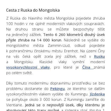
Cesta z Ruska do Mongolska
Z Ruska do hlavního města Mongolska pojedete zhruba
100 hodin v ne úplně moderních vlakových soupravách.
Na druhou stranu se můžete bezpochyby těšit
na jedinečný zážitek.
Tento 6 260 kilometrů dlouhý úsek
přijde zhruba na 14 000 korun
. Následně se vydáte do
mongolského města Zammin-Uud, odkud pojedete
k pohraničnímu čínskému městu Erenhot. Na území Číny
na vás čeká opět zcela jiný zážitek, než v
Rusku
a Mongolsku. Klasické vlaky vymění moderní
vysokorychlostní vlaky
, pro které je
Čína
známá
po celém světě.
Díky tomuto modernímu dopravnímu prostředku se bez
problému dostanete do
Pekingu
, ze kterého se dalším
vysokorychlostním vlakem vydáte do Kunmingu.
Jízdenka
se pohybuje okolo 3 000 korun. Z Kunmingu zamíříte do
Vientiane.
Jedná se o nejnovější úsek, díky kterému je
absolvování této trasy možné
a jízdenka stojí zhruba 1