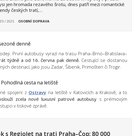
si jen hromada rezavého šrotu, dnes patří mezi romantické
endy českých tratí,…
 05 / 2025
OSOBNÍ DOPRAVA
 sezoně denně
rodeji. První autobusy vyrazí na trasu Praha–Brno–Bratislava–
krát týdně a od 16. června pak denně.
Cestující se dostanou
ných destinací, jako jsou Zadar, Šibenik, Primošten či Trogir.
Pohodlná cesta na letiště
lné spojení z
Ostravy
na letiště v Katovicích a Krakově, a to
oslouží zcela nové luxusní patrové autobusy
s prémiovým
tupci v tiskové zprávě.
k s RegioJet na trati Praha–Čop: 80 000