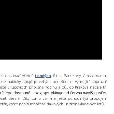
tek destinací včetně
Londýna
, Říma, Barcelony, Amsterdamu,
roké nabídky spojů je velkým benefitem i vynikající dopravní
ště v Katovicích přibližně hodinu a půl, do Krakova necelé tři
ště lépe dostupné – RegioJet plánuje od června navýšit počet
et denně. Díky tomu vznikne ještě pohodlnější propojení
tišť, které nabízí množství dálkových i nízkonákladových letů.