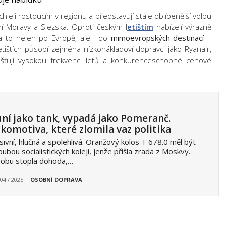
ychleji rostoucím v regionu a představují stále oblíbenější volbu
í Moravy a Slezska. Oproti českým l
etištím
nabízejí výrazně
, a to nejen po Evropě, ale i do
mimoevropských destinací –
ištích působí zejména nízkonákladoví dopravci jako Ryanair,
zajišťují vysokou frekvenci letů a konkurenceschopné cenové
ní jako tank, vypadá jako Pomeranč.
komotiva, které zlomila vaz politika
ivní, hlučná a spolehlivá. Oranžový kolos T 678.0 měl být
oubou socialistických kolejí, jenže přišla zrada z Moskvy.
robu stopla dohoda,…
 04 / 2025
OSOBNÍ DOPRAVA