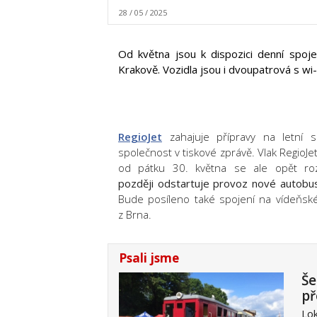
28 / 05 / 2025
Od května jsou k dispozici denní spoje
Krakově. Vozidla jsou i dvoupatrová s wi-
RegioJet
zahajuje přípravy na letní s
společnost v tiskové zprávě. Vlak Regio
od pátku 30. května se ale opět r
později odstartuje provoz nové autobus
Bude posíleno také spojení na vídeňské
z Brna.
Psali jsme
Še
př
Lok