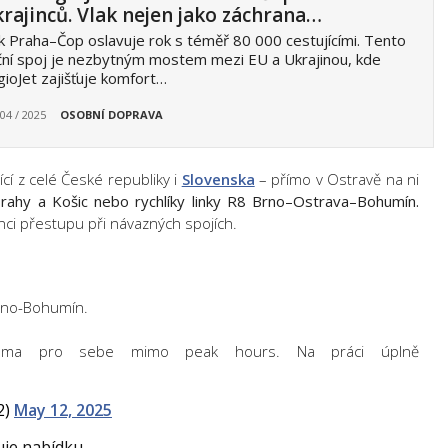
rajinců. Vlak nejen jako záchrana…
k Praha–Čop oslavuje rok s téměř 80 000 cestujícími. Tento
ní spoj je nezbytným mostem mezi EU a Ukrajinou, kde
ioJet zajišťuje komfort…
 04 / 2025
OSOBNÍ DOPRAVA
cí z celé České republiky i
Slovenska
– přímo v Ostravě na ni
Prahy a Košic nebo rychlíky linky R8 Brno–Ostrava–Bohumín.
anci přestupu při návazných spojích.
Brno-Bohumín.
ma pro sebe mimo peak hours. Na práci úplně
2)
May 12, 2025
řuje nabídku