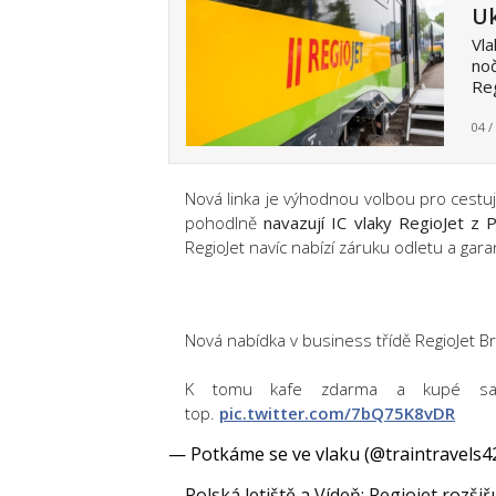
Uk
Vla
noč
Reg
04 /
Nová linka je výhodnou volbou pro cestují
pohodlně
navazují IC vlaky RegioJet z 
RegioJet navíc nabízí záruku odletu a gar
Nová nabídka v business třídě RegioJet 
K tomu kafe zdarma a kupé sa
top.
pic.twitter.com/7bQ75K8vDR
— Potkáme se ve vlaku (@traintravels4
Polská letiště a Vídeň: Regiojet rozši