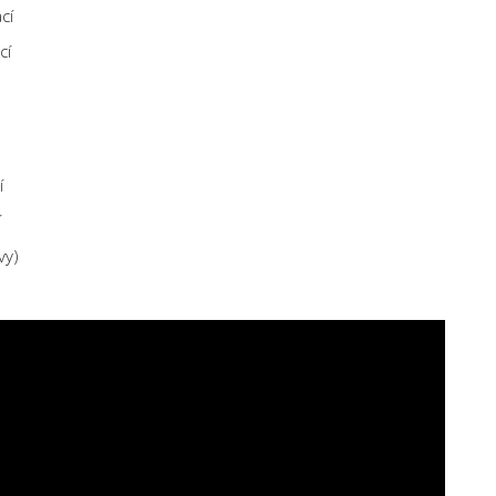
cí
cí
í
í
vy)