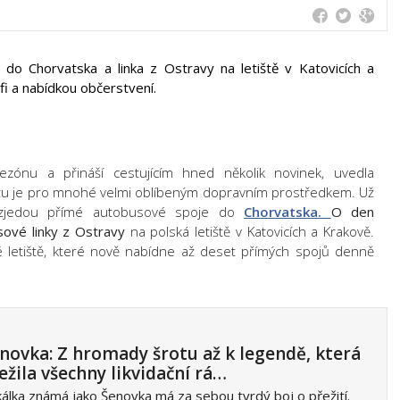
 do Chorvatska a linka z Ostravy na letiště v Katovicích a
fi a nabídkou občerstvení.
ezónu a přináší cestujícím hned několik novinek, uvedla
Jetu je pro mnohé velmi oblíbeným dopravním prostředkem. Už
ozjedou přímé autobusové spoje do
Chorvatska.
O den
ové linky z Ostravy
na polská letiště v Katovicích a Krakově.
 letiště, které nově nabídne až deset přímých spojů denně
novka: Z hromady šrotu až k legendě, která
ežila všechny likvidační rá…
álka známá jako Šenovka má za sebou tvrdý boj o přežití.