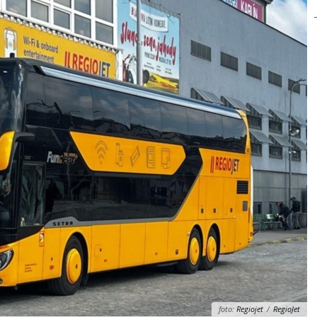
foto:
Regiojet
/
RegioJet