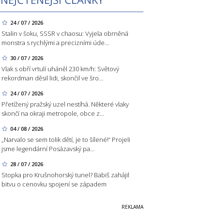
24 / 07 / 2026
Stalin v šoku, SSSR v chaosu: Vyjela obrněná
monstra s rychlými a precizními úde…
30 / 07 / 2026
Vlak s obří vrtulí uháněl 230 km/h: Světový
rekordman děsil lidi, skončil ve šro…
24 / 07 / 2026
Přetížený pražský uzel nestíhá. Některé vlaky
skončí na okraji metropole, obce z…
04 / 08 / 2026
„Narvalo se sem tolik dětí, je to šílené!“ Projeli
jsme legendární Posázavský pa…
28 / 07 / 2026
Stopka pro Krušnohorský tunel? Babiš zahájil
bitvu o cenovku spojení se západem