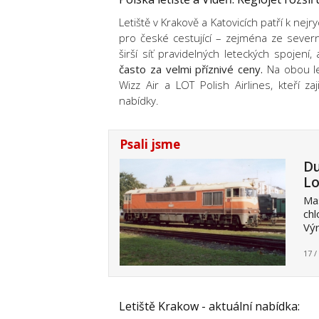
Letiště v Krakově a Katovicích patří k nejr
pro české cestující – zejména ze severn
širší síť pravidelných leteckých spojení
často za velmi příznivé ceny.
Na obou let
Wizz Air a LOT Polish Airlines, kteří 
nabídky.
Psali jsme
Du
Lo
Mas
chl
Vý
17 /
Letiště Krakow - aktuální nabídka: