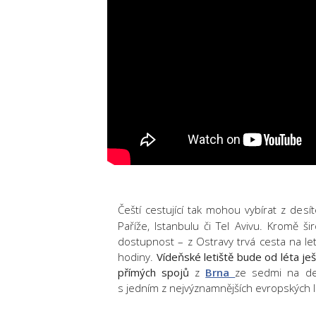
Čeští cestující tak mohou vybírat z desí
Paříže, Istanbulu či Tel Avivu. Kromě ši
dostupnost – z Ostravy trvá cesta na leti
hodiny.
Vídeňské letiště bude od léta je
přímých spojů
z
Brna
ze sedmi na des
s jedním z nejvýznamnějších evropských le