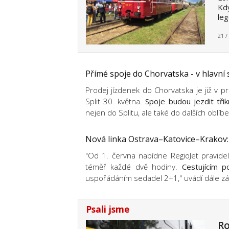
Kdy
leg
21 /
Přímé spoje do Chorvatska - v hlavní
Prodej jízdenek do Chorvatska je již v p
Split 30. května.
Spoje budou jezdit tři
nejen do Splitu, ale také do dalších oblíbe
Nová linka Ostrava–Katovice–Krakov: 
"Od 1. června nabídne RegioJet pravide
téměř každé dvě hodiny.
Cestujícím p
uspořádáním sedadel 2+1," uvádí dále zás
Psali jsme
Ro