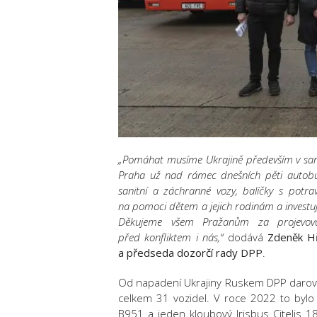
„Pomáhat musíme Ukrajině především v samo
Praha už nad rámec dnešních pěti autobus
sanitní a záchranné vozy, balíčky s potr
na pomoci dětem a jejich rodinám a investuj
Děkujeme všem Pražanům za projevovan
před konfliktem i nás,“
dodává
Zdeněk Hř
a předseda dozorčí rady DPP
.
Od napadení Ukrajiny Ruskem DPP darov
celkem 31 vozidel. V roce 2022 to bylo
B951 a jeden kloubový Irisbus Citelis