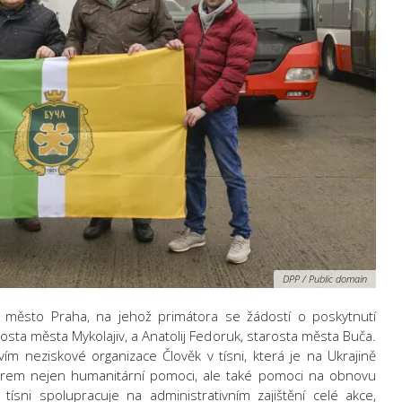
DPP / Public domain
í město Praha, na jehož primátora se žádostí o poskytnutí
osta města Mykolajiv, a Anatolij Fedoruk, starosta města Buča.
ím neziskové organizace Člověk v tísni, která je na Ukrajině
orem nejen humanitární pomoci, ale také pomoci na obnovu
ísni spolupracuje na administrativním zajištění celé akce,