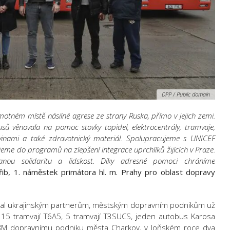
DPP / Public domain
tném místě násilné agrese ze strany Ruska, přímo v jejich zemi.
ů věnovala na pomoc stovky topidel, elektrocentrály, tramvaje,
avinami a také zdravotnický materiál. Spolupracujeme s UNICEF
eme do programů na zlepšení integrace uprchlíků žijících v Praze.
ou solidaritu a lidskost. Díky adresné pomoci chráníme
ib, 1. náměstek primátora hl. m. Prahy pro oblast dopravy
al ukrajinským partnerům, městským dopravním podnikům už
 15 tramvají T6A5, 5 tramvají T3SUCS, jeden autobus Karosa
 18M dopravnímu podniku města Charkov, v loňském roce dva