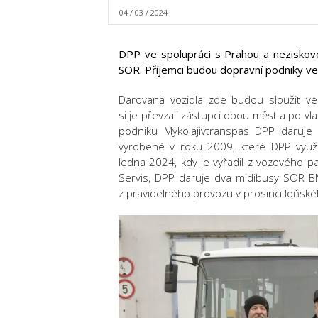
04 / 03 / 2024
DPP ve spolupráci s Prahou a neziskovo
SOR. Příjemci budou dopravní podniky ve
Darovaná vozidla zde budou sloužit ve
si je převzali zástupci obou měst a po vl
podniku Mykolajivtranspas DPP daruj
vyrobené v roku 2009, které DPP využ
ledna 2024, kdy je vyřadil z vozového p
Servis, DPP daruje dva midibusy SOR B
z pravidelného provozu v prosinci loňské