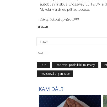
autobusy Irisbus Crossway LE 12,8M a d
Mykolajiv a dnes pět autobusů.
Zdroj: tisková zpráva DPP
autor:
TAGY
DPP
Dopravní podnik hl. m. Prahy
P
nezisková organizace
KAM DÁL?