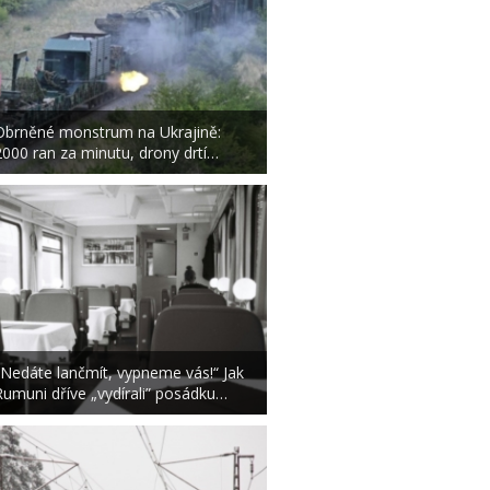
Obrněné monstrum na Ukrajině:
2000 ran za minutu, drony drtí…
„Nedáte lančmít, vypneme vás!“ Jak
Rumuni dříve „vydírali” posádku…