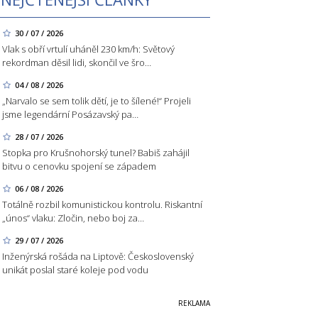
30 / 07 / 2026
Vlak s obří vrtulí uháněl 230 km/h: Světový
rekordman děsil lidi, skončil ve šro…
04 / 08 / 2026
„Narvalo se sem tolik dětí, je to šílené!“ Projeli
jsme legendární Posázavský pa…
28 / 07 / 2026
Stopka pro Krušnohorský tunel? Babiš zahájil
bitvu o cenovku spojení se západem
06 / 08 / 2026
Totálně rozbil komunistickou kontrolu. Riskantní
„únos“ vlaku: Zločin, nebo boj za…
29 / 07 / 2026
Inženýrská rošáda na Liptově: Československý
unikát poslal staré koleje pod vodu