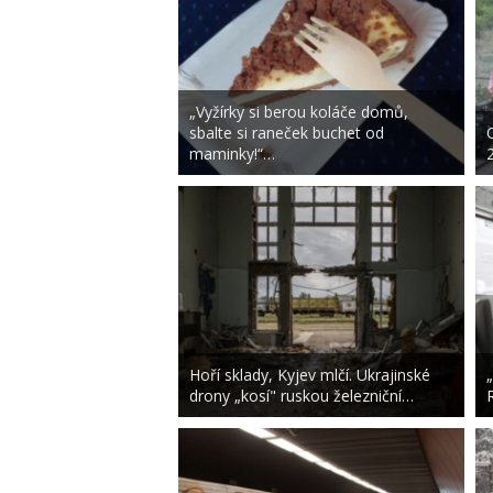
„Vyžírky si berou koláče domů,
sbalte si raneček buchet od
maminky!“…
Hoří sklady, Kyjev mlčí. Ukrajinské
drony „kosí" ruskou železniční…