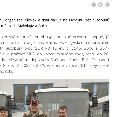
u organizací Člověk v tísni daruje na Ukrajinu pět autobusů
 městech Mykolajiv a Buča.
 veřejná dopravě. Autobusy jsou plně provozuschopné, již
astní ose s nimi odjeli na Ukrajinu. Mykolajivskému dopravnímu
e tři autobusy typu SOR NB 12 ev. č. 3546, 3566 a 3577
íval v pražské MHD do konce minulého roku, resp. do 20.
arku. Městskému dopravci v Buči, společnosti Buča Transport
N 8.5 ev. č. 2027 a 2029 vyrobené v roce 2011 a vyřazené
ho roku.