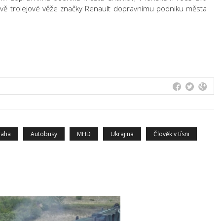
vě trolejové věže značky Renault dopravnímu podniku města
raha
Autobusy
MHD
Ukrajina
Člověk v tísni