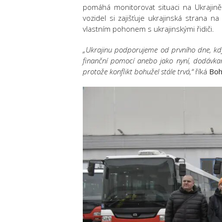
pomáhá monitorovat situaci na Ukrajin
vozidel si zajišťuje ukrajinská strana n
vlastním pohonem s ukrajinskými řidiči.
„Ukrajinu podporujeme od prvního dne, kdy
finanční pomocí anebo jako nyní, dodávk
protože konflikt bohužel stále trvá,“
říká
Boh