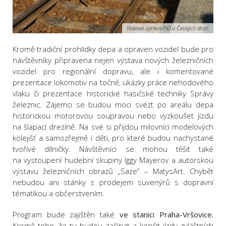
tisková zpráva PiD a Českých drah
Kromě tradiční prohlídky depa a opraven vozidel bude pro
návštěvníky připravena nejen výstava nových železničních
vozidel pro regionální dopravu, ale i komentované
prezentace lokomotiv na točně, ukázky práce nehodového
vlaku či prezentace historické hasičské techniky Správy
železnic. Zájemci se budou moci svézt po areálu depa
historickou motorovou soupravou nebo vyzkoušet jízdu
na šlapací drezíně. Na své si přijdou milovníci modelových
kolejišť a samozřejmě i děti, pro které budou nachystané
tvořivé dílničky. Návštěvníci se mohou těšit také
na vystoupení hudební skupiny Iggy Mayerov a autorskou
výstavu železničních obrazů „Saze“ – MatysArt. Chybět
nebudou ani stánky s prodejem suvenýrů s dopravní
tématikou a občerstvením.
Program bude zajištěn také
ve stanici Praha-Vršovice.
Kromě toho, že tu budou začínat a končit jízdy zvláštních