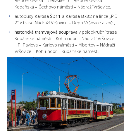
Bělocerkevská – Želivského – Bělocerkevská –
Kodaňská – Čechovo náměstí – Nádraží Vršovice,
autobusy
Karosa ŠD11
a
Karosa B732
na lince „PID
2“ v trase Nádraží Vršovice – Depo Vršovice a zpět,
historická tramvajová souprava
v polookružní trase
Kubánské náměstí – Koh-i-noor – Nádraží Vršovice –
I. P. Pavlova – Karlovo náměstí – Albertov – Nádraží
Vršovice – Koh-i-noor – Kubánské náměstí.