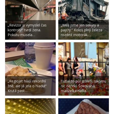
„Revizor si vymyslel čas
„Měli jsme jen sekyry a
kontroly!“ tvrdí žena.
pajcry.“ Kolos plný železa
Pokutu musela…
rozdrtil motorák.…
„RegioJet hlásí rekordní
Tutlal to půl století, nikomu
žně, ale já jela o hladu!“
nic neřekl. Šokovaná
Krutá past…
manželka našla…