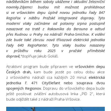
návštěvníkům během soboty ukážeme i aktuální železniční
novinky.
Zájemci budou mít možnost prohlédnout
si ve vršovickém depu úplně novou jednotku řady 847
RegioFox v nátěru Pražské integrované dopravy. Tyto
moderní vlaky začínáme od poloviny srpna postupně
nasazovat na tratě z Rakovníka do Berouna a odtud
přes Rudnou u Prahy na nádraží Praha-Smíchov. K vidění
zde bude také zbrusu nová třívozová elektrická jednotka
řady 640 RegioPanter. Tyto vlaky budou nasazeny
v průběhu roku 2025 v pražské příměstské
dopravě,“
doplňuje Jakub Goliáš.
Atraktivní program bude připraven ve
vršovickém depu
Českých drah,
kam bude jezdit po celou dobu akce
z vršovického nádraží cca každých 20 minut
elektrická
jednotka ř. 471 CityElefant nebo souprava dvou
spojených Regionov.
Dopravu do vršovického depa bude
ještě posilovat zvláštní autobusová linka „PID 2“, která
bude odjíždět také z nádraží Praha-Vršovice.