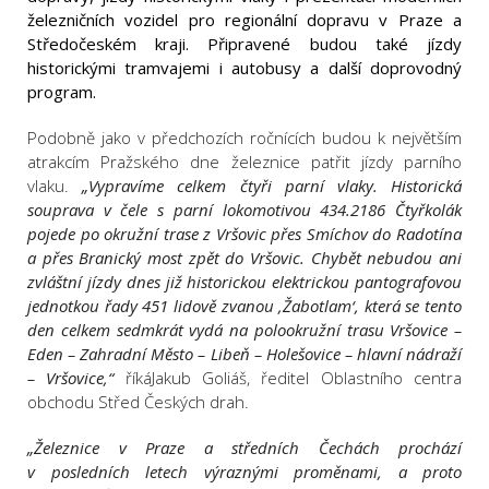
železničních vozidel pro regionální dopravu v Praze a
Středočeském kraji. Připravené budou také jízdy
historickými tramvajemi i autobusy a další doprovodný
program.
Podobně jako v předchozích ročnících budou k největším
atrakcím Pražského dne železnice patřit jízdy parního
vlaku.
„Vypravíme celkem čtyři parní vlaky. Historická
souprava v čele s parní lokomotivou 434.2186 Čtyřkolák
pojede po okružní trase z Vršovic přes Smíchov do Radotína
a přes Branický most zpět do Vršovic. Chybět nebudou ani
zvláštní jízdy dnes již historickou elektrickou pantografovou
jednotkou řady 451 lidově zvanou ‚Žabotlam‘, která se tento
den celkem sedmkrát vydá na polookružní trasu Vršovice –
Eden – Zahradní Město – Libeň – Holešovice – hlavní nádraží
– Vršovice,“
říkáJakub Goliáš, ředitel Oblastního centra
obchodu Střed Českých drah.
„Železnice v Praze a středních Čechách prochází
v posledních letech výraznými proměnami, a proto