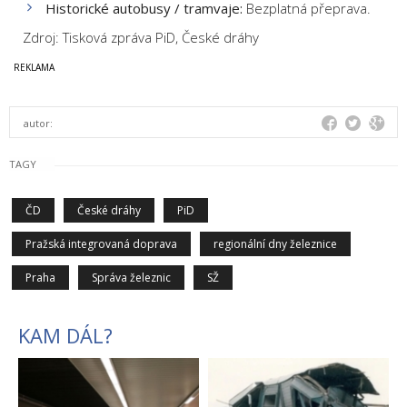
Historické autobusy / tramvaje:
Bezplatná přeprava.
Zdroj: Tisková zpráva PiD, České dráhy
autor:
TAGY
ČD
České dráhy
PiD
Pražská integrovaná doprava
regionální dny železnice
Praha
Správa železnic
SŽ
KAM DÁL?