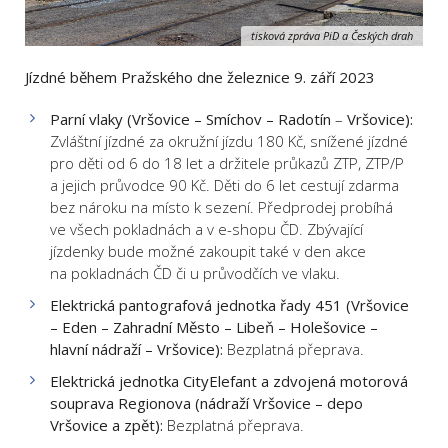
tisková zpráva PiD a Českých drah
Jízdné během Pražského dne železnice 9. září 2023
Parní vlaky (Vršovice – Smíchov – Radotín
–
Vršovice):
Zvláštní jízdné za okružní jízdu 180 Kč, snížené jízdné
pro děti od 6 do 18 let a držitele průkazů ZTP, ZTP/P
a jejich průvodce 90 Kč. Děti do 6 let cestují zdarma
bez nároku na místo k sezení. Předprodej probíhá
ve všech pokladnách a v e-shopu ČD. Zbývající
jízdenky bude možné zakoupit také v den akce
na pokladnách ČD či u průvodčích ve vlaku.
Elektrická pantografová jednotka řady 451 (Vršovice
– Eden – Zahradní Město – Libeň – Holešovice –
hlavní nádraží – Vršovice):
Bezplatná přeprava.
Elektrická jednotka CityElefant a zdvojená motorová
souprava Regionova (nádraží Vršovice – depo
Vršovice a zpět):
Bezplatná přeprava.