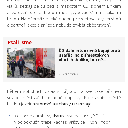
vlaků, setkají se tu děti s maskotem ČD slonem Elfíkem
a zároveň se tu budou moci „vydovádět“ na skákacím
hradu. Na nádraží se také budou prezentovat organizátoři
a partneři akce a ani zde nebude chybět občerstvení.
Psali jsme
ČD dále intenzivně bojují proti
graffiti na příměstských
vlacích. Aplikují na ně…
25 / 07 / 2023
Během sobotních oslav si přijdou na své také příznivci
vozidel městské hromadné dopravy. Po hlavním městě
budou jezdit
historické autobusy i tramvaje:
kloubové autobusy
Ikarus 280
na lince „PID 1“
v polookružní trase Nádraží Vršovice – Koh-i-noor –