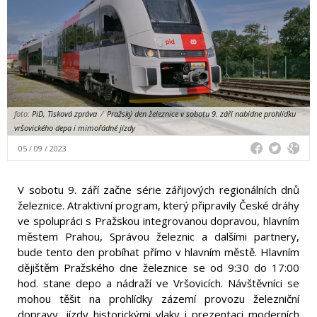
foto:
PiD, Tisková zpráva
/
Pražský den železnice v sobotu 9. září nabídne prohlídku
vršovického depa i mimořádné jízdy
05 / 09 / 2023
V sobotu 9. září začne série zářijových regionálních dnů
železnice. Atraktivní program, který připravily České dráhy
ve spolupráci s Pražskou integrovanou dopravou, hlavním
městem Prahou, Správou železnic a dalšími partnery,
bude tento den probíhat přímo v hlavním městě. Hlavním
dějištěm Pražského dne železnice se od 9:30 do 17:00
hod. stane depo a nádraží ve Vršovicích. Návštěvníci se
mohou těšit na prohlídky zázemí provozu železniční
dopravy, jízdy historickými vlaky i prezentaci moderních