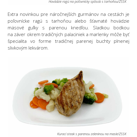
Hovädzie ragú na poľovnícky spôsob s tarhoňou/ZSSK
Extra novinkou pre náročnejších gurmánov na cestách je
poľovnícke ragú s tarhoňou alebo šťavnaté hovädzie
mäsové guľky s parenou knedľou. Sladkou bodkou
na záver okrem tradičných palaciniek a marlenky môže byť
špecialita vo forme tradičnej parenej buchty plnenej
slivkovým lekvárom.
Kurací steak s parenou zeleninou na masle/ZSSK