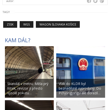
autor:
TAGY
ZSSK
WGS
WAGON SLOVAKIA KOŠICE
KAM DÁL?
Skandál v metru: Měla prý
Vlak do KLDR byl
lístek, revizor jí přesto
beznadějně vyprodaný. Do
vysolil pokutu…
Pchjongjangu ale dorazil…