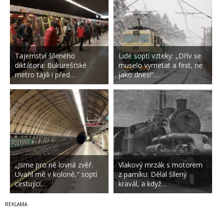
Tajemství šíleného
Lidé soptí vzteky: „Dřív se
diktátora: Bukurešťské
muselo vymetat a fest, ne
metro tajili i před…
jako dnes!“…
„Jsme pro ně lovná zvěř.
Vlakový mrzák s motorem
Uvařil mě v koloně,“ soptí
z parníku: Dělal šílený
cestující.…
kravál, a když…