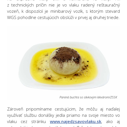
z technických príčin nie je vo vlaku radený reštauračný
vozeň, k dispozícií je minibarový vozík, s ktorým stevard
WGS pohodlne cestujúcich obslúži v prvej aj druhej triede.
Parená buchta so slivkovým lekvárom/ZSSK
Zároveň pripomíname cestujúcim, že môžu aj naďalej
využívať službu donášky jedla priamo na svoje miesto vo
vlaku cez stránku
www.najedzsavovlaku.sk
, ako aj