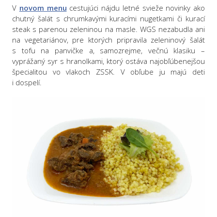
V
novom menu
cestujúci nájdu letné svieže novinky ako
chutný šalát s chrumkavými kuracími nugetkami či kurací
steak s parenou zeleninou na masle. WGS nezabudla ani
na vegetariánov, pre ktorých pripravila zeleninový šalát
s tofu na panvičke a, samozrejme, večnú klasiku –
vyprážaný syr s hranolkami, ktorý ostáva najobľúbenejšou
špecialitou vo vlakoch ZSSK. V obľube ju majú deti
i dospelí.