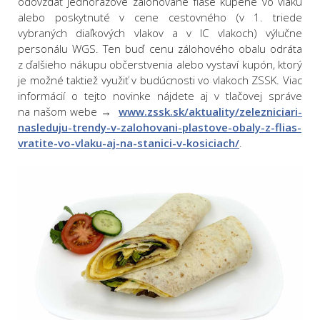
odovzdať jednorazové zálohované fľaše kúpené vo vlaku
alebo poskytnuté v cene cestovného (v 1. triede
vybraných diaľkových vlakov a v IC vlakoch) výlučne
personálu WGS. Ten buď cenu zálohového obalu odráta
z ďalšieho nákupu občerstvenia alebo vystaví kupón, ktorý
je možné taktiež využiť v budúcnosti vo vlakoch ZSSK. Viac
informácií o tejto novinke nájdete aj v tlačovej správe
na našom webe →
www.zssk.sk/aktuality/zelezniciari-
nasleduju-trendy-v-zalohovani-plastove-obaly-z-flias-
vratite-vo-vlaku-aj-na-stanici-v-kosiciach/
.