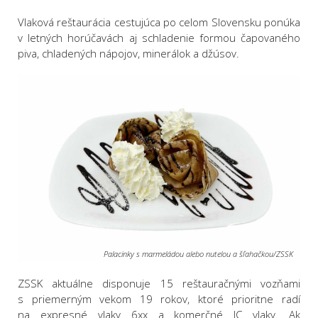
Vlaková reštaurácia cestujúca po celom Slovensku ponúka
v letných horúčavách aj schladenie formou čapovaného
piva, chladených nápojov, minerálok a džúsov.
Palacinky s marmeládou alebo nutelou a šľahačkou/ZSSK
ZSSK aktuálne disponuje 15 reštauračnými vozňami
s priemerným vekom 19 rokov, ktoré prioritne radí
na expresné vlaky 6xx a komerčné IC vlaky. Ak