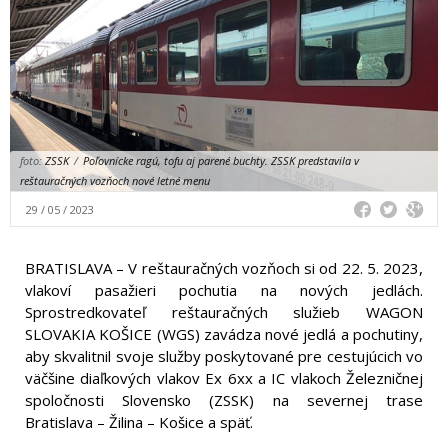
foto:
ZSSK
/
Poľovnícke ragú, tofu aj parené buchty. ZSSK predstavila v
reštauračných vozňoch nové letné menu
29 / 05 / 2023
BRATISLAVA – V reštauračných vozňoch si od 22. 5. 2023,
vlakoví pasažieri pochutia na nových jedlách.
Sprostredkovateľ reštauračných služieb WAGON
SLOVAKIA KOŠICE (WGS) zavádza nové jedlá a pochutiny,
aby skvalitnil svoje služby poskytované pre cestujúcich vo
väčšine diaľkových vlakov Ex 6xx a IC vlakoch Železničnej
spoločnosti Slovensko (ZSSK) na severnej trase
Bratislava – Žilina – Košice a späť.