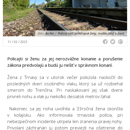
foto:
Archiv
/
Polícia rieši priestupok ženy, mohla prísť o život
11 / 02 / 2023
Policajti si ženu za jej nerozvážne konanie a porušenie
zákona predvolajú a budú ju riešiť v správnom konaní.
Žena z Trnavy sa v utorok večer pokúsila naskočiť do
posledných dverí osobného vlaku, ktorý sa už rozbiehal
smerom do Trenčína. Pri naskakovaní jej však dvere
privreli nohu a vlak ju niekoľko desiatok metrov ťahal.
Nakoniec sa jej noha uvoľnila a 33ročná žena skončila
v koľajisku. Ako informovala trnavská polícia, pri
nebezpečnom incidente utrpela len zranenia pravej nohy.
Privolaní záchranári ju potom previezli na ošetrenie do