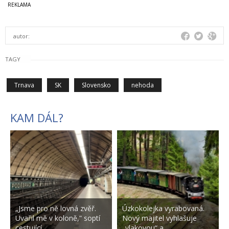
autor:
TAGY
Trnava
SK
Slovensko
nehoda
KAM DÁL?
„Jsme pro ně lovná zvěř.
Úzkokolejka vyrabovaná.
Uvařil mě v koloně,“ soptí
Nový majitel vyhlašuje
cestující.…
„vlakovou“ a…