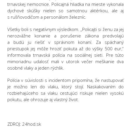
trnavskej nemocnice. Policajná hliadka na mieste vykonala
dychové skúšky nielen so samotnou aktérkou, ale aj
s rušňovodičom a personálom železníc.
Všetky boli s negatívnym výsledkom. „Policajti si ženu za jej
nerozvážne konanie a porušenie zákona predvolajú
a budú ju riešiť v správnom konaní. Za spáchaný
priestupok jej môže hroziť pokuta až do výšky 500 eur,“
informovala trnavská polícia na sociálnej sieti. Pre túto
mimoriadnu udalosť mali v utorok večer meškanie dva
osobné vlaky a jeden rýchlik.
Polícia v súvislosti s incidentom pripomína, že nastupovať
je možno len do vlaku, ktorý stojí. Naskakovaním do
rozbiehajúceho sa vlaku cestujúci riskuje nielen vysokú
pokutu, ale ohrozuje aj vlastný život.
ZDROJ: 24hod.sk