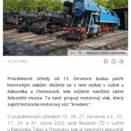
foto:
ČD
/
Muzeum Lužná u Rakovníka
11 / 07 / 2022
Prázdninové středy od 13. července budou patřit
historickým vlakům. Můžete se s nimi setkat v Lužné u
Rakovníka a Chomutově, kde můžete navštívit tamní
železniční muzea. Ta navíc propojí motorový vlak, který
zajistí historická motorový vůz "Kredenc".
O prázdninových středách 13., 20., 27. července a 3., 10.,
17., 24. a 31. srpna 2022 spojí Muzeum ČD v Lužné
u Rakovníka, Žatec a Chomutov, kde je železniční depozitář