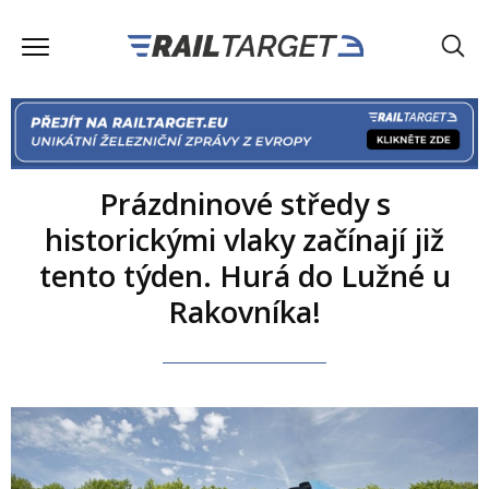
Prázdninové středy s
historickými vlaky začínají již
tento týden. Hurá do Lužné u
Rakovníka!