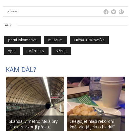
autor:
TAGY
parní lokomotiva
muzeum
Lužná u Rakovníka
výlet
prázdniny
středa
KAM DÁL?
Skandál v metru: Měla prý
„RegioJet hlásí rekordní
lístek, revizor jí přesto
žně, ale já jela o hladu!“