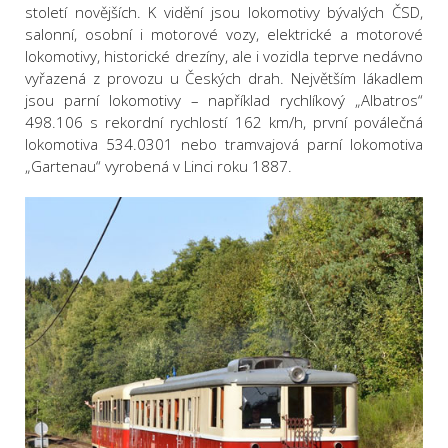
století novějších. K vidění jsou lokomotivy bývalých ČSD,
salonní, osobní i motorové vozy, elektrické a motorové
lokomotivy, historické drezíny, ale i vozidla teprve nedávno
vyřazená z provozu u Českých drah. Největším lákadlem
jsou parní lokomotivy – například rychlíkový „Albatros“
498.106 s rekordní rychlostí 162 km/h, první poválečná
lokomotiva 534.0301 nebo tramvajová parní lokomotiva
„Gartenau“ vyrobená v Linci roku 1887.