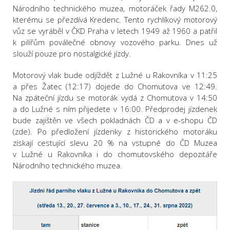
Národního technického muzea, motoráček řady M262.0,
kterému se přezdívá Kredenc. Tento rychlíkový motorový
vůz se vyráběl v ČKD Praha v letech 1949 až 1960 a patřil
k pilířům poválečné obnovy vozového parku. Dnes už
slouží pouze pro nostalgické jízdy.
Motorový vlak bude odjíždět z Lužné u Rakovníka v 11:25
a přes Žatec (12:17) dojede do Chomutova ve 12:49.
Na zpáteční jízdu se motorák vydá z Chomutova v 14:50
a do Lužné s ním přijedete v 16:00. Předprodej jízdenek
bude zajištěn ve všech pokladnách ČD a v e-shopu ČD
(zde). Po předložení jízdenky z historického motoráku
získají cestující slevu 20 % na vstupné do ČD Muzea
v Lužné u Rakovníka i do chomutovského depozitáře
Národního technického muzea.