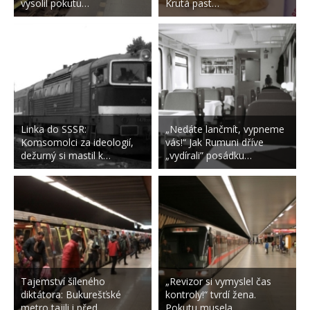
vysolil pokutu…
Krutá past…
Linka do SSSR:
„Nedáte lančmít, vypneme
Komsomolci za ideologií,
vás!“ Jak Rumuni dříve
dežurný si mastil k…
„vydírali” posádku…
Tajemství šíleného
„Revizor si vymyslel čas
diktátora: Bukurešťské
kontroly!“ tvrdí žena.
metro tajili i před…
Pokutu musela…