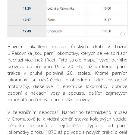
ČD
Hlavním lákadlem muzea Českých drah v Lužné
u Rakovníka jsou parní lokomotivy, kterých se ve sbírkách
nachází více než třicet. Tyto stroje mapují vývoj parního
provozu od přelomu 19. a 20. stol. až po konec parní
trakce v druhé polovině 20. století. Kromě parních
lokomotiv si návštěvníci prohlédnou také historické
motoráčky, dieselové či elektrické lokomotivy, dobové
osobní a nákladní vozy a spoustu dalších zajímavých
exponátů potřebných pro drážní provoz.
V železničním depozitáři Národního technického muzea
v Chomutově je k vidění téměř stovka kolejových vozidel
několika rozchodů a nejrůznějších typů – od parní
lokomotivy z roku 1870 až po vozidla nových trakcí o celé