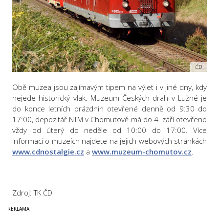
ČD
Obě muzea jsou zajímavým tipem na výlet i v jiné dny, kdy
nejede historický vlak. Muzeum Českých drah v Lužné je
do konce letních prázdnin otevřené denně od 9:30 do
17:00, depozitář NTM v Chomutově má do 4. září otevřeno
vždy od úterý do neděle od 10:00 do 17:00. Více
informací o muzeích najdete na jejich webových stránkách
www.cdnostalgie.cz
a
www.muzeum-chomutov.cz
.
Zdroj: TK ČD