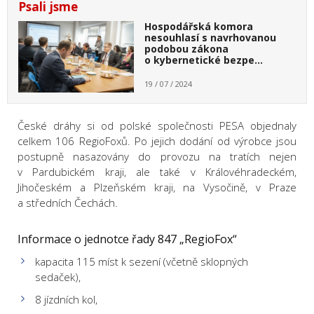
Psali jsme
Hospodářská komora
nesouhlasí s navrhovanou
podobou zákona
o kybernetické bezpe…
19 / 07 / 2024
České dráhy si od polské společnosti PESA objednaly
celkem 106 RegioFoxů. Po jejich dodání od výrobce jsou
postupně nasazovány do provozu na tratích nejen
v Pardubickém kraji, ale také v Královéhradeckém,
Jihočeském a Plzeňském kraji, na Vysočině, v Praze
a středních Čechách.
Informace o jednotce řady 847 „RegioFox“
kapacita 115 míst k sezení (včetně sklopných
sedaček),
8 jízdních kol,