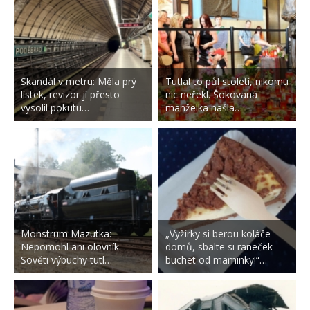
Skandál v metru: Měla prý
Tutlal to půl století, nikomu
lístek, revizor jí přesto
nic neřekl. Šokovaná
vysolil pokutu…
manželka našla…
Monstrum Mazutka:
„Vyžírky si berou koláče
Nepomohl ani olovník.
domů, sbalte si raneček
Sověti výbuchy tutl…
buchet od maminky!“…