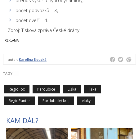
přenos výkonu hydrodynamický,
počet podvozků – 3,
počet dveří – 4.
Zdroj: Tisková zpráva České dráhy
autor:
Karolína Koucká
TAGY
RegioFox
Pardubice
Liška
liška
RegioPanter
Pardubický kraj
vlaky
KAM DÁL?