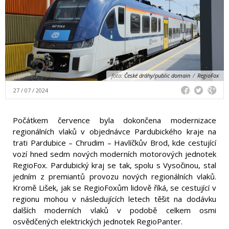
foto:
České dráhy/public domain
/
RegioFox
27 / 07 / 2024
Počátkem července byla dokončena modernizace
regionálních vlaků v objednávce Pardubického kraje na
trati Pardubice – Chrudim – Havlíčkův Brod, kde cestující
vozí hned sedm nových moderních motorových jednotek
RegioFox. Pardubický kraj se tak, spolu s Vysočinou, stal
jedním z premiantů provozu nových regionálních vlaků.
Kromě Lišek, jak se RegioFoxům lidově říká, se cestující v
regionu mohou v následujících letech těšit na dodávku
dalších moderních vlaků v podobě celkem osmi
osvědčených elektrických jednotek RegioPanter.