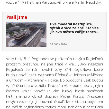
vozidel,“ říká hejtman Pardubického kraje Martin Netolický.
Psali jsme
Dvě moderní nástupiště,
výtah a více zeleně. Stanice
Jihlava město zažije renes…
24 / 07 / 2024
Vozy řady 814 Regionova se pořízením nových RegioFoxů
prozatím přesunou na jiné tratě v kraji. „Díky nasazení
RegioFoxů se nám uvolní vozy 814 RegioNova, které
budou nově jezdit na tratích Přelouč – Heřmanův Městec
a Chrudim – Moravany – Holice. Do budoucna však budou
vyměněna i tato vozidla. Prozatím však pomohou v jiných
částech kraje,“ vysvětluje akci kulový blesk náměstek
hejtmana pro oblast dopravy Michal Kortyš. „Nasazení
nových vozidel je jednoznačně další krok k tomu, abychom
na našich regionálních tratích mohli nabídnout cestujícím