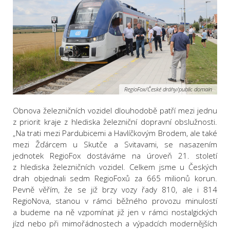
RegioFox/České dráhy/public domain
Obnova železničních vozidel dlouhodobě patří mezi jednu
z priorit kraje z hlediska železniční dopravní obslužnosti.
„Na trati mezi Pardubicemi a Havlíčkovým Brodem, ale také
mezi Žďárcem u Skutče a Svitavami, se nasazením
jednotek RegioFox dostáváme na úroveň 21. století
z hlediska železničních vozidel. Celkem jsme u Českých
drah objednali sedm RegioFoxů za 665 milionů korun.
Pevně věřím, že se již brzy vozy řady 810, ale i 814
RegioNova, stanou v rámci běžného provozu minulostí
a budeme na ně vzpomínat již jen v rámci nostalgických
jízd nebo při mimořádnostech a výpadcích modernějších