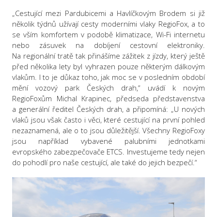
„Cestující mezi Pardubicemi a Havlíčkovým Brodem si již
několik týdnů užívají cesty moderními vlaky RegioFox, a to
se vším komfortem v podobě klimatizace, Wi-Fi internetu
nebo zásuvek na dobíjení cestovní elektroniky.
Na regionální tratě tak přinášíme zážitek z jízdy, který ještě
před několika lety byl vyhrazen pouze některým dálkovým
vlakům. I to je důkaz toho, jak moc se v posledním období
mění vozový park Českých drah,“ uvádí k novým
RegioFoxům Michal Krapinec, předseda představenstva
a generální ředitel Českých drah, a připomíná: „U nových
vlaků jsou však často i věci, které cestující na první pohled
nezaznamená, ale o to jsou důležitější. Všechny RegioFoxy
jsou například vybavené palubními jednotkami
evropského zabezpečovače ETCS. Investujeme tedy nejen
do pohodlí pro naše cestující, ale také do jejich bezpečí.“