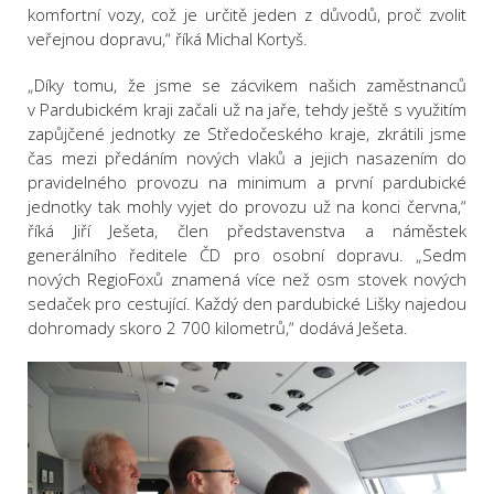
komfortní vozy, což je určitě jeden z důvodů, proč zvolit
veřejnou dopravu,“ říká Michal Kortyš.
„Díky tomu, že jsme se zácvikem našich zaměstnanců
v Pardubickém kraji začali už na jaře, tehdy ještě s využitím
zapůjčené jednotky ze Středočeského kraje, zkrátili jsme
čas mezi předáním nových vlaků a jejich nasazením do
pravidelného provozu na minimum a první pardubické
jednotky tak mohly vyjet do provozu už na konci června,“
říká Jiří Ješeta, člen představenstva a náměstek
generálního ředitele ČD pro osobní dopravu. „Sedm
nových RegioFoxů znamená více než osm stovek nových
sedaček pro cestující. Každý den pardubické Lišky najedou
dohromady skoro 2 700 kilometrů,“ dodává Ješeta.