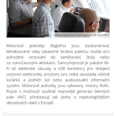
kabina RegioFox/České dráhy/public domain
Motorové jednotky RegioFox jsou bezbariérové,
klimatizované vlaky vybavené širokou paletou služeb pro
pohodlné cestování do zaměstnání, školy nebo
za volnočasovými aktivitami. Samozřejmostí je palubní Wi-
Fi síť, elektrické zásuvky a USB konektory pro dobíjení
cestovní elektroniky, prostory pro velká zavazadla včetně
kočárků a jízdních kol nebo audiovizuální informační
systém. Motorové jednotky jsou vybaveny motory Rolls-
Royce s možností využívat nejnovější generaci šetrných
paliv HVO, představují tak jedny z nejekologičtějších
dieselových vlaků v Evropě.