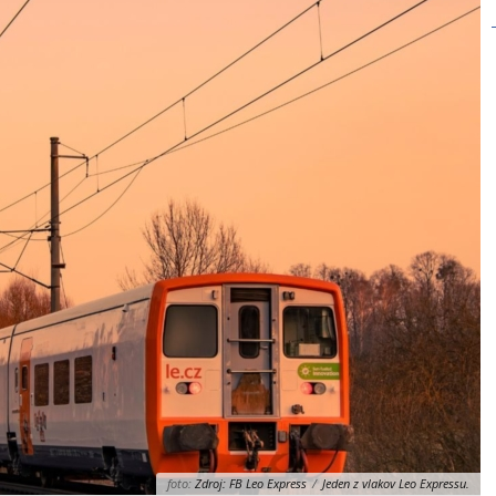
foto:
Zdroj: FB Leo Express
/
Jeden z vlakov Leo Expressu.