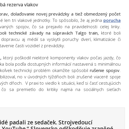
bá rezerva vlakov
prav, dolaďovanie novej prevádzky a tiež obmedzený počet
é len tri vlakové jednotky. To spôsobilo, že aj jedna
porucha
aných spojov, čo sa prejavilo na pravidelnosti celej linky.
li technické závady na súpravách Talgo train,
ktoré boli
opravcu aj médií sa vyskytli poruchy dverí, klimatizácie či
tavenie časti vozidiel z prevádzky.
s
,
ktorý poškodil niektoré komponenty vlakov počas jazdy, čo
zka bola podľa dostupných informácií nastavená s minimálnou
ýkoľvek technický problém okamžite spôsobil
rušenie spojov
.
bilizoval, no v úvodných týždňoch boli zrušené viaceré spoje
ch dňoch. V praxi to viedlo k situácii, keď si časť cestujúcich
, čo sa premietlo do kritiky najmä na sociálnych sieťach
idé padali ze sedaček. Strojvedoucí
 YouTube.“ Slovensko odškodňuje zraněné…