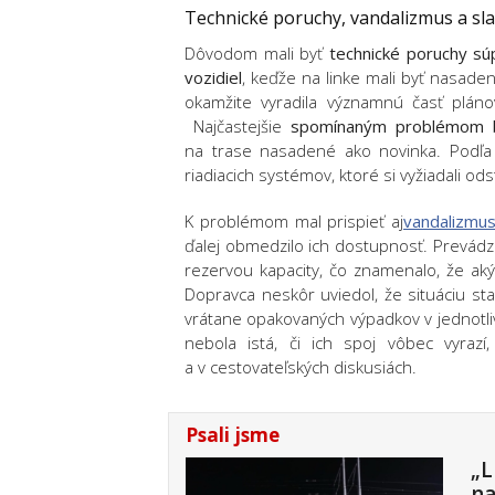
Technické poruchy, vandalizmus a sla
Dôvodom mali byť
technické poruchy sú
vozidiel
, keďže na linke mali byť nasaden
okamžite vyradila významnú časť plánov
Najčastejšie
spomínaným problémom bo
na trase nasadené ako novinka. Podľa d
riadiacich systémov, ktoré si vyžiadali ods
K problémom mal prispieť aj
vandalizmu
ďalej obmedzilo ich dostupnosť. Prevád
rezervou kapacity, čo znamenalo, že ak
Dopravca neskôr uviedol, že situáciu sta
vrátane opakovaných výpadkov v jednotlivý
nebola istá, či ich spoj vôbec vyrazí
a v cestovateľských diskusiách.
Psali jsme
„L
na