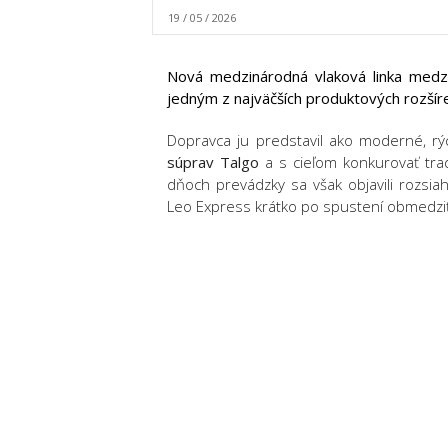
19 / 05 / 2026
Nová medzinárodná vlaková linka medz
jedným z najväčších produktových rozšíre
Dopravca ju predstavil ako moderné, r
súprav Talgo
a s cieľom konkurovať tra
dňoch prevádzky sa však objavili rozsi
Leo Express krátko po spustení obmedziť č