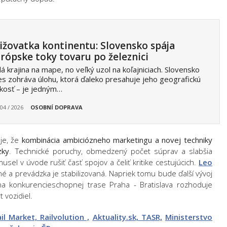
ižovatka kontinentu: Slovensko spája
rópske toky tovaru po železnici
á krajina na mape, no veľký uzol na koľajniciach. Slovensko
s zohráva úlohu, ktorá ďaleko presahuje jeho geografickú
kosť – je jedným…
 04 / 2026
OSOBNÍ DOPRAVA
je, že
kombinácia ambiciózneho marketingu a novej techniky
zky
. Technické poruchy, obmedzený počet súprav a slabšia
usel v úvode rušiť časť spojov a čeliť kritike cestujúcich.
Leo
né a prevádzka je stabilizovaná. Napriek tomu bude ďalší vývoj
e na konkurencieschopnej trase Praha - Bratislava rozhoduje
 vozidiel.
ail Market,
Railvolution ,
Aktuality.sk,
TASR,
Ministerstvo