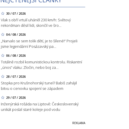
30 / 07 / 2026
Vlak s obří vrtulí uháněl 230 km/h: Světový
rekordman děsil lidi, skončil ve šro…
04 / 08 / 2026
„Narvalo se sem tolik dětí, je to šílené!“ Projeli
jsme legendární Posázavský pa…
06 / 08 / 2026
Totálně rozbil komunistickou kontrolu. Riskantní
„únos“ vlaku: Zločin, nebo boj za…
28 / 07 / 2026
Stopka pro Krušnohorský tunel? Babiš zahájil
bitvu o cenovku spojení se západem
29 / 07 / 2026
Inženýrská rošáda na Liptově: Československý
unikát poslal staré koleje pod vodu