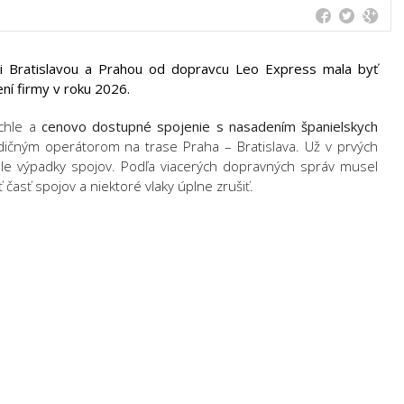
i Bratislavou a Prahou od dopravcu Leo Express mala byť
ní firmy v roku 2026.
ýchle a
cenovo dostupné spojenie s nasadením španielskych
dičným operátorom na trase Praha – Bratislava. Už v prvých
ahle výpadky spojov. Podľa viacerých dopravných správ musel
asť spojov a niektoré vlaky úplne zrušiť.