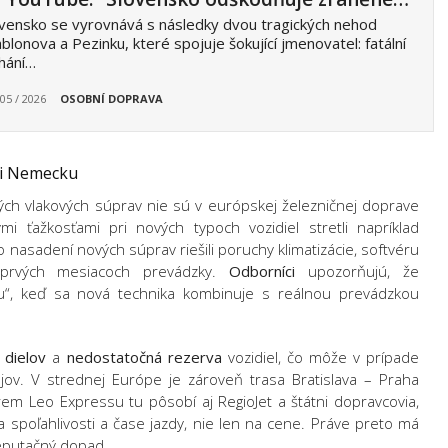
vensko se vyrovnává s následky dvou tragických nehod
ablonova a Pezinku, které spojuje šokující jmenovatel: fatální
hání…
 05 / 2026
OSOBNÍ DOPRAVA
či Nemecku
ých vlakových súprav nie sú v európskej železničnej doprave
i ťažkosťami pri nových typoch vozidiel stretli napríklad
 nasadení nových súprav riešili poruchy klimatizácie, softvéru
rvých mesiacoch prevádzky.
Odborníci
upozorňujú, že
ehu“, keď sa nová technika kombinuje s reálnou prevádzkou
 dielov
a
nedostatočná rezerva
vozidiel, čo môže v prípade
ov. V strednej Európe je zároveň trasa Bratislava – Praha
em Leo Expressu tu pôsobí aj RegioJet a štátni dopravcovia,
 spoľahlivosti a čase jazdy, nie len na cene. Práve preto má
eputačný dopad.