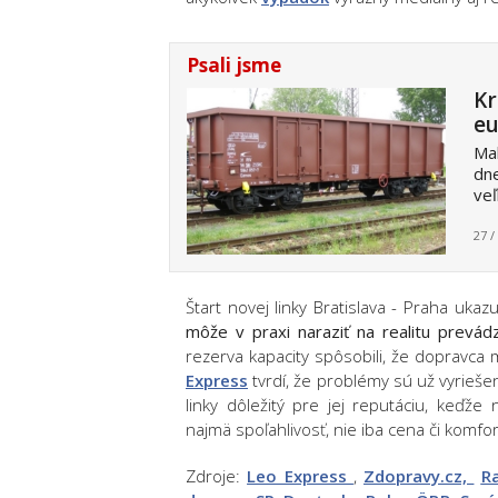
Psali jsme
Kr
eu
Mal
dne
veľ
27 /
Štart novej linky Bratislava - Praha ukazu
môže v praxi naraziť na realitu prevád
rezerva kapacity spôsobili, že dopravca m
Express
tvrdí, že problémy sú už vyrieše
linky dôležitý pre jej reputáciu, keďž
najmä spoľahlivosť, nie iba cena či komfort
Zdroje:
Leo Express
,
Zdopravy.cz,
R