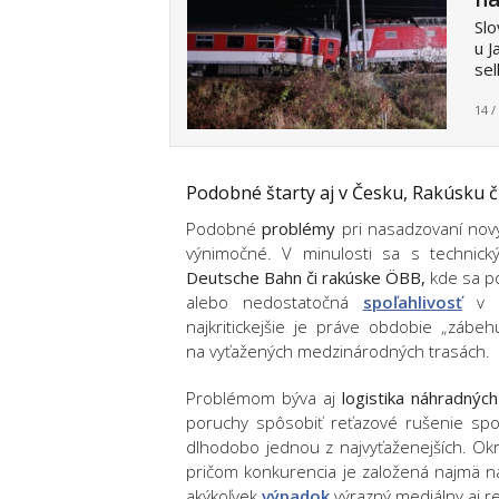
Slo
u J
sel
14 /
Podobné štarty aj v Česku, Rakúsku 
Podobné
problémy
pri nasadzovaní nov
výnimočné. V minulosti sa s technickým
Deutsche Bahn či rakúske ÖBB,
kde sa po
alebo nedostatočná
spoľahlivosť
v p
najkritickejšie je práve obdobie „záb
na vyťažených medzinárodných trasách.
Problémom býva aj
logistika náhradných
poruchy spôsobiť reťazové rušenie spoj
dlhodobo jednou z najvyťaženejších. Okr
pričom konkurencia je založená najmä na
akýkoľvek
výpadok
výrazný mediálny aj r