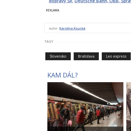
dopravy SR,
Deutsche Bahn,
ÖBB,
Sprá
autor:
Karolína Koucká
TAGY
Slovensko
Bratislava
Leo express
KAM DÁL?