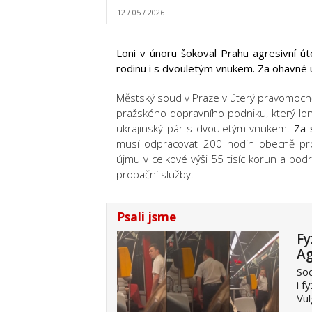
12 / 05 / 2026
Loni v únoru šokoval Prahu agresivní út
rodinu i s dvouletým vnukem. Za ohavné ur
Městský soud v Praze v úterý pravomocně p
pražského dopravního podniku, který loni
ukrajinský pár s dvouletým vnukem.
Za 
musí odpracovat 200 hodin obecně pro
újmu v celkové výši 55 tisíc korun a p
probační služby.
Psali jsme
Fy
Ag
Soc
i f
Vul