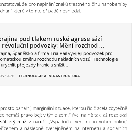
onstatoval, že pro naplnění znaků trestného činu hanobení by
dnání, které v tomto případě neshledal.
rajina pod tlakem ruské agrese sází
 revoluční podvozky: Mění rozchod …
ajina, Španělsko a firma Tria Rail vyvíjejí podvozek pro
omatickou změnu rozchodu nákladních vozů. Technologie
urychlit přejezdy hranic a snížit…
 05 / 2026
TECHNOLOGIE A INFRASTRUKTURA
prosto banální, marginální situace, kterou řidič zcela zbytečně
ec nemáš právo bejt v týhle zemi,“ řval na ně tak, až rozplakal
sátiletý muž v náručí.
„Vypadněte ven, nebo volám policii,“
ořízeném a následně zveřejněném na internetu a sociálních