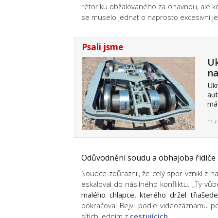
rétoriku obžalovaného za ohavnou, ale k
se muselo jednat o naprosto excesivní je
Psali jsme
Uk
na
Ukr
aut
má 
11 /
Odůvodnění soudu a obhajoba řidiče
Soudce zdůraznil, že celý spor vznikl z na
eskaloval do násilného konfliktu. „Ty vůb
malého chlapce, kterého držel třiašede
pokračoval Bejvl podle videozáznamu p
sítích jedním z
cestujících
.