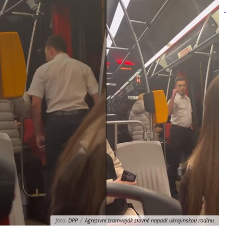
foto:
DPP
/
Agresivní tramvaják slovně napadl ukrajinskou rodinu