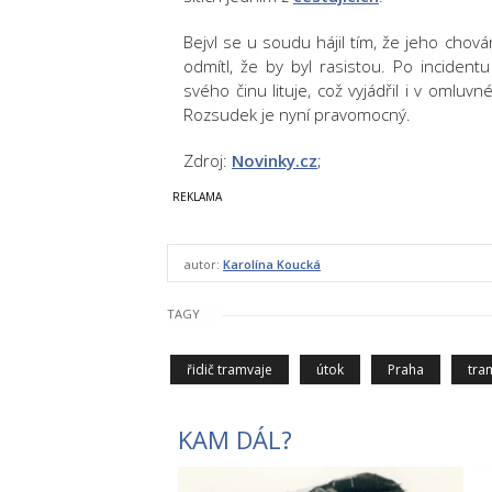
Bejvl se u soudu hájil tím, že jeho chov
odmítl, že by byl rasistou. Po incident
svého činu lituje, což vyjádřil i v omlu
Rozsudek je nyní pravomocný.
Zdroj:
Novinky.cz
;
autor:
Karolína Koucká
TAGY
řidič tramvaje
útok
Praha
tra
KAM DÁL?