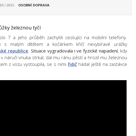
 03 / 2025
OSOBNÍ DOPRAVA
růžky železnou tyčí
slo 7 a jeho průběh zachytili cestující na mobilní telefony.
nu s malým dítětem a kočárkem křičí nevybíravé urážky
ské republice
.
Situace vygradovala i ve fyzické napadení
, kdy
 v náručí vnuka strkal, dal mu ránu pěstí a hrozil mu železnou
akem z vozu vystoupila, se s nimi
řidič
hádal ještě na zastávce