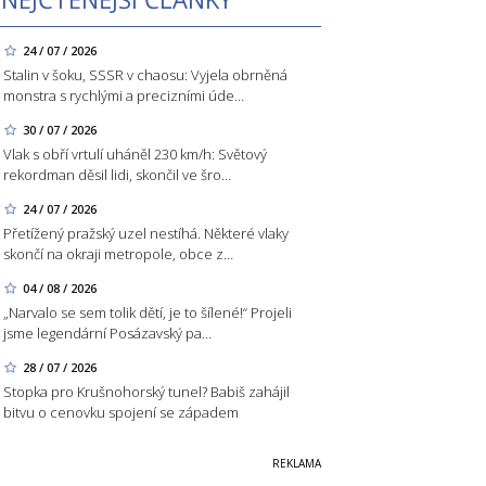
24 / 07 / 2026
Stalin v šoku, SSSR v chaosu: Vyjela obrněná
monstra s rychlými a precizními úde…
30 / 07 / 2026
Vlak s obří vrtulí uháněl 230 km/h: Světový
rekordman děsil lidi, skončil ve šro…
24 / 07 / 2026
Přetížený pražský uzel nestíhá. Některé vlaky
skončí na okraji metropole, obce z…
04 / 08 / 2026
„Narvalo se sem tolik dětí, je to šílené!“ Projeli
jsme legendární Posázavský pa…
28 / 07 / 2026
Stopka pro Krušnohorský tunel? Babiš zahájil
bitvu o cenovku spojení se západem