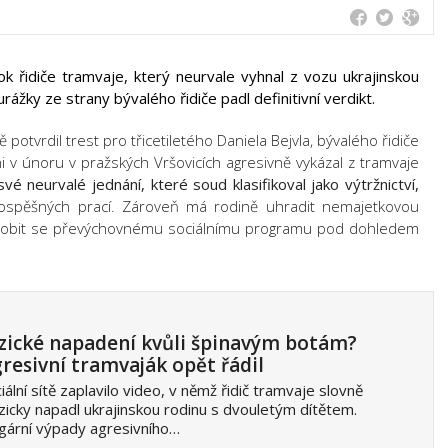
ok řidiče tramvaje, který neurvale vyhnal z vozu ukrajinskou
ážky ze strany bývalého řidiče padl definitivní verdikt.
otvrdil trest pro třicetiletého Daniela Bejvla, bývalého řidiče
 v únoru v pražských Vršovicích agresivně vykázal z tramvaje
své neurvalé jednání, které soud klasifikoval jako výtržnictví,
spěšných prací. Zároveň má rodině uhradit nemajetkovou
odrobit se převýchovnému sociálnímu programu pod dohledem
zické napadení kvůli špinavým botám?
resivní tramvaják opět řádil
iální sítě zaplavilo video, v němž řidič tramvaje slovně
yzicky napadl ukrajinskou rodinu s dvouletým dítětem.
gární výpady agresivního…