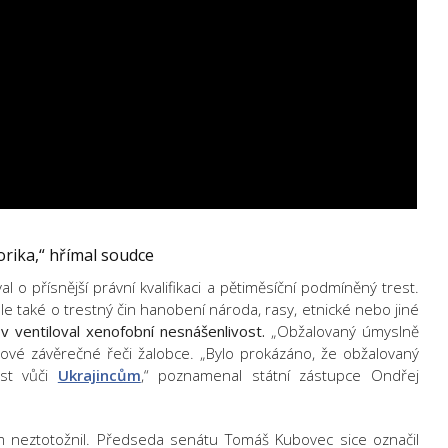
orika,“ hřímal soudce
l o přísnější právní kvalifikaci a pětiměsíční podmíněný trest.
ale také o trestný čin hanobení národa, rasy, etnické nebo jiné
ov ventiloval xenofobní nesnášenlivost.
„Obžalovaný úmyslně
orové závěrečné řeči žalobce. „Bylo prokázáno, že obžalovaný
ost vůči
Ukrajincům
,“ poznamenal státní zástupce Ondřej
m neztotožnil. Předseda senátu Tomáš Kubovec sice označil