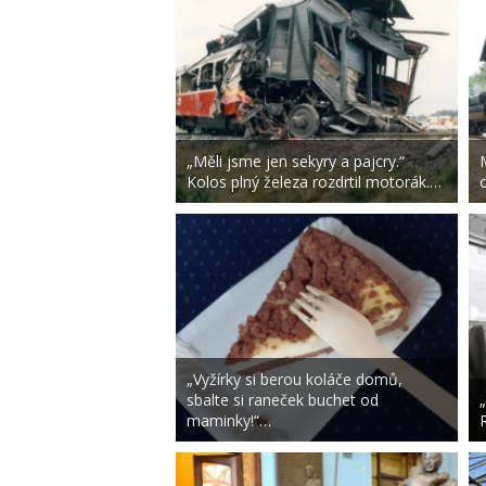
„Měli jsme jen sekyry a pajcry.“
Kolos plný železa rozdrtil motorák.…
„Vyžírky si berou koláče domů,
sbalte si raneček buchet od
maminky!“…