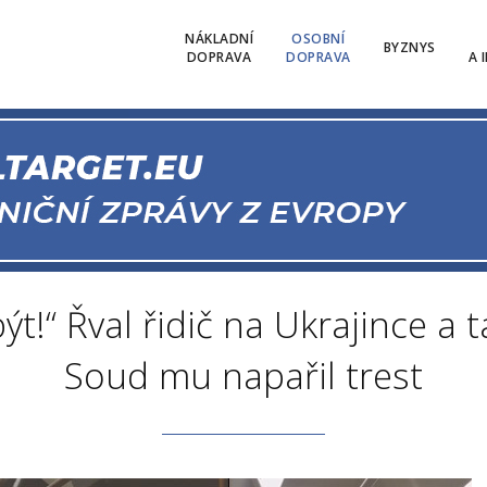
NÁKLADNÍ
OSOBNÍ
BYZNYS
DOPRAVA
DOPRAVA
A 
t!“ Řval řidič na Ukrajince a ta
Soud mu napařil trest