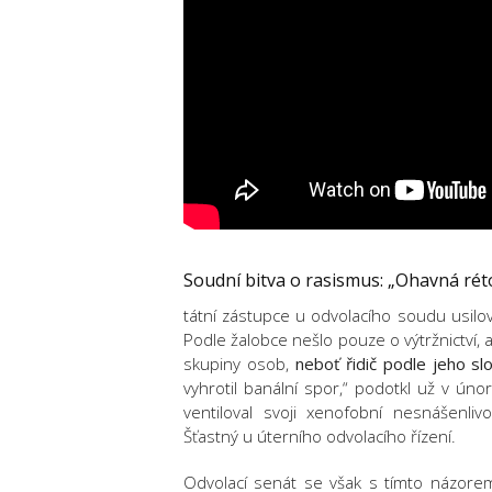
Soudní bitva o rasismus: „Ohavná rét
tátní zástupce u odvolacího soudu usilova
Podle žalobce nešlo pouze o výtržnictví, 
skupiny osob,
neboť řidič podle jeho sl
vyhrotil banální spor,“ podotkl už v ún
ventiloval svoji xenofobní nesnášenliv
Šťastný u úterního odvolacího řízení.
Odvolací senát se však s tímto názore