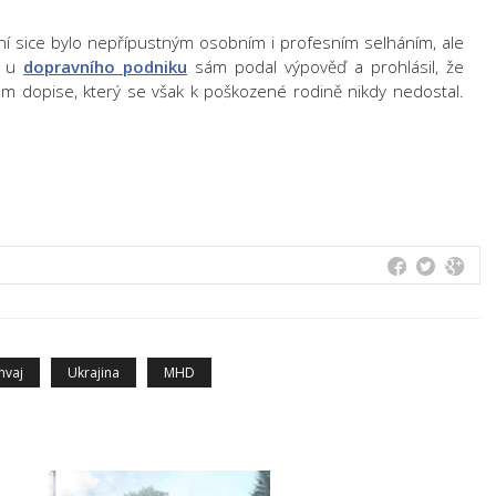
ání sice bylo nepřípustným osobním i profesním selháním, ale
u u
dopravního podniku
sám podal výpověď a prohlásil, že
vném dopise, který se však k poškozené rodině nikdy nedostal.
mvaj
Ukrajina
MHD