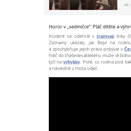
03 /
Horor v „sedmičce“: Pláč dítěte a výh
Incident se odehrál v
tramvaji
linky čí
Záznamy ukázaly, jak Bejvl na rodi
a zpochybňuje jejich právo pobývat v
Če
řidič do třiašedesátiletého muže držícího
tyčí na
výhybky
. Poté, co rodina pod tl
a následně z místa odjel.