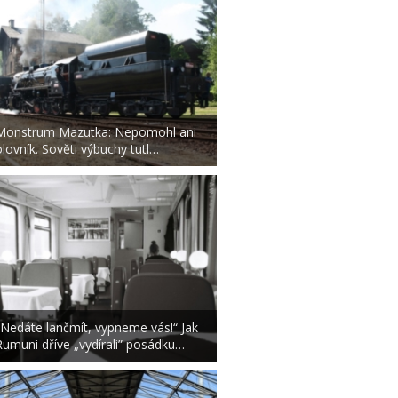
Monstrum Mazutka: Nepomohl ani
olovník. Sověti výbuchy tutl…
„Nedáte lančmít, vypneme vás!“ Jak
Rumuni dříve „vydírali” posádku…