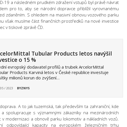
VID-19 a následném prudkém zdražení vstupů byl právě návrat
ladem pro to, aby se národní dopravce přiblížil vyrovnanému
před zdaněním. S ohledem na masivní obnovu vozového parku
uhu však musíme část finančních prostředků na nové investice
inec v tiskové zprávě ČD.
celorMittal Tubular Products letos navýšil
vestice o 15 %
dní evropský dodavatel profilů a trubek ArcelorMittal
ular Products Karviná letos v České republice investuje
ítky milionů korun do zvýšení…
 05 / 2023
BYZNYS
 doprava. A to jak tuzemská, tak především ta zahraniční, kde
 a spolupracuje s významnými zákazníky na mezinárodních
 v modernizaci a obnově parku lokomotiv a nákladních vozů.
ní odpovídající kapacity na evropském železničním trhu