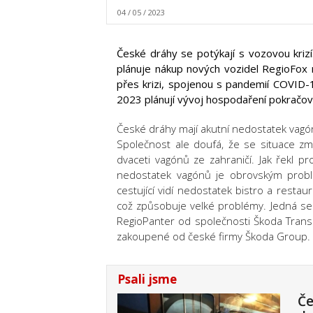
04 / 05 / 2023
České dráhy se potýkají s vozovou krizí
plánuje nákup nových vozidel RegioFox n
přes krizi, spojenou s pandemií COVID-
2023 plánují vývoj hospodaření pokračova
České dráhy mají akutní nedostatek vagó
Společnost ale doufá, že se situace zm
dvaceti vagónů ze zahraničí. Jak řekl pr
nedostatek vagónů je obrovským probl
cestující vidí nedostatek bistro a resta
což způsobuje velké problémy. Jedná se
RegioPanter od společnosti Škoda Transp
zakoupené od české firmy Škoda Group.
Psali jsme
Če