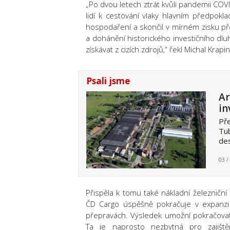
„Po dvou letech ztrát kvůli pandemii CO
lidí k cestování vlaky hlavním předpok
hospodaření a skončil v mírném zisku 
a dohánění historického investičního dl
získávat z cizích zdrojů,“ řekl Michal Krap
Psali jsme
Ar
in
Pře
Tub
des
03 /
Přispěla k tomu také nákladní železniční
ČD Cargo úspěšně pokračuje v expanzi
přepravách. Výsledek umožní pokračovat
Ta je naprosto nezbytná pro zajiště