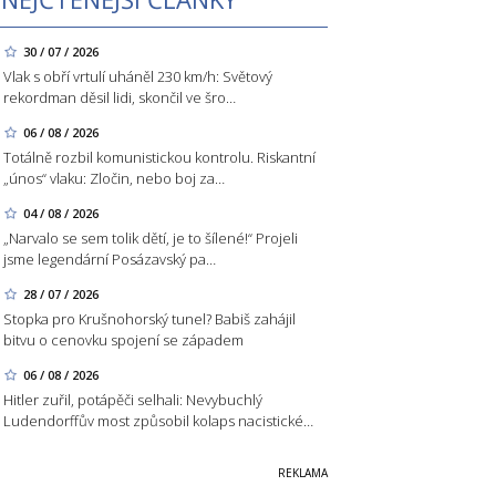
30 / 07 / 2026
Vlak s obří vrtulí uháněl 230 km/h: Světový
rekordman děsil lidi, skončil ve šro…
06 / 08 / 2026
Totálně rozbil komunistickou kontrolu. Riskantní
„únos“ vlaku: Zločin, nebo boj za…
04 / 08 / 2026
„Narvalo se sem tolik dětí, je to šílené!“ Projeli
jsme legendární Posázavský pa…
28 / 07 / 2026
Stopka pro Krušnohorský tunel? Babiš zahájil
bitvu o cenovku spojení se západem
06 / 08 / 2026
Hitler zuřil, potápěči selhali: Nevybuchlý
Ludendorffův most způsobil kolaps nacistické…