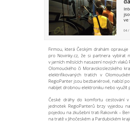
da
Int
jso
ve 
04 /
Firmou, která Českým drahám opravuje v
pro Novinky.cz, že si partnera vybírat
v jarních měsících nasazení nových vlaků 
Olomouckého či Moravskoslezského kraje
elektrifikovaných tratích v Olomouck
RegioPanter jsou bezbariérové, nabízí p
nabíjet drobnou elektroniku nebo využít při
České dráhy do komfortu cestování v K
jednotek RegioPanterů brzy vyjedou na
pojedou na zkušební trati Rakovník – Be
na tratě v Jihočeském a Pardubickém kraji