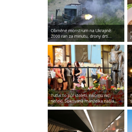
Obrněné monstrum na Ukrajině:
2000 ran za minutu, drony drtí…
Tutlal to půl století, nikomu nic
neřekl. Šokovaná manželka našla…