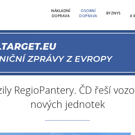
NÁKLADNÍ
OSOBNÍ
BYZNYS
DOPRAVA
DOPRAVA
A 
ily RegioPantery. ČD řeší voz
nových jednotek