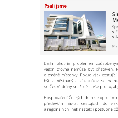
Psali jsme
Si
Mo
Spo
v E
v A
04 /
Dalším akutním problémem způsobeným n
vagón zrovna nemůže být přistaven. Po
o změně místenky. Pokud však cestující
být zaměstnaný a zákazníkovi se nemus
se České dráhy snaží dělat vše pro to, aby
Hospodaření Českých drah se oproti minul
především návrat cestujících do vlak
a regionálních linek nastalo i postupné o