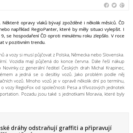
. Některé opravy vlaků bývají zpožděné i několik měsíců. ČD
ebo například RegioPanter, které by měly situaci vylepšit. I
19, se hospodaření ČD oproti minulému roku zlepšilo. V roce
t v pozitivním trendu.
nů a vozy si musí půjčovat z Polska, Německa nebo Slovenska.
írní. Vozidla mají půjčená do konce června. Dále řeší nákup
o Novinky.cz generální ředitel Českých drah Michal Krapinec,
émem a jedná se o desítky vozů. Jako problém podle něj
uračních vozů. Mnoho vozů je v opravě několik dní po termínu,
 o vozy RegioFox od společnosti Pesa a třívozových jednotek
ortation. Pozadu jsou také s jednotkami Moravia, které byly
ské dráhy odstraňují graffiti a připravují