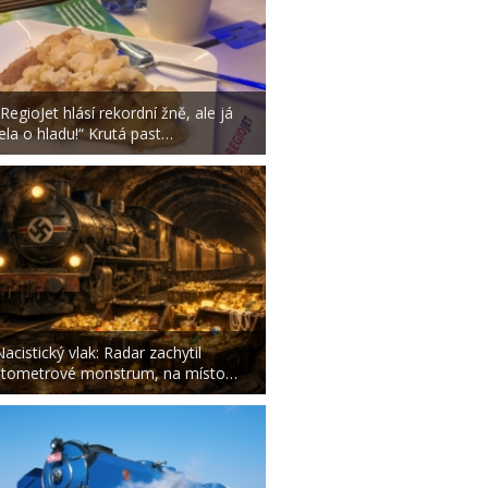
„RegioJet hlásí rekordní žně, ale já
jela o hladu!“ Krutá past…
Nacistický vlak: Radar zachytil
stometrové monstrum, na místo…