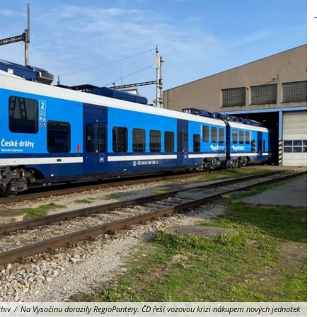
hiv
/
Na Vysočinu dorazily RegioPantery. ČD řeší vozovou krizi nákupem nových jednotek