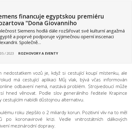
emens financuje egyptskou premiéru
zartova "Dona Giovanniho
lečnost Siemens hodlá dále rozšiřovat své kulturní angažmá
gyptě a poprvé podporuje výjimečnou operní inscenaci
lexandrii. Společně…
 05 / 2023
ROZHOVORY A EVENTY
edostatkem vozů je, když si cestující koupí místenku, ale
kud má cestující aplikaci Můj vlak, bývá včas informován
 online odbavení nemá, nastává problém. Strojvedoucí může
í hned věnovat. Podle slov generálního ředitele Krapince
 cestujícím nabídli důstojnou alternativu.
ému roku zlepšilo o 2 miliardy korun. Pozitivní vliv na to měl
ů po koronavirové krizi. Vedle vnitrostátních dálkových
živení mezinárodní dopravy.