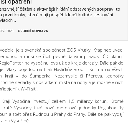
lší opatření
enzivnější čištění a aktivnější hlídání odstavených souprav, to
u první kroky, které mají přispět k lepší kultuře cestování
vlacích…
 05 / 2023
OSOBNÍ DOPRAVA
ozidla, je slovenská společnost ŽOS Vrútky. Krapinec uvedl
 nemohou a musí se řídit pevně danými pravidly. ČD plánují
RegioPanter na Vysočinu, dva už do kraje dorazily. Dále pak do
. Vlaky pojedou na trati Havlíčkův Brod – Kolín a na všech
ém kraji – do Šumperka, Nezamyslic či Přerova. Jednotky
ohodlné sedačky s dostatkem místa na nohy a je možné v nich
pojení k Wi-Fi síti.
raji Vysočina investují celkem 1,5 miliardy korun. Kromě
 tratě Vysočiny také nové motorové jednotky RegioFox. Ty
roun a zpět přes Rudnou u Prahy do Prahy. Dále se pak vydají
 a na Vysočině.