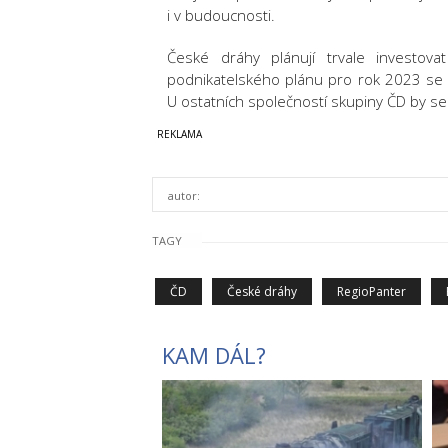
i v budoucnosti.
České dráhy plánují trvale investova
podnikatelského plánu pro rok 2023 se
U ostatních společností skupiny ČD by se
autor:
TAGY
ČD
České dráhy
RegioPanter
KAM DÁL?