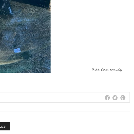
Policie České republiky
tice