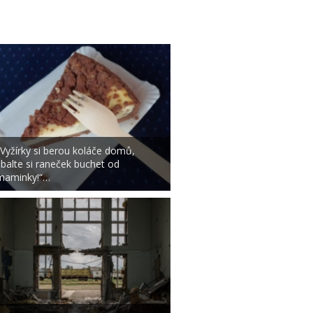
„Vyžírky si berou koláče domů,
sbalte si raneček buchet od
maminky!“…