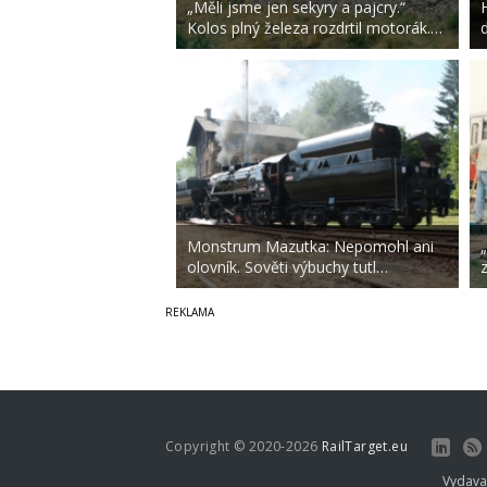
„Měli jsme jen sekyry a pajcry.“
Kolos plný železa rozdrtil motorák.…
Monstrum Mazutka: Nepomohl ani
„
olovník. Sověti výbuchy tutl…
Copyright © 2020-2026
RailTarget.eu
Vydava