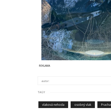
autor:
TAGY
vlaková nehoda
osobný vlak
Pracha