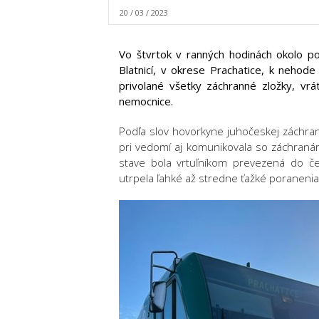
20 / 03 / 2023
Vo štvrtok v ranných hodinách okolo po
Blatnicí, v okrese Prachatice, k neh
privolané všetky záchranné zložky, vrá
nemocnice.
Podľa slov hovorkyne juhočeskej záchran
pri vedomí aj komunikovala so záchranárm
stave bola vrtuľníkom prevezená do č
utrpela ľahké až stredne ťažké poranenia