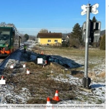
publiky
/
Na vlakovej trati v okrese Prachatice sa zrazilo osobné auto s osobným vlakom