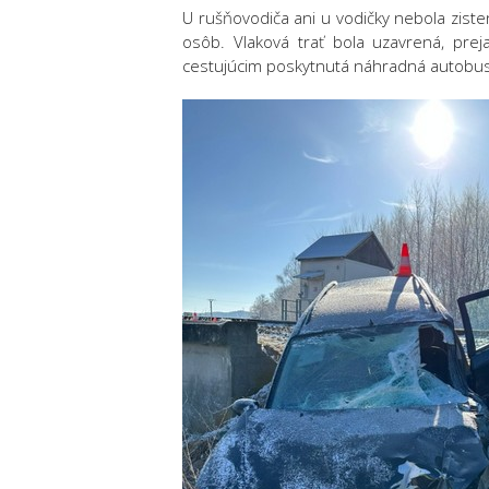
U rušňovodiča ani u vodičky nebola zist
osôb. Vlaková trať bola uzavrená, prej
cestujúcim poskytnutá náhradná autobu