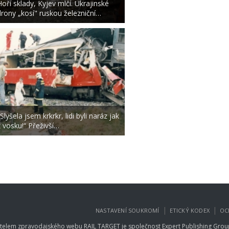
Hoří sklady, Kyjev mlčí. Ukrajinské
drony „kosí" ruskou železniční…
Slyšela jsem krkrkr, lidi byli naráz jak
z vosku!“ Přeživší…
|
|
NASTAVENÍ SOUKROMÍ
ETICKÝ KODEX
OC
telem zpravodajského webu RAIL TARGET je společnost
Expert Publishing Group