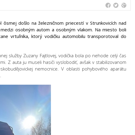
l ôsmej došlo na železničnom priecestí v Strunkovicích nad
ode medzi osobným autom a osobným vlakom. Na miesto boli
tane vrtuľníka, ktorý vodičku automobilu transporotoval do
nej služby Zuzany Fajtlovej, vodička bola po nehode celý čas
i. Z auta ju museli hasiči vyslobodiť, avšak v stabilizovanom
eskobudějovickej nemocnice. V oblasti pohybového aparátu
.