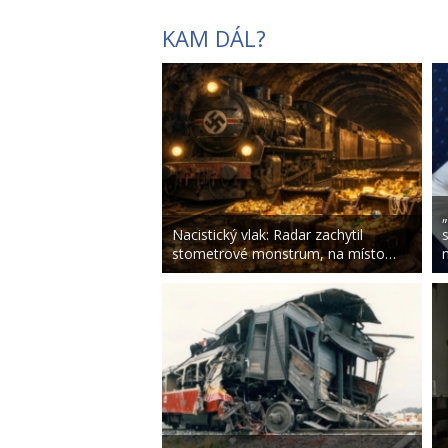
KAM DÁL?
Nacistický vlak: Radar zachytil
stometrové monstrum, na místo…