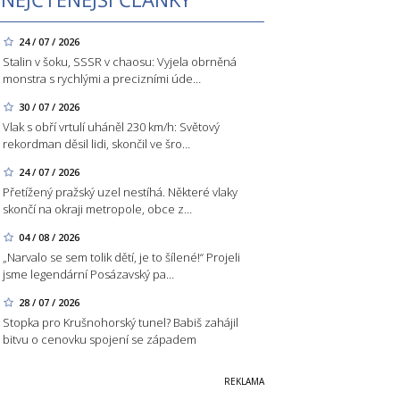
24 / 07 / 2026
Stalin v šoku, SSSR v chaosu: Vyjela obrněná
monstra s rychlými a precizními úde…
30 / 07 / 2026
Vlak s obří vrtulí uháněl 230 km/h: Světový
rekordman děsil lidi, skončil ve šro…
24 / 07 / 2026
Přetížený pražský uzel nestíhá. Některé vlaky
skončí na okraji metropole, obce z…
04 / 08 / 2026
„Narvalo se sem tolik dětí, je to šílené!“ Projeli
jsme legendární Posázavský pa…
28 / 07 / 2026
Stopka pro Krušnohorský tunel? Babiš zahájil
bitvu o cenovku spojení se západem