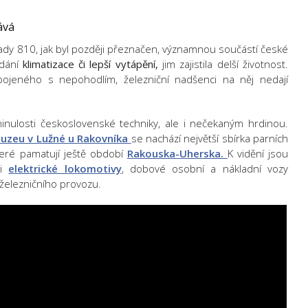
tává
ady 810, jak byl později přeznačen, významnou součástí české
idání
klimatizace či lepší vytápění,
jim zajistila delší životnost.
pojeného s nepohodlím, železniční nadšenci na něj nedají
nulosti československé techniky, ale i nečekaným hrdinou.
uzeu v Lužné u Rakovníka
se nachází největší sbírka parních
eré pamatují ještě období
Rakouska-Uherska.
K vidění jsou
či
elektrické lokomotivy
, dobové osobní a nákladní vozy
železničního provozu.