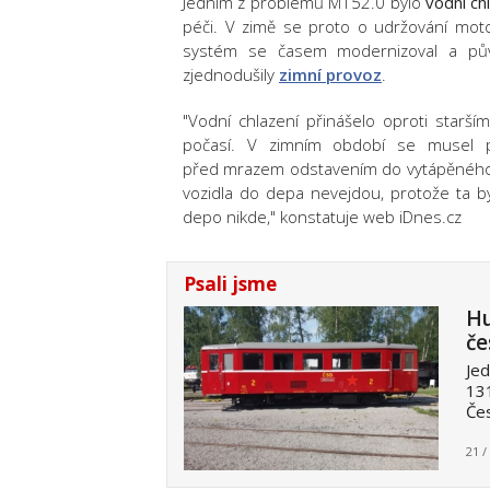
Jedním z problémů M152.0 bylo
vodní ch
péči. V zimě se proto o udržování motorů
systém se časem modernizoval a původ
zjednodušily
zimní provoz
.
"Vodní chlazení přinášelo oproti starš
počasí. V zimním období se musel
před mrazem odstavením do vytápěné
vozidla do depa nevejdou, protože ta 
depo nikde," konstatuje web iDnes.cz
Psali jsme
Hu
če
Je
13
Čes
21 /