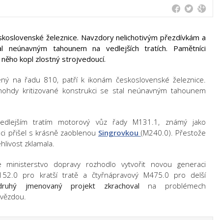
koslovenské železnice. Navzdory nelichotivým přezdívkám a
al neúnavným tahounem na vedlejších tratích. Pamětníci
 něho kopl zlostný strojvedoucí.
ný na řadu 810, patří k ikonám československé železnice.
nohdy kritizované konstrukci se stal neúnavným tahounem
edlejším tratím motorový vůz řady M131.1, známý jako
aci přišel s krásně zaoblenou
Singrovkou
(M240.0). Přestože
hlivost zklamala.
 ministerstvo dopravy rozhodlo vytvořit novou generaci
2.0 pro kratší tratě a čtyřnápravový M475.0 pro delší
druhý jmenovaný projekt zkrachoval
na problémech
hvězdou.