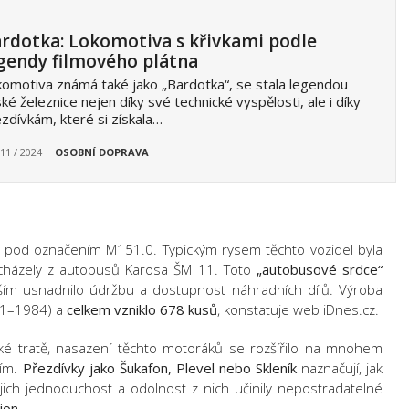
rdotka: Lokomotiva s křivkami podle
gendy filmového plátna
omotiva známá také jako „Bardotka“, se stala legendou
ké železnice nejen díky své technické vyspělosti, ale i díky
zdívkám, které si získala…
 11 / 2024
OSOBNÍ DOPRAVA
3 pod označením M151.0. Typickým rysem těchto vozidel byla
cházely z autobusů Karosa ŠM 11. Toto
„autobusové srdce“
ším usnadnilo údržbu a dostupnost náhradních dílů. Výroba
81–1984) a
celkem vzniklo 678 kusů
, konstatuje web iDnes.cz.
ké tratě, nasazení těchto motoráků se rozšířilo na mnohem
ním.
Přezdívky jako Šukafon, Plevel nebo Skleník
naznačují, jak
jejich jednoduchost a odolnost z nich učinily nepostradatelné
ion.