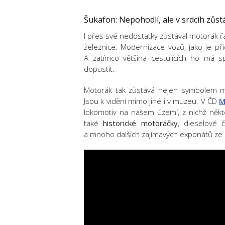
Šukafon: Nepohodlí, ale v srdcíh zůs
I přes své nedostatky zůstával motorák ř
železnice. Modernizace vozů, jako je př
A zatímco většina cestujících ho má s
dopustit.
Motorák tak zůstává nejen symbolem mi
Jsou k vidění mimo jiné i v muzeu. V ČD
M
lokomotiv na našem území, z nichž někt
také
historické motoráčky
, dieselové 
a mnoho dalších zajímavých exponátů ze 