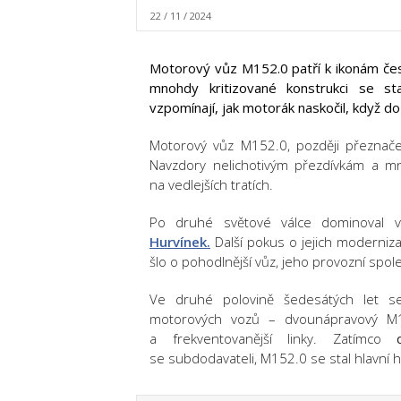
22 / 11 / 2024
Motorový vůz M152.0 patří k ikonám čes
mnohdy kritizované konstrukci se st
vzpomínají, jak motorák naskočil, když do
Motorový vůz M152.0, později přeznače
Navzdory nelichotivým přezdívkám a m
na vedlejších tratích.
Po druhé světové válce dominoval v
Hurvínek.
Další pokus o jejich moderniz
šlo o pohodlnější vůz, jeho provozní spole
Ve druhé polovině šedesátých let se
motorových vozů – dvounápravový M15
a frekventovanější linky. Zatímco
se subdodavateli, M152.0 se stal hlavní 