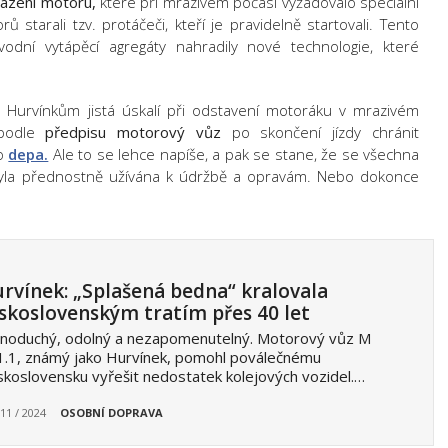
lazení motoru,
které při mrazivém počasí vyžadovalo speciální
 starali tzv. protáčeči, kteří je pravidelně startovali. Tento
ní vytápěcí agregáty nahradily nové technologie, které
ím Hurvínkům jistá úskalí při odstavení motoráku v mrazivém
 podle
předpisu motorový vůz
po skončení jízdy chránit
ho
depa.
Ale to se lehce napíše, a pak se stane, že se všechna
byla přednostně užívána k údržbě a opravám. Nebo dokonce
rvínek: „Splašená bedna“ kralovala
skoslovenským tratím přes 40 let
dnoduchý, odolný a nezapomenutelný. Motorový vůz M
1.1, známý jako Hurvínek, pomohl poválečnému
koslovensku vyřešit nedostatek kolejových vozidel.…
 11 / 2024
OSOBNÍ DOPRAVA