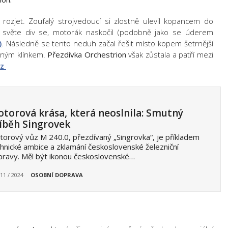
ozjet. Zoufalý strojvedoucí si zlostně ulevil kopancem do
 světe div se, motorák naskočil (podobně jako se úderem
)
. Následně se tento neduh začal řešit místo kopem šetrnější
ěným klínkem.
Přezdívka Orchestrion
však zůstala a patří mezi
cz
torová krása, která neoslnila: Smutný
íběh Singrovek
orový vůz M 240.0, přezdívaný „Singrovka“, je příkladem
hnické ambice a zklamání československé železniční
ravy. Měl být ikonou československé…
 11 / 2024
OSOBNÍ DOPRAVA