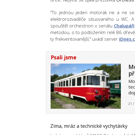
"To jednou jeden motorák ne a ne se r
elektrorozvaděče situovaného u WC. A
spouštěl orchestrion v seriálu
Chalupáři
metodou, o to podložením relé B6 dřev
ty frekventovanější," uvádí server
iDnes.
Psali jsme
Mo
př
Mot
tec
dop
21 /
Zima, mráz a technické vychytávky