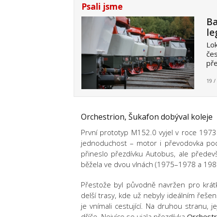
Psali jsme
Ba
le
Lok
čes
pře
19 /
Orchestrion, Šukafon dobýval koleje
První prototyp M152.0 vyjel v roce 197
jednoduchost – motor i převodovka po
přineslo přezdívku Autobus, ale předev
běžela ve dvou vlnách (1975–1978 a 19
Přestože byl původně navržen pro krát
delší trasy, kde už nebyly ideálním řeše
je vnímali cestující. Na druhou stranu, 
dříče. Nejvíce se ujala přezdívka
Orchestr