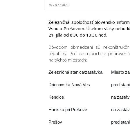
18 / 07 / 2023
Železničná spoločnosť Slovensko inform
Vsou a Prešovom. Úsekom vlaky nebudú p
21. júla od 8:30 do 13:30 hod.
Dôvodom obmedzení sú rekonštrukčné 
republiky. Pre cestujúcich je priprav
na týchto miestach:
Železničná stanica/zastávka
Miesto z
Drienovská Nová Ves
pred stan
Kendice
na zastá
Haniska pri Prešove
na zastáv
Prešov
pred sta