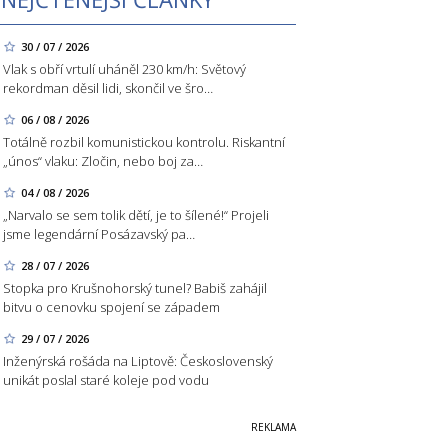
30 / 07 / 2026
Vlak s obří vrtulí uháněl 230 km/h: Světový
rekordman děsil lidi, skončil ve šro…
06 / 08 / 2026
Totálně rozbil komunistickou kontrolu. Riskantní
„únos“ vlaku: Zločin, nebo boj za…
04 / 08 / 2026
„Narvalo se sem tolik dětí, je to šílené!“ Projeli
jsme legendární Posázavský pa…
28 / 07 / 2026
Stopka pro Krušnohorský tunel? Babiš zahájil
bitvu o cenovku spojení se západem
29 / 07 / 2026
Inženýrská rošáda na Liptově: Československý
unikát poslal staré koleje pod vodu