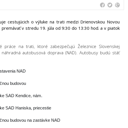
uje cestujúcich o výluke na trati medzi Drienovskou Novou
remávať v stredu 19. júla od 9:30 do 13:30 hod. a v piatok
práce na trati, ktoré zabezpečujú Železnice Slovenskej
ená náhradná autobusová doprava (NAD). Autobusy budú stáť
astavenia NAD
ičnou budovou
vke SAD Kendice, nám.
ke SAD Haniska, priecestie
ničnou budovou na zastávke NAD