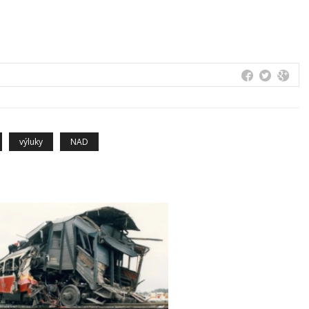
výluky
NAD