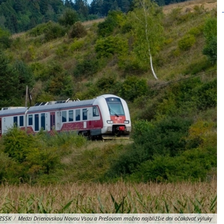
ZSSK
/
Medzi Drienovskou Novou Vsou a Prešovom možno najbližšie dni očakávať výluky