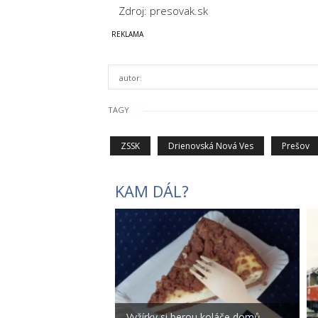
Zdroj: presovak.sk
autor:
TAGY
ZSSK
Drienovská Nová Ves
Prešov
KAM DÁL?
„Vyžírky si berou koláče domů,