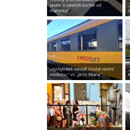
sbalte si raneček buchet od
maminky!“…
„Vychytrálek narazil! Dostal vlastní
medicínu,“ vs. „Je to šikana.“…