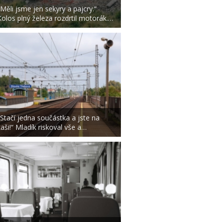
„Měli jsme jen sekyry a pajcry.“
Kolos plný železa rozdrtil motorák.…
„Stačí jedna součástka a jste na
kaši!“ Mladík riskoval vše a…