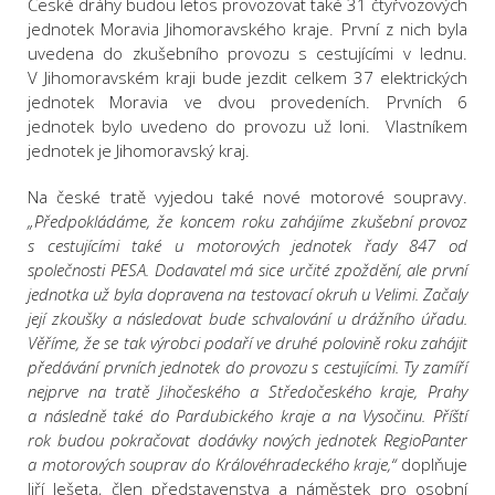
České dráhy budou letos provozovat také 31 čtyřvozových
jednotek Moravia Jihomoravského kraje. První z nich byla
uvedena do zkušebního provozu s cestujícími v lednu.
V Jihomoravském kraji bude jezdit celkem 37 elektrických
jednotek Moravia ve dvou provedeních. Prvních 6
jednotek bylo uvedeno do provozu už loni. Vlastníkem
jednotek je Jihomoravský kraj.
Na české tratě vyjedou také nové motorové soupravy.
„Předpokládáme, že koncem roku zahájíme zkušební provoz
s cestujícími také u motorových jednotek řady 847 od
společnosti PESA. Dodavatel má sice určité zpoždění, ale první
jednotka už byla dopravena na testovací okruh u Velimi. Začaly
její zkoušky a následovat bude schvalování u drážního úřadu.
Věříme, že se tak výrobci podaří ve druhé polovině roku zahájit
předávání prvních jednotek do provozu s cestujícími. Ty zamíří
nejprve na tratě Jihočeského a Středočeského kraje, Prahy
a následně také do Pardubického kraje a na Vysočinu. Příští
rok budou pokračovat dodávky nových jednotek RegioPanter
a motorových souprav do Královéhradeckého kraje,“
doplňuje
Jiří Ješeta, člen představenstva a náměstek pro osobní