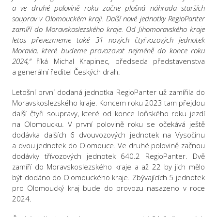
a ve druhé polovině roku začne plošná náhrada starších
souprav v Olomouckém kraji. Další nové jednotky RegioPanter
zamíří do Moravskoslezského kraje. Od Jihomoravského kraje
letos převezmeme také 31 nových čtyřvozových jednotek
Moravia, které budeme provozovat nejméně do konce roku
2024,“
říká Michal Krapinec, předseda představenstva
a generální ředitel Českých drah.
Letošní první dodaná jednotka RegioPanter už zamířila do
Moravskoslezského kraje. Koncem roku 2023 tam přejdou
další čtyři soupravy, které od konce loňského roku jezdí
na Olomoucku. V první polovině roku se očekává ještě
dodávka dalších 6 dvouvozových jednotek na Vysočinu
a dvou jednotek do Olomouce. Ve druhé polovině začnou
dodávky třívozových jednotek 640.2 RegioPanter. Dvě
zamíří do Moravskoslezského kraje a až 22 by jich mělo
být dodáno do Olomouckého kraje. Zbývajících 5 jednotek
pro Olomoucký kraj bude do provozu nasazeno v roce
2024.