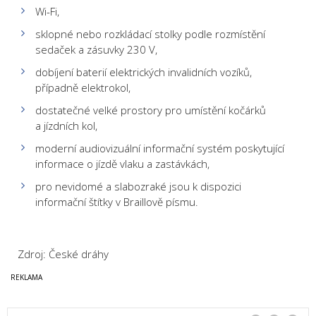
Wi-Fi,
sklopné nebo rozkládací stolky podle rozmístění
sedaček a zásuvky 230 V,
dobíjení baterií elektrických invalidních vozíků,
případně elektrokol,
dostatečné velké prostory pro umístění kočárků
a jízdních kol,
moderní audiovizuální informační systém poskytující
informace o jízdě vlaku a zastávkách,
pro nevidomé a slabozraké jsou k dispozici
informační štítky v Braillově písmu.
Zdroj: České dráhy