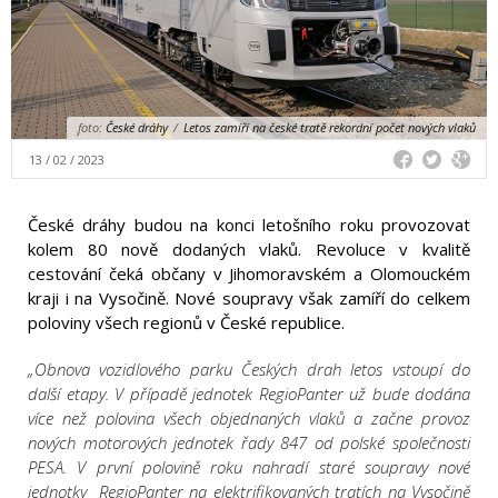
foto:
České dráhy
/
Letos zamíří na české tratě rekordní počet nových vlaků
13 / 02 / 2023
České dráhy budou na konci letošního roku provozovat
kolem 80 nově dodaných vlaků. Revoluce v kvalitě
cestování čeká občany v Jihomoravském a Olomouckém
kraji i na Vysočině. Nové soupravy však zamíří do celkem
poloviny všech regionů v České republice.
„Obnova vozidlového parku Českých drah letos vstoupí do
další etapy. V případě jednotek RegioPanter už bude dodána
více než polovina všech objednaných vlaků a začne provoz
nových motorových jednotek řady 847 od polské společnosti
PESA. V první polovině roku nahradí staré soupravy nové
jednotky RegioPanter na elektrifikovaných tratích na Vysočině