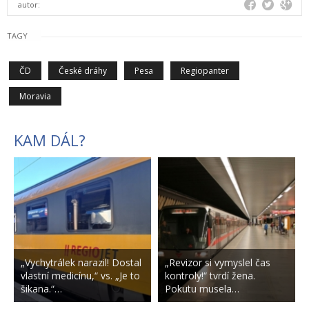
autor:
TAGY
ČD
České dráhy
Pesa
Regiopanter
Moravia
KAM DÁL?
„Vychytrálek narazil! Dostal
„Revizor si vymyslel čas
vlastní medicínu,“ vs. „Je to
kontroly!“ tvrdí žena.
šikana.“…
Pokutu musela…