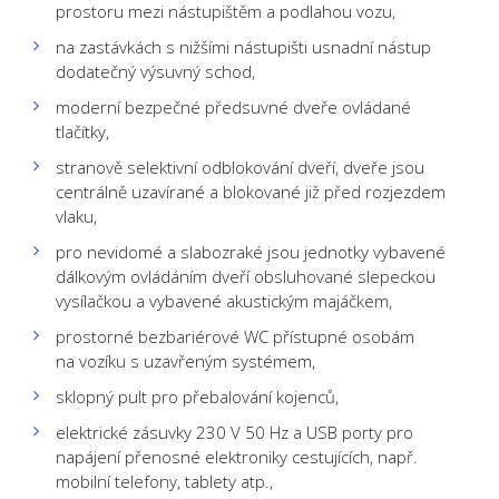
prostoru mezi nástupištěm a podlahou vozu,
na zastávkách s nižšími nástupišti usnadní nástup
dodatečný výsuvný schod,
moderní bezpečné předsuvné dveře ovládané
tlačítky,
stranově selektivní odblokování dveří, dveře jsou
centrálně uzavírané a blokované již před rozjezdem
vlaku,
pro nevidomé a slabozraké jsou jednotky vybavené
dálkovým ovládáním dveří obsluhované slepeckou
vysílačkou a vybavené akustickým majáčkem,
prostorné bezbariérové WC přístupné osobám
na vozíku s uzavřeným systémem,
sklopný pult pro přebalování kojenců,
elektrické zásuvky 230 V 50 Hz a USB porty pro
napájení přenosné elektroniky cestujících, např.
mobilní telefony, tablety atp.,