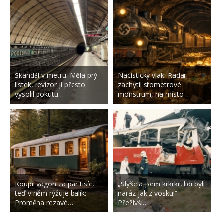
Skandál v metru: Měla prý
Nacistický vlak: Radar
lístek, revizor jí přesto
zachytil stometrové
vysolil pokutu…
monstrum, na místo…
Koupil vagon za pár tisíc,
„Slyšela jsem krkrkr, lidi byli
teď v něm rýžuje balík:
naráz jak z vosku!“
Proměna rezavé…
Přeživší…