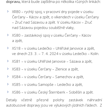
dopravu,
která bude zajištěna po několika různých linkách:
XR80 – rychlý spoj, v pracovní dny pojede v úseku
Čerčany – Kácov a zpět, o víkendech v úseku Čerčany
– Zruč nad Sázavou a zpět. V úseku Kácov – Zruč
nad Sázavou pojedou souběžně vlaky,
XS80 – zastávkový spoj v úseku Čerčany – Kácov
a zpět,
XS18 – v úseku Ledečko – Uhlířské Janovice a zpět,
ve dnech 23. 3. – 7. 4. 2024 v úseku Ledečko – Kolín.
XS81 – v úseku Uhlířské Janovice – Sázava a zpět,
XS83 – v úseku Čerčany – Zlenice a zpět,
XS84 – v úseku Čerčany – Samechov a zpět,
XS85 – v úseku Samopše – Ledečko a zpět,
XS86 – v úseku Český Šternberk – Soběšín a zpět.
Detaily včetně přesné polohy zastávek náhradní
autobusové dopravy jsou ve výlukových jízdních řádech. Z