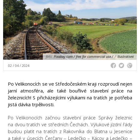
foto:
Pixabay.com / free for commercial use /
/
Ilustrativní
02 / 04 / 2024
Po Velikonocích se ve Středočeském kraji rozproudí nejen
jarní atmosféra, ale také bouřlivé stavební práce na
železnicích! S přicházejícími výlukami na tratích je potřeba
jistá dávka trpělivosti.
Po Velikonocích začnou stavební práce Správy železnic
na dvou tratích ve středních Čechách. Výlukové jízdní řády
budou platit na tratích z Rakovníka do Blatna u Jesenice
a také v úsecích Čerčany – Ledečko – Kácov a Ledečko –