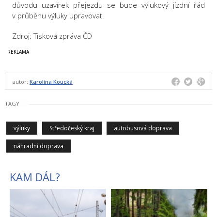
důvodu uzavírek přejezdu se bude výlukový jízdní řád
v průběhu výluky upravovat.
Zdroj: Tisková zpráva ČD
autor:
Karolína Koucká
TAGY
výluky
Středočeský kraj
autobusová doprava
náhradní doprava
KAM DÁL?