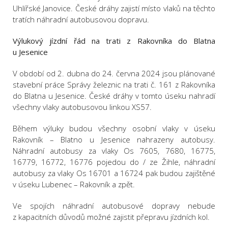
Uhlířské Janovice. České dráhy zajistí místo vlaků na těchto
tratích náhradní autobusovou dopravu.
Výlukový jízdní řád na trati z Rakovníka do Blatna
u Jesenice
V období od 2. dubna do 24. června 2024 jsou plánované
stavební práce Správy železnic na trati č. 161 z Rakovníka
do Blatna u Jesenice. České dráhy v tomto úseku nahradí
všechny vlaky autobusovou linkou XS57.
Během výluky budou všechny osobní vlaky v úseku
Rakovník – Blatno u Jesenice nahrazeny autobusy.
Náhradní autobusy za vlaky Os 7605, 7680, 16775,
16779, 16772, 16776 pojedou do / ze Žihle, náhradní
autobusy za vlaky Os 16701 a 16724 pak budou zajištěné
v úseku Lubenec – Rakovník a zpět.
Ve spojích náhradní autobusové dopravy nebude
z kapacitních důvodů možné zajistit přepravu jízdních kol.