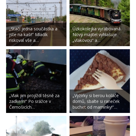
„Stačí jedna součástka a
Úzkokolejka vyrabovaná.
jste na kaši!“ Mladík
Nový majitel vyhlašuje
riskoval vše a…
„vlakovou“ a…
„Vlak jim projíždí těsně za
„Vyžírky si berou koláče
zadkem!“ Po srážce v
domů, sbalte si raneček
Černošicích…
buchet od maminky!“…