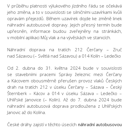
V průběhu platnosti výlukového jízdního řádu se očekává
jeho změna, a to v souvislosti se silničními uzavírkami kvůli
opravám přejezdů. Během uzavírek dojde ke změně linek
náhradní autobusové dopravy. Jejich přesný termín bude
upřesněn, informace budou zveřejněny na stránkách,
v mobilní aplikaci Můj vlak a na vývěskách ve stanicích.
Náhradní doprava na tratích 212 Čerčany – Zruč
nad Sázavou (– Světlá nad Sázavou) a 014 Kolín – Ledečko
Od 2. dubna do 31. května 2024 bude v souvislosti
se stavebními pracemi Správy železnic mezi Čerčany
a Kácovem obousměrně přerušen provoz vlaků Českých
drah na tratích 212 v úseku Čerčany – Sázava – Český
Šternberk – Kácov a 014 v úseku Sázava – Ledečko –
Uhlířské Janovice (– Kolín). Až do 7. dubna 2024 bude
náhradní autobusová doprava prodloužena z Uhlířských
Janovic až do Kolína.
České dráhy zajistí v těchto úsecích
náhradní autobusovou