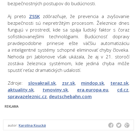
bezpečnostných postupov do budúcnosti.
Aj preto
ZSSK
zdôrazňuje, že prevencia a zvyšovanie
bezpečnosti sú nepretržitým procesom. Železnice dnes
fungujú v prostredí, kde sa spája ľudský faktor s čoraz
sofistikovanejšími technológiami. Budúcnosť dopravy
pravdepodobne prinesie ešte väčšiu automatizáciu
a inteligentné systémy schopné eliminovať chyby človeka.
Nehoda pri Jablonove však ukázala, že aj v 21. storočí
zostáva železnica systémom, kde jediná chyba môže
spustiť reťaz dramatických udalostí.
Zdroje:
slovakrail.sk
,
zsr.sk
,
mindop.sk
,
teraz.sk
,
aktuality.sk
,
tvnoviny.sk
,
era.europa.eu
,
cd.cz
,
spravazeleznic.cz
,
deutschebahn.com
autor:
Karolína Koucká