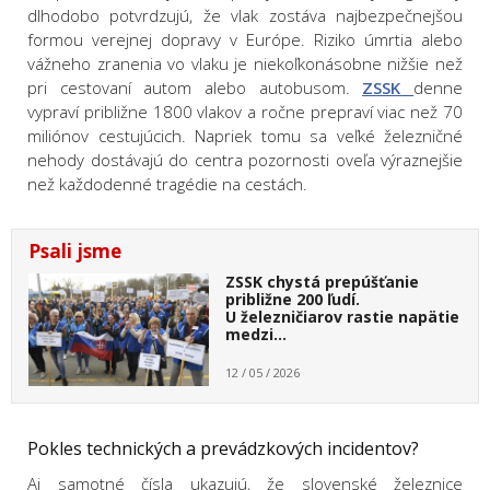
dlhodobo potvrdzujú, že vlak zostáva najbezpečnejšou
formou verejnej dopravy v Európe. Riziko úmrtia alebo
vážneho zranenia vo vlaku je niekoľkonásobne nižšie než
pri cestovaní autom alebo autobusom.
ZSSK
denne
vypraví približne 1800 vlakov a ročne prepraví viac než 70
miliónov cestujúcich. Napriek tomu sa veľké železničné
nehody dostávajú do centra pozornosti oveľa výraznejšie
než každodenné tragédie na cestách.
Psali jsme
ZSSK chystá prepúšťanie
približne 200 ľudí.
U železničiarov rastie napätie
medzi…
12 / 05 / 2026
Pokles technických a prevádzkových incidentov?
Aj samotné čísla ukazujú, že slovenské železnice