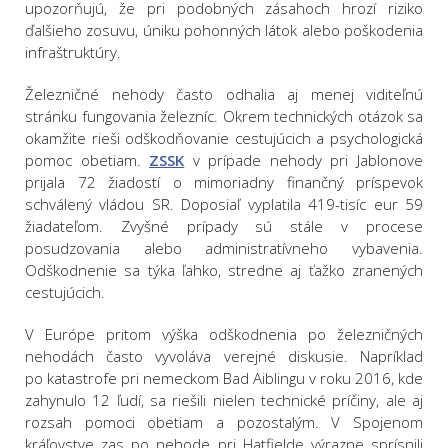
upozorňujú, že pri podobných zásahoch hrozí riziko
ďalšieho zosuvu, úniku pohonných látok alebo poškodenia
infraštruktúry.
Železničné nehody často odhalia aj menej viditeľnú
stránku fungovania železníc. Okrem technických otázok sa
okamžite rieši odškodňovanie cestujúcich a psychologická
pomoc obetiam.
ZSSK
v prípade nehody pri Jablonove
prijala 72 žiadostí o mimoriadny finančný príspevok
schválený vládou SR. Doposiaľ vyplatila 419-tisíc eur 59
žiadateľom. Zvyšné prípady sú stále v procese
posudzovania alebo administratívneho vybavenia.
Odškodnenie sa týka ľahko, stredne aj ťažko zranených
cestujúcich.
V Európe pritom výška odškodnenia po železničných
nehodách často vyvoláva verejné diskusie. Napríklad
po katastrofe pri nemeckom Bad Aiblingu v roku 2016, kde
zahynulo 12 ľudí, sa riešili nielen technické príčiny, ale aj
rozsah pomoci obetiam a pozostalým. V Spojenom
kráľovstve zas po nehode pri Hatfielde výrazne sprísnili