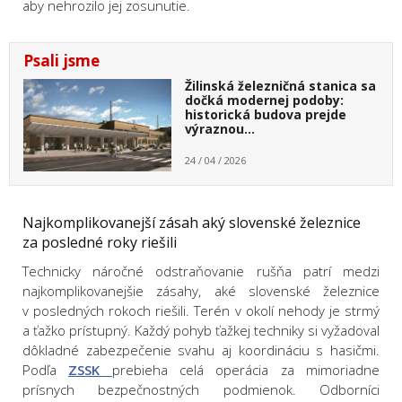
aby nehrozilo jej zosunutie.
Psali jsme
Žilinská železničná stanica sa
dočká modernej podoby:
historická budova prejde
výraznou…
24 / 04 / 2026
Najkomplikovanejší zásah aký slovenské železnice
za posledné roky riešili
Technicky náročné odstraňovanie rušňa patrí medzi
najkomplikovanejšie zásahy, aké slovenské železnice
v posledných rokoch riešili. Terén v okolí nehody je strmý
a ťažko prístupný. Každý pohyb ťažkej techniky si vyžadoval
dôkladné zabezpečenie svahu aj koordináciu s hasičmi.
Podľa
ZSSK
prebieha celá operácia za mimoriadne
prísnych bezpečnostných podmienok. Odborníci