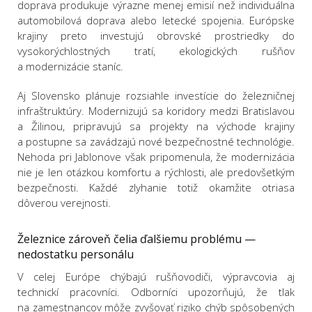
doprava produkuje výrazne menej emisií než individuálna
automobilová doprava alebo letecké spojenia. Európske
krajiny preto investujú obrovské prostriedky do
vysokorýchlostných tratí, ekologických rušňov
a modernizácie staníc.
Aj Slovensko plánuje rozsiahle investície do železničnej
infraštruktúry. Modernizujú sa koridory medzi Bratislavou
a Žilinou, pripravujú sa projekty na východe krajiny
a postupne sa zavádzajú nové bezpečnostné technológie.
Nehoda pri Jablonove však pripomenula, že modernizácia
nie je len otázkou komfortu a rýchlosti, ale predovšetkým
bezpečnosti. Každé zlyhanie totiž okamžite otriasa
dôverou verejnosti.
Železnice zároveň čelia ďalšiemu problému —
nedostatku personálu
V celej Európe chýbajú rušňovodiči, výpravcovia aj
technickí pracovníci. Odborníci upozorňujú, že tlak
na zamestnancov môže zvyšovať riziko chýb spôsobených