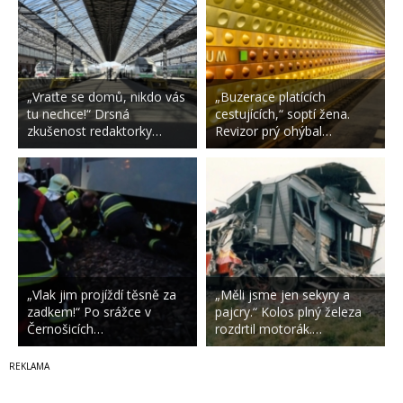
„Vraťte se domů, nikdo vás
„Buzerace platících
tu nechce!“ Drsná
cestujících,“ soptí žena.
zkušenost redaktorky…
Revizor prý ohýbal…
„Vlak jim projíždí těsně za
„Měli jsme jen sekyry a
zadkem!“ Po srážce v
pajcry.“ Kolos plný železa
Černošicích…
rozdrtil motorák.…