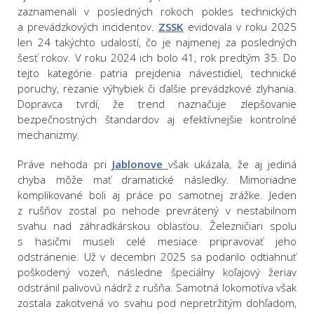
zaznamenali v posledných rokoch pokles technických
a prevádzkových incidentov.
ZSSK
evidovala v roku 2025
len 24 takýchto udalostí, čo je najmenej za posledných
šesť rokov. V roku 2024 ich bolo 41, rok predtým 35. Do
tejto kategórie patria prejdenia návestidiel, technické
poruchy, rezanie výhybiek či ďalšie prevádzkové zlyhania.
Dopravca tvrdí, že trend naznačuje zlepšovanie
bezpečnostných štandardov aj efektívnejšie kontrolné
mechanizmy.
Práve nehoda pri
Jablonove
však ukázala, že aj jediná
chyba môže mať dramatické následky. Mimoriadne
komplikované boli aj práce po samotnej zrážke. Jeden
z rušňov zostal po nehode prevrátený v nestabilnom
svahu nad záhradkárskou oblasťou. Železničiari spolu
s hasičmi museli celé mesiace pripravovať jeho
odstránenie. Už v decembri 2025 sa podarilo odtiahnuť
poškodený vozeň, následne špeciálny koľajový žeriav
odstránil palivovú nádrž z rušňa. Samotná lokomotíva však
zostala zakotvená vo svahu pod nepretržitým dohľadom,