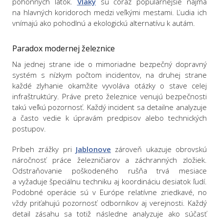
pohonných látok.
Vlaky
sú čoraz populárnejšie najmä
na hlavných koridoroch medzi veľkými mestami. Ľudia ich
vnímajú ako pohodlnú a ekologickú alternatívu k autám.
Paradox modernej železnice
Na jednej strane ide o mimoriadne bezpečný dopravný
systém s nízkym počtom incidentov, na druhej strane
každé zlyhanie okamžite vyvoláva otázky o stave celej
infraštruktúry. Práve preto železnice venujú bezpečnosti
takú veľkú pozornosť. Každý incident sa detailne analyzuje
a často vedie k úpravám predpisov alebo technických
postupov.
Príbeh zrážky pri
Jablonove
zároveň ukazuje obrovskú
náročnosť práce železničiarov a záchranných zložiek.
Odstraňovanie poškodeného rušňa trvá mesiace
a vyžaduje špeciálnu techniku aj koordináciu desiatok ľudí.
Podobné operácie sú v Európe relatívne zriedkavé, no
vždy priťahujú pozornosť odborníkov aj verejnosti. Každý
detail zásahu sa totiž následne analyzuje ako súčasť