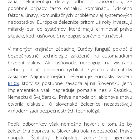
zatiaľ nekomentujú detaily, odborníci upozorňujú, že
podobné prípady často odhaľujú kombináciu ľudského
faktora, únavy, komunikačných problémov aj systémových
nedostatkov. Európske železnice pritom už roky investujú
miliardy eur do systémov, ktoré majú eliminovať práve
situácie, keď rušňovodič nereaguje správne na návesti.
V mnohých krajinách západnej Európy fungujú pokročilé
bezpečnostné technológie založené na automatickom
brzdení vlakov. Ak rušňovodič nereaguje na výstrahu
alebo prekročí povolenú rýchlosť, systém automaticky
zasiahne. Najmodernejším riešením je európsky systém
ETCS
, ktorý sa postupne zavádza aj na Slovensku. Jeho
implementácia však napreduje pomalšie než v Rakúsku,
Nemecku či Švajčiarsku. Práve nehoda pri Jablonove znovu
otvorila diskusiu, či slovenské železnice nezaostávajú
v modernizácii bezpečnostných technológií.
Podľa odborníkov však nemožno hovoriť o tom, že by
železničná doprava na Slovensku bola nebezpečná. Práve
naopak. Štatistiky Európskej železničnej agentúry