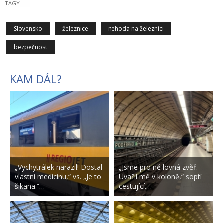
TAGY
Slovensko
železnice
nehoda na železnici
bezpečnost
KAM DÁL?
„Vychytrálek narazil! Dostal
„Jsme pro ně lovná zvěř.
vlastní medicínu,“ vs. „Je to
Uvařil mě v koloně,“ soptí
šikana.“…
cestující.…