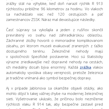
zrážky stál na výhybke, keď doň narazil rýchlik R 913
rýchlosťou približne 96 kilometrov za hodinu. Vo vlakoch
sa nachádzalo viac než 120 cestujúcich a päť
zamestnancov ZSSK. Náraz mal devastujúce následky.
Časť súpravy sa vykoľajila a jeden z rušňov skončil
prevrátený vo svahu nad záhradkárskou oblasťou.
Záchranné zložky hovorili o mimoriadne komplikovanom
zásahu, pri ktorom museli evakuovať zranených z ťažko
dostupného terénu. Železničné nehody majú
v spoločnosti špecifické postavenie. Hoci sú štatisticky
výrazne zriedkavejšie než dopravné nehody na cestách,
ich mediálny dosah býva enormný. Každá
zrážka
vlakov
automaticky vyvoláva obavy verejnosti, pretože železnica
je tradične vnímaná ako symbol bezpečnej dopravy.
Aj v prípade Jablonova sa okamžite objavili otázky, ako
mohlo dôjsť k takej vážnej chybe na modernej železničnej
sieti. Vyšetrovanie ukázalo, že príčinou bolo nezníženie
rýchlosti vlaku R 914 tak, aby bezpečne zastavil pred