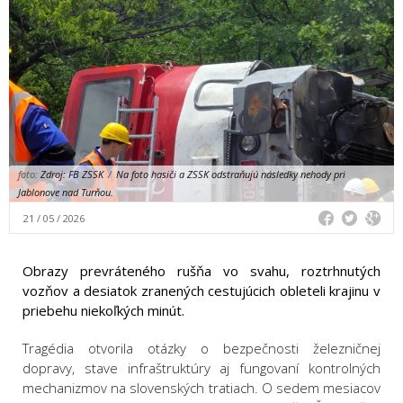
foto:
Zdroj: FB ZSSK
/
Na foto hasiči a ZSSK odstraňujú následky nehody pri
Jablonove nad Turňou.
21 / 05 / 2026
Obrazy prevráteného rušňa vo svahu, roztrhnutých
vozňov a desiatok zranených cestujúcich obleteli krajinu v
priebehu niekoľkých minút.
Tragédia otvorila otázky o bezpečnosti železničnej
dopravy, stave infraštruktúry aj fungovaní kontrolných
mechanizmov na slovenských tratiach. O sedem mesiacov