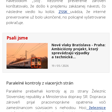
návestidlom „Stoj“. Rezortné preverenie zároveň
konštatovalo, že došlo k prejdeniu zakázanej návesti, čo
následne viedlo ku kolízii.
ZSSK
uvádza, že interné
preverovanie už bolo ukončené, no policajné vyšetrovanie
pokračuje.
Psali jsme
Nové vlaky Bratislava - Praha:
Ambiciózny projekt, ktorý
sprevádzajú výpadky
a technické…
19 / 05 / 2026
Paralelné kontroly z viacerých strán
Paralelne prebiehali kontroly aj zo strany Železníc
Slovenskej republiky a Ministerstva dopravy SR. Dopravca
zároveň prijal pracovnoprávne opatrenia voči
zamestnancom súvisiacim s nehodou. Hoci
železnice