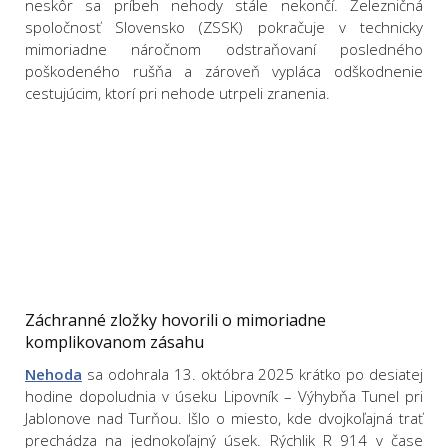
neskôr sa príbeh nehody stále nekončí. Železničná
spoločnosť Slovensko (ZSSK) pokračuje v technicky
mimoriadne náročnom odstraňovaní posledného
poškodeného rušňa a zároveň vypláca odškodnenie
cestujúcim, ktorí pri nehode utrpeli zranenia.
Záchranné zložky hovorili o mimoriadne
komplikovanom zásahu
Nehoda
sa odohrala 13. októbra 2025 krátko po desiatej
hodine dopoludnia v úseku Lipovník – Výhybňa Tunel pri
Jablonove nad Turňou. Išlo o miesto, kde dvojkoľajná trať
prechádza na jednokoľajný úsek. Rýchlik R 914 v čase