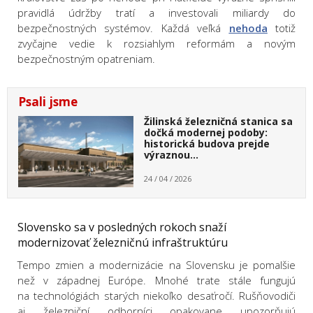
pravidlá údržby tratí a investovali miliardy do
bezpečnostných systémov. Každá veľká
nehoda
totiž
zvyčajne vedie k rozsiahlym reformám a novým
bezpečnostným opatreniam.
Psali jsme
Žilinská železničná stanica sa
dočká modernej podoby:
historická budova prejde
výraznou…
24 / 04 / 2026
Slovensko sa v posledných rokoch snaží
modernizovať železničnú infraštruktúru
Tempo zmien a modernizácie na Slovensku je pomalšie
než v západnej Európe. Mnohé trate stále fungujú
na technológiách starých niekoľko desaťročí. Rušňovodiči
aj železniční odborníci opakovane upozorňujú