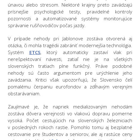
únavou alebo stresom. Niektoré krajiny preto zavádzajú
prísnejšie psychologické testy, pravidelné kontroly
pozornosti a automatizované systémy monitorujúce
správanie rušňovodičov počas jazdy.
V prípade nehody pri Jablonove zostáva otvorená aj
otázka, či mohla tragédii zabrániť modernejšia technológia.
Systém
ETCS
, ktorý automaticky zastaví vlak pri
nerešpektovaní návesti, zatiaľ nie je na všetkých
slovenských tratiach plne funkčný. Práve podobné
nehody sú často argumentom pre urýchlenie jeho
zavádzania. Kritici však upozorňujú, že Slovensko čelí
pomalému čerpaniu eurofondov a zdĺhavým verejným
obstarávaniam.
Zaujímavé je, že napriek medializovaným nehodám
zostáva dôvera verejnosti vo vlakovú dopravu pomerne
vysoká. Počet cestujúcich na slovenských železniciach
v posledných rokoch rastie. Pomohlo tomu aj bezplatné
cestovanie pre študentov a seniorov, ale aj rastúce ceny