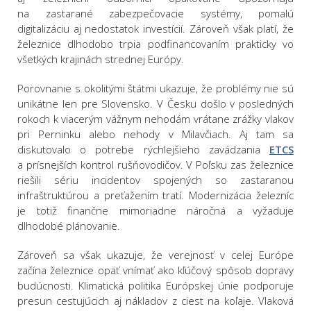
na zastarané zabezpečovacie systémy, pomalú
digitalizáciu aj nedostatok investícií. Zároveň však platí, že
železnice dlhodobo trpia podfinancovaním prakticky vo
všetkých krajinách strednej Európy.
Porovnanie s okolitými štátmi ukazuje, že problémy nie sú
unikátne len pre Slovensko. V Česku došlo v posledných
rokoch k viacerým vážnym nehodám vrátane zrážky vlakov
pri Perninku alebo nehody v Milavčiach. Aj tam sa
diskutovalo o potrebe rýchlejšieho zavádzania
ETCS
a prísnejších kontrol rušňovodičov. V Poľsku zas železnice
riešili sériu incidentov spojených so zastaranou
infraštruktúrou a preťažením tratí. Modernizácia železníc
je totiž finančne mimoriadne náročná a vyžaduje
dlhodobé plánovanie.
Zároveň sa však ukazuje, že verejnosť v celej Európe
začína železnice opäť vnímať ako kľúčový spôsob dopravy
budúcnosti. Klimatická politika Európskej únie podporuje
presun cestujúcich aj nákladov z ciest na koľaje. Vlaková