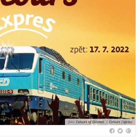
foto:
Colours of Ostrava
/
Colours Express