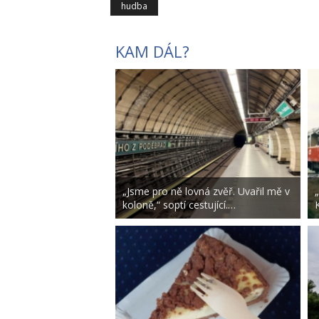
hudba
KAM DÁL?
„Jsme pro ně lovná zvěř. Uvařil mě v
koloně,“ soptí cestující.…