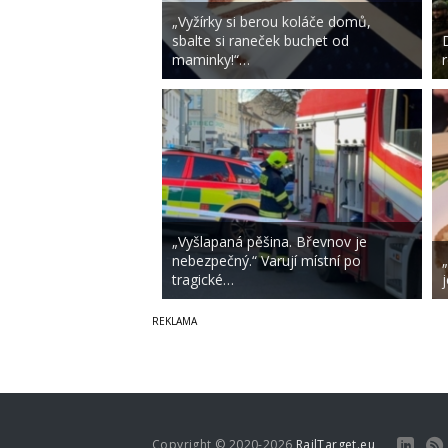
„Vyžírky si berou koláče domů,
sbalte si raneček buchet od
maminky!“…
r
„Vyšlapaná pěšina. Břevnov je
nebezpečný.“ Varují místní po
tragické…
Copyright © 2020-2026
RailTarget.eu