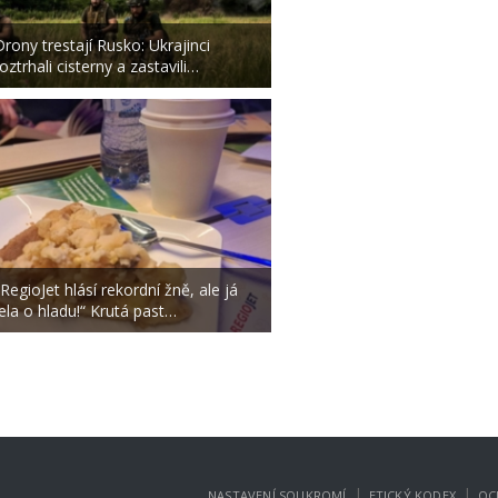
Drony trestají Rusko: Ukrajinci
oztrhali cisterny a zastavili…
„RegioJet hlásí rekordní žně, ale já
jela o hladu!“ Krutá past…
|
|
NASTAVENÍ SOUKROMÍ
ETICKÝ KODEX
OC