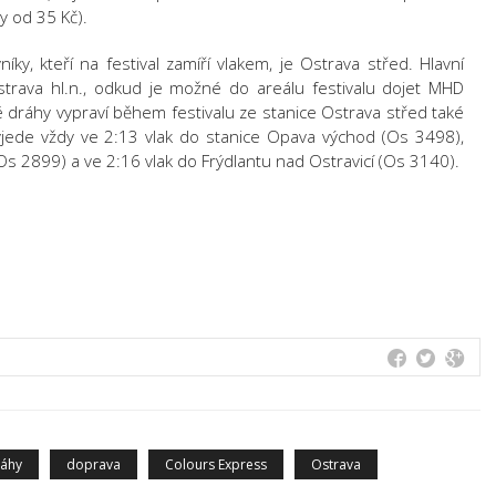
y od 35 Kč).
íky, kteří na festival zamíří vlakem, je Ostrava střed. Hlavní
Ostrava hl.n., odkud je možné do areálu festivalu dojet MHD
ké dráhy vypraví během festivalu ze stanice Ostrava střed také
vyjede vždy ve 2:13 vlak do stanice Opava východ (Os 3498),
Os 2899) a ve 2:16 vlak do Frýdlantu nad Ostravicí (Os 3140).
ráhy
doprava
Colours Express
Ostrava