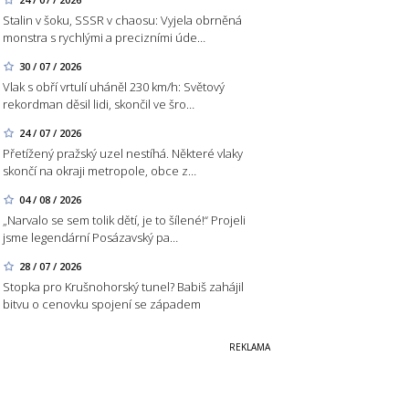
Stalin v šoku, SSSR v chaosu: Vyjela obrněná
monstra s rychlými a precizními úde…
30 / 07 / 2026
Vlak s obří vrtulí uháněl 230 km/h: Světový
rekordman děsil lidi, skončil ve šro…
24 / 07 / 2026
Přetížený pražský uzel nestíhá. Některé vlaky
skončí na okraji metropole, obce z…
04 / 08 / 2026
„Narvalo se sem tolik dětí, je to šílené!“ Projeli
jsme legendární Posázavský pa…
28 / 07 / 2026
Stopka pro Krušnohorský tunel? Babiš zahájil
bitvu o cenovku spojení se západem