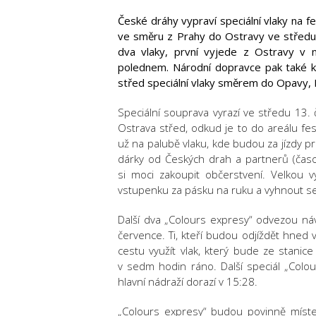
České dráhy vypraví speciální vlaky na f
ve směru z Prahy do Ostravy ve středu 
dva vlaky, první vyjede z Ostravy v 
polednem. Národní dopravce pak také k
střed speciální vlaky směrem do Opavy, N
Speciální souprava vyrazí ve středu 13. 
Ostrava střed, odkud je to do areálu fest
už na palubě vlaku, kde budou za jízdy p
dárky od Českých drah a partnerů (časo
si moci zakoupit občerstvení. Velkou v
vstupenku za pásku na ruku a vyhnout se 
Další dva „Colours expresy“ odvezou návš
července. Ti, kteří budou odjíždět hne
cestu využít vlak, který bude ze stanic
v sedm hodin ráno. Další speciál „Colo
hlavní nádraží dorazí v 15:28.
„Colours expresy“ budou povinně míst