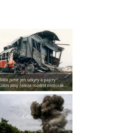
„Měli jsme jen sekyry a pajcry.“
Kolos plný železa rozdrtil motorák.…