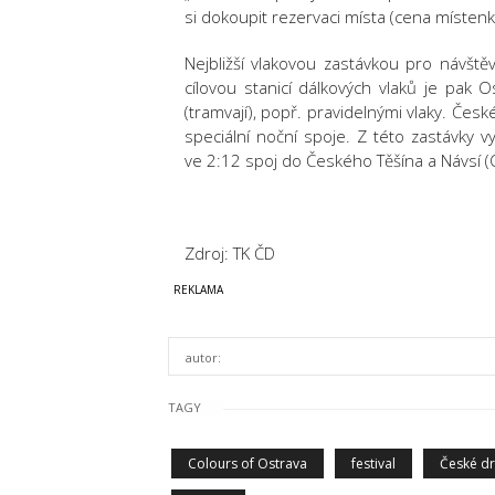
si dokoupit rezervaci místa (cena místenk
Nejbližší vlakovou zastávkou pro návštěvn
cílovou stanicí dálkových vlaků je pak 
(tramvají), popř. pravidelnými vlaky. Čes
speciální noční spoje. Z této zastávky 
ve 2:12 spoj do Českého Těšína a Návsí (
Zdroj: TK ČD
autor:
TAGY
Colours of Ostrava
festival
České d