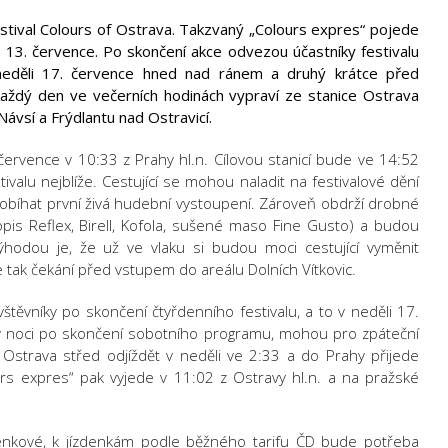
estival Colours of Ostrava. Takzvaný „Colours expres“ pojede
13. července. Po skončení akce odvezou účastníky festivalu
neděli 17. července hned nad ránem a druhý krátce před
aždý den ve večerních hodinách vypraví ze stanice Ostrava
ávsí a Frýdlantu nad Ostravicí.
července v 10:33 z Prahy hl.n. Cílovou stanicí bude ve 14:52
ivalu nejblíže. Cestující se mohou naladit na festivalové dění
robíhat první živá hudební vystoupení. Zároveň obdrží drobné
pis Reflex, Birell, Kofola, sušené maso Fine Gusto) a budou
ýhodou je, že už ve vlaku si budou moci cestující vyměnit
tak čekání před vstupem do areálu Dolních Vítkovic.
těvníky po skončení čtyřdenního festivalu, a to v neděli 17.
d v noci po skončení sobotního programu, mohou pro zpáteční
e Ostrava střed odjíždět v neděli ve 2:33 a do Prahy přijede
urs expres“ pak vyjede v 11:02 z Ostravy hl.n. a na pražské
enkové, k jízdenkám podle běžného tarifu ČD bude potřeba