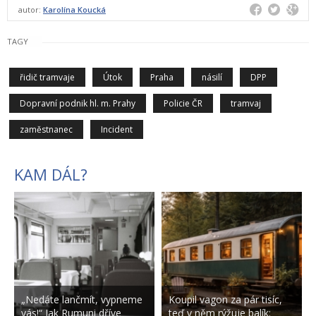
autor:
Karolína Koucká
TAGY
řidič tramvaje
Útok
Praha
násilí
DPP
Dopravní podnik hl. m. Prahy
Policie ČR
tramvaj
zaměstnanec
Incident
KAM DÁL?
„Nedáte lančmít, vypneme
Koupil vagon za pár tisíc,
vás!“ Jak Rumuni dříve
teď v něm rýžuje balík: