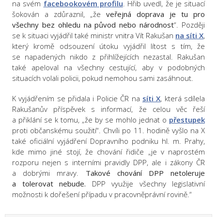
na svém
facebookovém profilu
. Hřib uvedl, že je situací
šokován a zdůraznil, „že
veřejná doprava je tu pro
všechny bez ohledu na původ nebo národnost
“. Později
se k situaci vyjádřil také ministr vnitra Vít Rakušan
na síti X
,
který kromě odsouzení útoku vyjádřil lítost s tím, že
se napadených nikdo z přihlížejících nezastal. Rakušan
také apeloval na všechny cestující, aby v podobných
situacích volali policii, pokud nemohou sami zasáhnout.
K vyjádřením se přidala i Policie ČR na
síti X
, která sdílela
Rakušanův příspěvek s informací, že celou věc řeší
a přiklání se k tomu, „že by se mohlo jednat o
přestupek
proti občanskému soužití“. Chvíli po 11. hodině vyšlo na X
také oficiální vyjádření Dopravního podniku hl. m. Prahy,
kde mimo jiné stojí, že chování řidiče „je v naprostém
rozporu nejen s interními pravidly DPP, ale i zákony ČR
a dobrými mravy.
Takové chování DPP netoleruje
a tolerovat nebude.
DPP využije všechny legislativní
možnosti k dořešení případu v pracovněprávní rovině.“