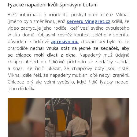
Fyzické napadení kvůli špinavým botám
Bližší informace k incidentu poskytl otec dítěte Mikhail
(jméno bylo změněno), jenž
serveru Vinegret.cz
sdělil, že
video zachycuje jeho rodiče, kteří vezli svého dvouletého
vnuka domů. Objasnil rovněž kontext celého incidentu:
důvodem k řidičově
agresivnímu
chování prý bylo to, že
prarodiče
nechali vnuka stát na jedné ze sedaček, aby
se chlapec mohl dívat z okna
. Napadený muž údajně
chlapce ihned po řidičově příchodu ze sedačky sundal
a snažil se řidiči ukázat, že chlapcovy boty jsou čisté.
Mikhail dále řekl, že napadený muž ani dítě nebyli zraněni.
Chlapce prý ale velmi vyděsilo, když řidič fyzicky napadl
jeho dědečka.