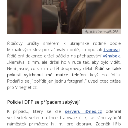
Agresivní tramvaják, DPP
Řidičovy urážky směrem k ukrajinské rodině podle
Mikhailových slov pokračovaly i poté, co opustili
tramvaj
.
Řidič prý dokonce držel páčidlo na přehazování
výhybek
.
„Nemával s ním, ale držel ho v ruce tak, aby bylo vidět.
Není jasné, co s ním chtěl doopravdy dělat.
Řidič se také
pokusil vytrhnout mé matce telefon
, když ho fotila.
Podařilo se jí pořídit jen jednu fotografii,” uvedl otec dítěte
pro Vinegret.cz.
Policie i DPP se případem zabývají
K případu, který se dle
serveru iDnes.cz
odehrál
ve čtvrtek večer na lince tramvaje č. 7, se ráno vyjádřil
náměstek primátora hl. m. pro dopravu Zdeněk Hřib