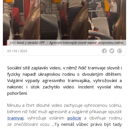
foto:
koláž z obrázků DPP
/
Agresivní tramvaják slovně napadl ukrajinskou rodinu
03 / 03 / 2025
Sociální sítě zaplavilo video, v němž řidič tramvaje slovně i
fyzicky napadl ukrajinskou rodinu s dvouletým dítětem.
Vulgární výpady agresivního tramvajáka, vyhrožování a
nakonec i útok zachytilo video. Incident vyvolal vlnu
pohoršení.
Minutu a čtvrt dlouhé video zachycuje vyhrocenou scénu,
během níž řidič muži agresivně a vulgárně přikazuje opustit
tramvaj
, vyhrožuje voláním
policie
a obviňuje rodinu
ze znečišťování vozu. „
Ty nemáš vůbec právo být tady