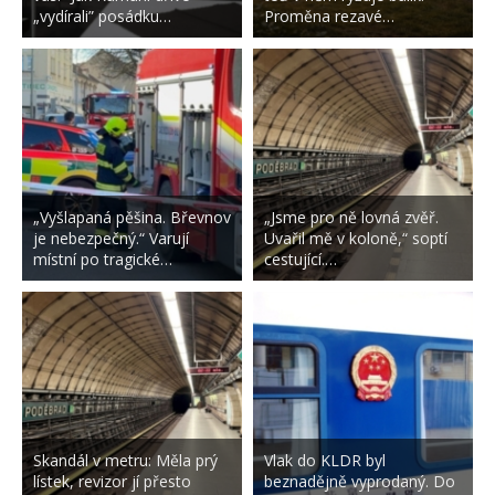
„vydírali” posádku…
Proměna rezavé…
„Vyšlapaná pěšina. Břevnov
„Jsme pro ně lovná zvěř.
je nebezpečný.“ Varují
Uvařil mě v koloně,“ soptí
místní po tragické…
cestující.…
Skandál v metru: Měla prý
Vlak do KLDR byl
lístek, revizor jí přesto
beznadějně vyprodaný. Do