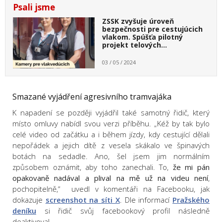
Psali jsme
ZSSK zvyšuje úroveň
bezpečnosti pre cestujúcich
vlakom. Spúšťa pilotný
projekt telových…
03 / 05 / 2024
Smazané vyjádření agresivního tramvajáka
K napadení se později vyjádřil také samotný řidič, který
místo omluvy nabídl svou verzi příběhu. „Kéž by tak bylo
celé video od začátku a i během jízdy, kdy cestující dělali
nepořádek a jejich dítě z vesela skákalo ve špinavých
botách na sedadle. Ano, šel jsem jim normálním
způsobem oznámit, aby toho zanechali. To,
že mi pán
opakovaně nadával a plival na mě už na videu není
,
pochopitelně,“ uvedl v komentáři na Facebooku, jak
dokazuje
screenshot na síti X
. Dle informací
Pražského
deníku
si řidič svůj facebookový profil následně
deaktivoval.