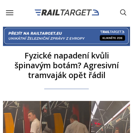
Fyzické napadení kvůli
špinavým botám? Agresivní
tramvaják opět řádil