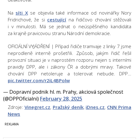
Na
síti X
se objevila také informace od novinářky Nory
Fridrichové, že si
cestující
na řidičovo chování stěžovali
i v minulosti. Má se jednat o neúspěšného kandidáta
za krajně pravicovou stranu Národní demokracie.
OFICIÁLNÍ VYJÁDŘENÍ | Případ řidiče tramvaje z linky 7 jsme
neprodleně interně prošetřili. Způsob, jakým řidič řešil
provozní situaci je v naprostém rozporu nejen s interními
pravidly DPP, ale i zákony ČR a dobrými mravy. Takové
chování DPP netoleruje a tolerovat nebude. DPP…
pic.twitter.com/r2iL4BPolw
— Dopravní podnik hl. m. Prahy, akciová společnost
(@DPPOficialni)
February 28, 2025
Zdroje:
Vinegret.cz
,
Pražský deník
,
iDnes.cz
,
CNN Prima
News