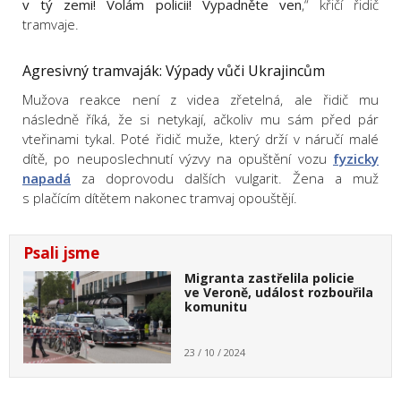
v tý zemi! Volám policii! Vypadněte ven
,“ křičí řidič
tramvaje.
Agresivný tramvaják: Výpady vůči Ukrajincům
Mužova reakce není z videa zřetelná, ale řidič mu
následně říká, že si netykají, ačkoliv mu sám před pár
vteřinami tykal. Poté řidič muže, který drží v náručí malé
dítě, po neuposlechnutí výzvy na opuštění vozu
fyzicky
napadá
za doprovodu dalších vulgarit. Žena a muž
s plačícím dítětem nakonec tramvaj opouštějí.
Psali jsme
Migranta zastřelila policie
ve Veroně, událost rozbouřila
komunitu
23 / 10 / 2024