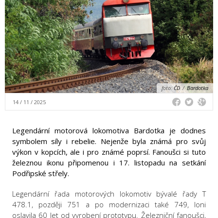
foto:
ČD
/
Bardotka
14 / 11 / 2025
Legendární motorová lokomotiva Bardotka je dodnes
symbolem síly i rebelie. Nejenže byla známá pro svůj
výkon v kopcích, ale i pro známé poprsí. Fanoušci si tuto
železnou ikonu připomenou i 17. listopadu na setkání
Podřipské střely.
Legendární řada motorových lokomotiv bývalé řady T
478.1, později 751 a po modernizaci také 749, loni
oslavila 60 let od vyrobení prototypu. Železniční fanoušci,