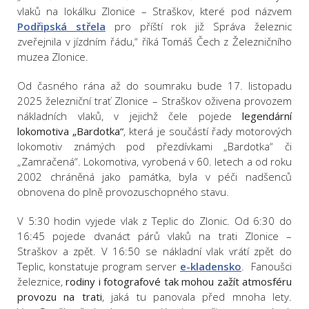
vlaků na lokálku Zlonice – Straškov, které pod názvem
Podřipská střela
pro příští rok již Správa železnic
zveřejnila v jízdním řádu,“ říká Tomáš Čech z Železničního
muzea Zlonice.
Od časného rána až do soumraku bude 17. listopadu
2025 železniční trať Zlonice – Straškov oživena provozem
nákladních vlaků, v jejichž čele pojede
legendární
lokomotiva „Bardotka“
, která je součástí řady motorových
lokomotiv známých pod přezdívkami „Bardotka“ či
„Zamračená“. Lokomotiva, vyrobená v 60. letech a od roku
2002 chráněná jako památka, byla v péči nadšenců
obnovena do plně provozuschopného stavu.
V 5:30 hodin vyjede vlak z Teplic do Zlonic. Od 6:30 do
16:45 pojede dvanáct párů vlaků na trati Zlonice –
Straškov a zpět. V 16:50 se nákladní vlak vrátí zpět do
Teplic, konstatuje program server
e-kladensko
. Fanoušci
železnice,
rodiny i fotografové tak mohou zažít atmosféru
provozu na trati
, jaká tu panovala před mnoha lety.