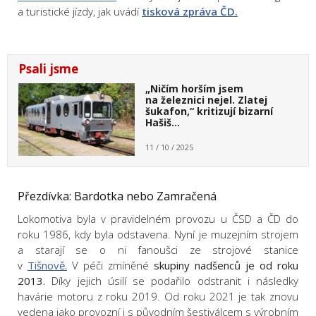
a turistické jízdy, jak uvádí
tisková zpráva ČD.
Psali jsme
„Ničím horším jsem
na železnici nejel. Zlatej
šukafon,“ kritizují bizarní
Hašiš…
11 / 10 / 2025
Přezdívka: Bardotka nebo Zamračená
Lokomotiva byla v pravidelném provozu u ČSD a ČD do
roku 1986, kdy byla odstavena. Nyní je muzejním strojem
a starají se o ni fanoušci ze strojové stanice
v
Tišnově.
V péči zmíněné
skupiny nadšenců je od roku
2013.
Díky jejich úsilí se podařilo odstranit i následky
havárie motoru z roku 2019. Od roku 2021 je tak znovu
vedena jako provozní i s původním šestiválcem s výrobním