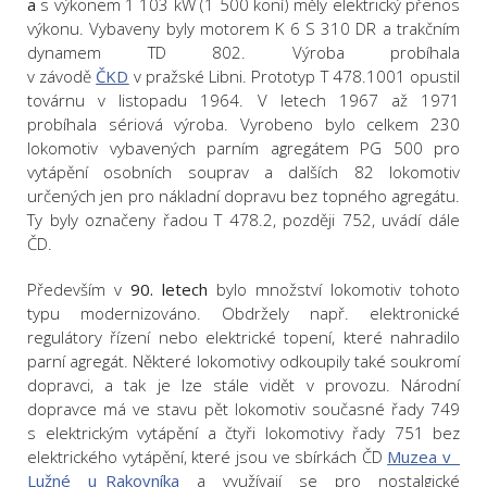
a
s výkonem 1 103 kW (1 500 koní) měly elektrický přenos
výkonu. Vybaveny byly motorem K 6 S 310 DR a trakčním
dynamem TD 802. Výroba probíhala
v závodě
ČKD
v pražské Libni. Prototyp T 478.1001 opustil
továrnu v listopadu 1964. V letech 1967 až 1971
probíhala sériová výroba. Vyrobeno bylo celkem 230
lokomotiv vybavených parním agregátem PG 500 pro
vytápění osobních souprav a dalších 82 lokomotiv
určených jen pro nákladní dopravu bez topného agregátu.
Ty byly označeny řadou T 478.2, později 752, uvádí dále
ČD.
Především v
90. letech
bylo množství lokomotiv tohoto
typu modernizováno. Obdržely např. elektronické
regulátory řízení nebo elektrické topení, které nahradilo
parní agregát. Některé lokomotivy odkoupily také soukromí
dopravci, a tak je lze stále vidět v provozu. Národní
dopravce má ve stavu pět lokomotiv současné řady 749
s elektrickým vytápění a čtyři lokomotivy řady 751 bez
elektrického vytápění, které jsou ve sbírkách ČD
Muzea v
Lužné u Rakovníka
a využívají se pro nostalgické