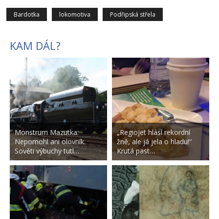
Bardotka
lokomotiva
Podřipská střela
KAM DÁL?
Monstrum Mazutka:
„RegioJet hlásí rekordní
Nepomohl ani olovník.
žně, ale já jela o hladu!“
Sověti výbuchy tutl…
Krutá past…