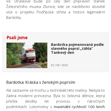
Ve Straškově bude po celý den připraven stánek
Železničního muzea Zlonice, kde se návštěvníci dozvědí
více o projektu Podřipská střela a historii legendární
Bardotky.
Psali jsme
Bardotka pojmenovaná podle
slavného poprsí „táhla”
Tankový den
03 / 09 / 2025
Bardotka: Kráska s ženským poprsím
Ale zastavme se trochu u technikálií této mašiny. Nebyla to
žádná moderní princezna. Byla to železná dělnice, která
přežila desítky let provozu v náročných
podmínkách. Lokomotivy s
maximální rychlostí 100 km/h