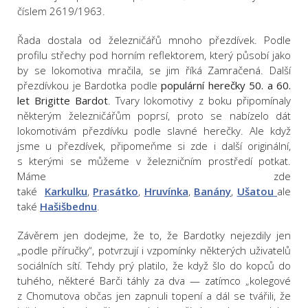
číslem 2619/1963.
Řada dostala od železničářů mnoho přezdívek. Podle
profilu střechy pod horním reflektorem, který působí jako
by se lokomotiva mračila, se jim říká Zamračená. Další
přezdívkou je Bardotka podle
populární herečky 50. a 60.
let Brigitte Bardot
. Tvary lokomotivy z boku připomínaly
některým železničářům poprsí, proto se nabízelo dát
lokomotivám přezdívku podle slavné herečky. Ale když
jsme u přezdívek, připomeňme si zde i další originální,
s kterými se můžeme v železničním prostředí potkat.
Máme zde
také
Karkulku
,
Prasátko
,
Hruvínka
,
Banány
,
Ušatou
ale
také
Hašišbednu
.
Závěrem jen dodejme, že to, že Bardotky nejezdily jen
„podle příručky“, potvrzují i vzpomínky některých uživatelů
sociálních sítí. Tehdy prý platilo, že když šlo do kopců do
tuhého, některé Barči táhly za dva — zatímco „kolegové
z Chomutova občas jen zapnuli topení a dál se tvářili, že