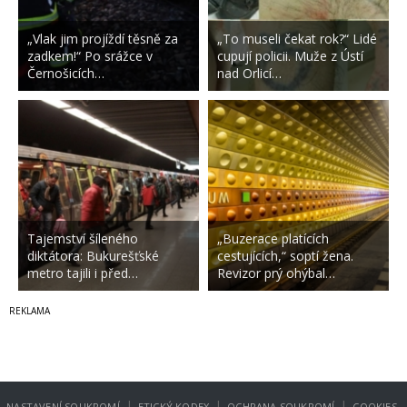
„Vlak jim projíždí těsně za
„To museli čekat rok?“ Lidé
zadkem!“ Po srážce v
cupují policii. Muže z Ústí
Černošicích…
nad Orlicí…
Tajemství šíleného
„Buzerace platících
diktátora: Bukurešťské
cestujících,“ soptí žena.
metro tajili i před…
Revizor prý ohýbal…
|
|
|
NASTAVENÍ SOUKROMÍ
ETICKÝ KODEX
OCHRANA SOUKROMÍ
COOKIES