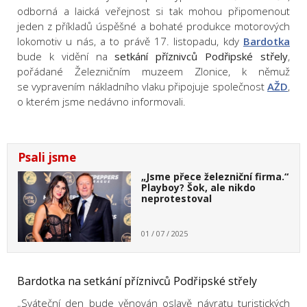
odborná a laická veřejnost si tak mohou připomenout
jeden z příkladů úspěšné a bohaté produkce motorových
lokomotiv u nás, a to právě 17. listopadu, kdy
Bardotka
bude k vidění na
setkání příznivců Podřipské střely
,
pořádané Železničním muzeem Zlonice, k němuž
se vypravením nákladního vlaku připojuje společnost
AŽD
,
o kterém jsme nedávno informovali.
Psali jsme
„Jsme přece železniční firma.“
Playboy? Šok, ale nikdo
neprotestoval
01 / 07 / 2025
Bardotka na setkání příznivců Podřipské střely
„Sváteční den bude věnován oslavě návratu turistických