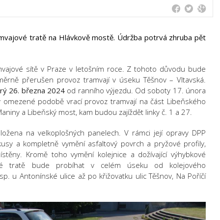
mvajové tratě na Hlávkově mostě. Údržba potrvá zhruba pět
amvajové sítě v Praze v letošním roce. Z tohoto důvodu bude
ěrně přerušen provoz tramvají v úseku Těšnov – Vltavská.
rý 26. března 2024
od ranního výjezdu. Od soboty 17. února
 omezené podobě vrací provoz tramvají na část Libeňského
aniny a Libeňský most, kam budou zajíždět linky č. 1 a 27.
ložena na velkoplošných panelech. V rámci její opravy DPP
sy a kompletně vymění asfaltový povrch a pryžové profily,
stěny. Kromě toho vymění kolejnice a dožívající výhybkové
vé tratě bude probíhat v celém úseku od kolejového
sp. u Antonínské ulice až po křižovatku ulic Těšnov, Na Poříčí