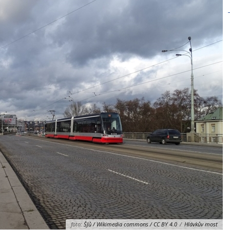
foto:
ŠJů / Wikimedia commons / CC BY 4.0
/
Hlávkův most