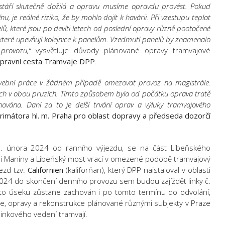
 stáří skutečně dožilá a opravu musíme opravdu provést. Pokud
, je reálné riziko, že by mohlo dojít k havárii. Při vzestupu teplot
lů, které jsou po devíti letech od poslední opravy různě pootočené
 které upevňují kolejnice k panelům. Vzedmutí panelů by znamenalo
 provozu,“
vysvětluje důvody plánované opravy tramvajové
opravní cesta Tramvaje DPP
.
vební práce v žádném případě omezovat provoz na magistrále.
ch v obou pruzích. Tímto způsobem byla od počátku oprava tratě
vána. Daní za to je delší trvání oprav a výluky tramvajového
rimátora hl. m. Praha pro oblast dopravy a předseda dozorčí
7. února 2024 od ranního výjezdu, se na část Libeňského
i Maniny a Libeňský most vrací v omezené podobě tramvajový
ezd tzv.
Californien
(kaliforňan), který DPP naistaloval v oblasti
024 do skončení denního provozu sem budou zajíždět linky č.
to úseku zůstane zachován i po tomto termínu do odvolání,
e, opravy a rekonstrukce plánované různými subjekty v Praze
linkového vedení tramvají.