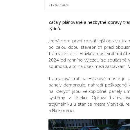
21 / 02 / 2024
Začaly plánované a nezbytné opravy tra
týdnů.
Jedná se o první rozsáhlejší opravu tr
po celou dobu stavebních prací obousm
Tramvaje se na Hlávkův most vrátí
od úte
2024 od ranního výjezdu se současně v
soumostí, a to na úsek mezi zastávkami M
Tramvajová trať na Hlávkově mostě je u
panely demontuje, nahradí poškozené ku
na kterých jsou velkoplošné panely umí
systémy v úseku. Oprava tramvajo
trojúhelníku u stanice metra Vltavská, re
a Na Florenci.