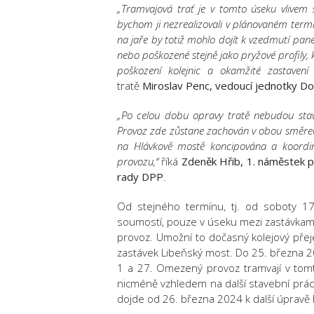
„Tramvajová trať je v tomto úseku vlivem
bychom ji nezrealizovali v plánovaném termínu
na jaře by totiž mohlo dojít k vzedmutí pane
nebo poškozené stejně jako pryžové profily,
poškození kolejnic a okamžité zastavení
tratě
Miroslav Penc, vedoucí jednotky D
„Po celou dobu opravy tratě nebudou sta
Provoz zde zůstane zachován v obou směre
na Hlávkově mostě koncipována a koordino
provozu,“
říká
Zdeněk Hřib, 1. náměstek p
rady DPP
.
Od stejného termínu, tj. od soboty 1
soumostí, pouze v úseku mezi zastávkam
provoz. Umožní to dočasný kolejový přej
zastávek Libeňský most. Do 25. března 2
1 a 27. Omezený provoz tramvají v tom
nicméně vzhledem na další stavební prác
dojde od 26. března 2024 k další úpravě 