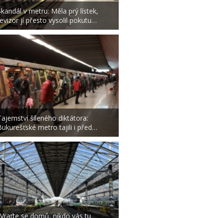
Skandál v metru: Měla prý lístek,
revizor jí přesto vysolil pokutu…
Tajemství šíleného diktátora:
Bukurešťské metro tajili i před…
„Vraťte se domů, nikdo vás tu