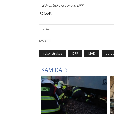
Zdroj: tisková zpráva DPP
autor:
TAGY
rekonstrukce
DPP
MHD
oprav
KAM DÁL?