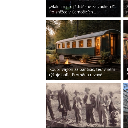
„Vlak jim projíždí těsně za zadkem!“
Po srážce v Černošicích…
Koupil vagon za pár tisíc, teď v něm
rýžuje balík: Proměna rezavé…