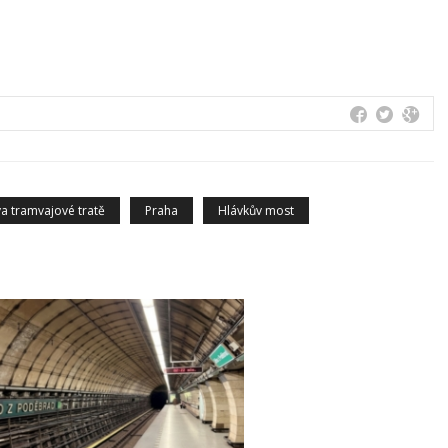
a tramvajové tratě
Praha
Hlávkův most