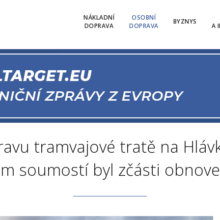
NÁKLADNÍ
OSOBNÍ
BYZNYS
DOPRAVA
DOPRAVA
A 
ravu tramvajové tratě na Hlá
m soumostí byl zčásti obnov