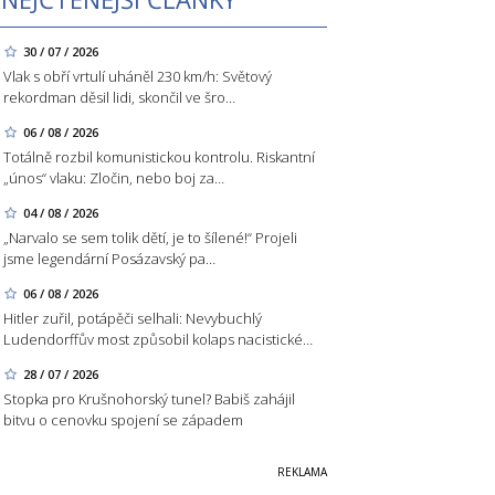
30 / 07 / 2026
Vlak s obří vrtulí uháněl 230 km/h: Světový
rekordman děsil lidi, skončil ve šro…
06 / 08 / 2026
Totálně rozbil komunistickou kontrolu. Riskantní
„únos“ vlaku: Zločin, nebo boj za…
04 / 08 / 2026
„Narvalo se sem tolik dětí, je to šílené!“ Projeli
jsme legendární Posázavský pa…
06 / 08 / 2026
Hitler zuřil, potápěči selhali: Nevybuchlý
Ludendorffův most způsobil kolaps nacistické…
28 / 07 / 2026
Stopka pro Krušnohorský tunel? Babiš zahájil
bitvu o cenovku spojení se západem