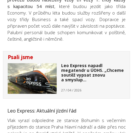
s kapacitou 54 míst
, které budou jezdit jako třída
Economy. V průběhu léta budou služby rozšířeny o další
vozy třídy Business a také spací vozy. Dopravce je
připraven počet vozů dále navýšit v závislosti na poptávce.
Palubní personál bude schopen komunikovat v polštině,
češtině, angličtině i němčině.
Psali jsme
Leo Express napadl
megatendr u ÚOHS. „Chceme
soutěž vypsat znovu
a smyslup…
27 / 04 / 2026
Leo Express: Aktuální jízdní řád
Vlak vyrazí odpoledne ze stanice Bohumín s večerním
příjezdem do stanice Praha hlavní nádraží a dále přes noc