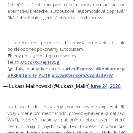
šetrnější k životnímu prostředí a poskytnou pohodlnou
alternativu k letecké, autobusové i automobilové dopravě,”
říká Peter Köhler, generální ředitel Leo Express.
‼️ Leo Express pojedzie z Przemyśla do Frankfurtu, ale
polski odcinek pokonamy autobusem.
❓Kiedy pociągiem - tego nie wiemy.
Tekst:
//t.co/XC7ejrHV5g
😐 Taką mamy konkurencję
#LeoExpress
#konkurencja
#PKPIntercity
#UTK
pic.twitter.com/CwjJ3s397W
— Lukasz Malinowski (@Lukasz_Malin)
June 24, 2026
Na trase budou nasazeny modernizované expresní RIC
vozy určené pro mezinárodní provoz vybavené klimatizací,
Wi-Fi
, včetně nabídky palubního občerstvení, které
cestující znají z jiných spojů Leo Express. V první
fázi
provozu budou nasezeny vždy tři vozy 1. třídy každý