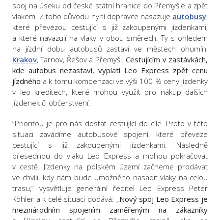
spoj na úseku od české státní hranice do Přemyšle a zpět
vlakem. Z toho důvodu nyní dopravce nasazuje
autobusy
,
které převezou cestující s již zakoupenými jízdenkami,
a které navazují na vlaky v obou směrech. Ty s ohledem
na jízdní dobu autobusů zastaví ve městech ohumín,
Krakov
, Tarnov, Řešov a Přemyšl.
Cestujícím v zastávkách,
kde autobus nezastaví, vyplatí Leo Express zpět cenu
jízdného
a k tomu kompenzaci ve výši 100 % ceny jízdenky
v leo kreditech, které mohou využít pro nákup dalších
jízdenek či občerstvení.
“Prioritou je pro nás dostat cestující do cíle. Proto v této
situaci zavádíme autobusové spojení, které převeze
cestující s již zakoupenými jízdenkami. Následně
přesednou do vlaku Leo Express a mohou pokračovat
v cestě. Jízdenky na polském území začneme prodávat
ve chvíli, kdy nám bude umožněno nasadit vlaky na celou
trasu,” vysvětluje generální ředitel Leo Express Peter
Köhler a k celé situaci dodává: „
Nový spoj Leo Express je
mezinárodním spojením zaměřeným na zákazníky