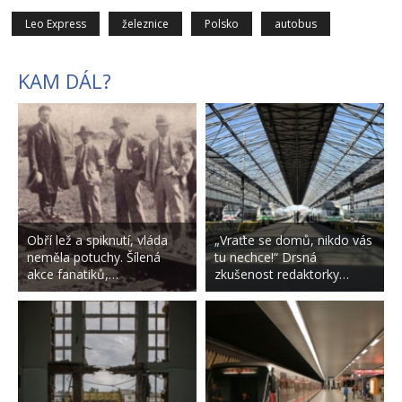
Leo Express
železnice
Polsko
autobus
KAM DÁL?
Obří lež a spiknutí, vláda
„Vraťte se domů, nikdo vás
neměla potuchy. Šílená
tu nechce!“ Drsná
akce fanatiků,…
zkušenost redaktorky…