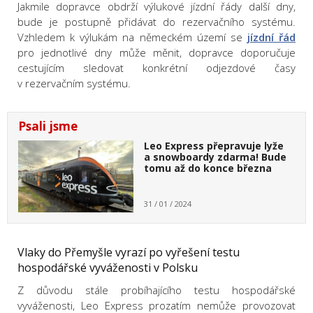
Jakmile dopravce obdrží výlukové jízdní řády další dny,
bude je postupně přidávat do rezervačního systému.
Vzhledem k výlukám na německém území se
jízdní řád
pro jednotlivé dny může měnit, dopravce doporučuje
cestujícím sledovat konkrétní odjezdové časy
v rezervačním systému.
Psali jsme
Leo Express přepravuje lyže
a snowboardy zdarma! Bude
tomu až do konce března
31 / 01 / 2024
Vlaky do Přemyšle vyrazí po vyřešení testu
hospodářské vyváženosti v Polsku
Z důvodu stále probíhajícího testu hospodářské
vyváženosti, Leo Express prozatím nemůže provozovat