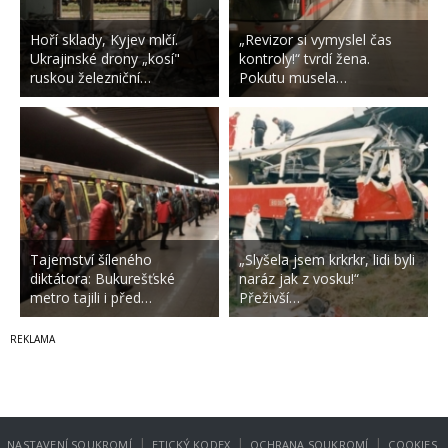
Hoří sklady, Kyjev mlčí.
„Revizor si vymyslel čas
Ukrajinské drony „kosí"
kontroly!“ tvrdí žena.
ruskou železniční…
Pokutu musela…
Tajemství šíleného
„Slyšela jsem krkrkr, lidi byli
diktátora: Bukurešťské
naráz jak z vosku!“
metro tajili i před…
Přeživší…
|
|
|
NASTAVENÍ SOUKROMÍ
ETICKÝ KODEX
OCHRANA SOUKROMÍ
COOKIES