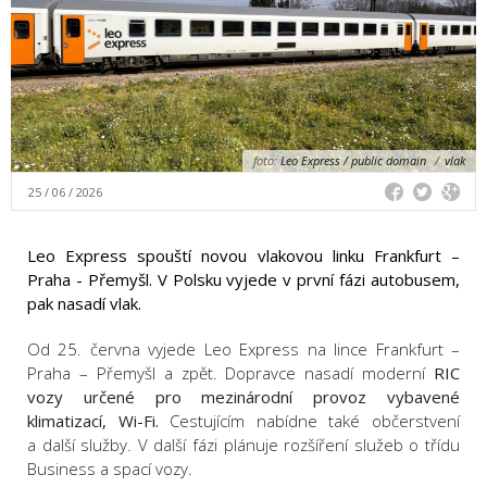
foto:
Leo Express / public domain
/
vlak
25 / 06 / 2026
Leo Express spouští novou vlakovou linku Frankfurt –
Praha - Přemyšl. V Polsku vyjede v první fázi autobusem,
pak nasadí vlak.
Od 25. června vyjede Leo Express na lince Frankfurt –
Praha – Přemyšl a zpět. Dopravce nasadí moderní
RIC
vozy určené pro mezinárodní provoz vybavené
klimatizací, Wi-Fi.
Cestujícím nabídne také občerstvení
a další služby. V další fázi plánuje rozšíření služeb o třídu
Business a spací vozy.