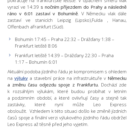
pokračuje na frankfurtské letiště. V opačném směru vlak
vyrazí ve 14:39
s nočním příjezdem do Prahy a následně
ráno v 6:01 zastaví v Bohumíně
. V Německu vlak dále
zastaví ve stanicích Leipzig (Lipsko),Fulda , Hanau,
Offenbach aFrankfurt (Süd).
Bohumín 17:45 – Praha 22:32 – Drážďany 1:38 –
Frankfurt letiště 8:06
Frankfurt letiště 14:39 – Drážďany 22:30 – Praha
1:17 – Bohumín 6:01
Aktuální podoba jízdního řádu je kompromisem s ohledem
na
výluky
a stavební práce na infrastruktuře v
Německu
a změnu času odjezdu spoje z Frankfurtu.
Dochází zde
k rozsáhlým výlukám, které budou probíhat v letním
a podzimním období, a které ovlivňují časy a stejně tak
zastávky, které nyní může Leo Express
obsloužit.
Vzhledem k této situaci došlo ke změně jízdních
časů spoje a finální verzi výlukového jízdního řádu obdržel
Leo Express až těsně před jeho vyjetím.