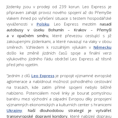
Jízdenky jsou v prodeji od 239 korun. Leo Express je
připraven zahájit provoz nového spojení až do Přemyšle
vlakem ihned po vyřešení situace s testem hospodářské
vyváženosti v
Polsku
. Leo Express mezitím
nasadí
autobusy v úseku Bohumín – Krakov – Přemyšl
a v opačném směru
, které převezou cestující s již
zakoupenými jízdenkami, a které navazují na vlaky v obou
směrech. Vzhledem k rozsáhlým výlukám v
Německu
došlo ke změně jízdních časů spoje a finální verzi
výlukového jízdního řádu obdržel Leo Express až těsně
před jeho vyjetím.
“Jedním z cílů
Leo Express
je propojit významné evropské
aglomerace a nabídnout možnost pohodlného cestování
na trasách, kde zatím přímé spojení nebylo běžně
nabízeno. Potenciálem nové linky je bourat pomyslnou
bariéru mezi východní a západní Evropou díky propojení
významných ekonomických a kulturních center s hranicemi
Ukrajiny
.
Naší dlouhodobou strategií je vytvářet
transevropské dopravní koridory
, které nabízejí dopravu