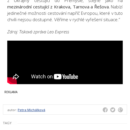
z Ukrajiny cestující do Přemyšle, stejně jako na
mezinárodní cestující z Krakova, Tarnova a Řešova.
Nabízí
jedinečné možnosti cestování napříč Evropou, které v tuto
chvíli nejsou dostupné. Věříme v rychlé vyřešení situace.”
Zdroj: Tisková zpráva Leo Express
autor:
Petra Michálková
TAGY