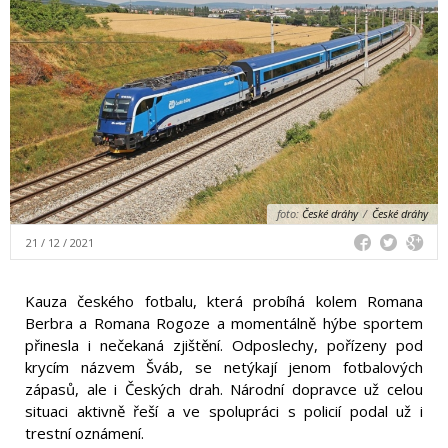
foto:
České dráhy
/
České dráhy
21 / 12 / 2021
Kauza českého fotbalu, která probíhá kolem Romana
Berbra a Romana Rogoze a momentálně hýbe sportem
přinesla i nečekaná zjištění. Odposlechy, pořízeny pod
krycím názvem Šváb, se netýkají jenom fotbalových
zápasů, ale i Českých drah. Národní dopravce už celou
situaci aktivně řeší a ve spolupráci s policií podal už i
trestní oznámení.