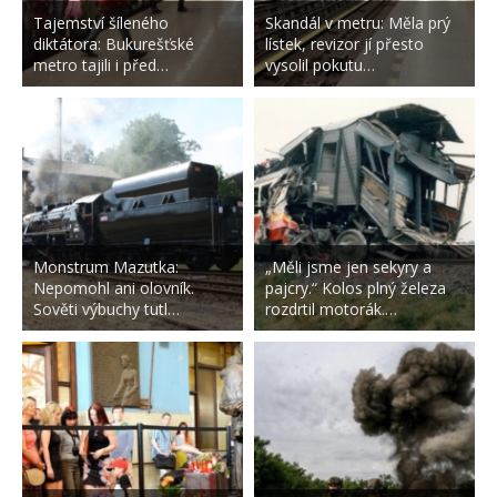
Tajemství šíleného
Skandál v metru: Měla prý
diktátora: Bukurešťské
lístek, revizor jí přesto
metro tajili i před…
vysolil pokutu…
Monstrum Mazutka:
„Měli jsme jen sekyry a
Nepomohl ani olovník.
pajcry.“ Kolos plný železa
Sověti výbuchy tutl…
rozdrtil motorák.…