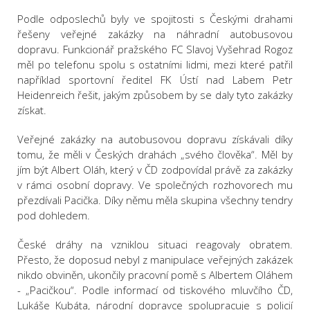
Podle odposlechů byly ve spojitosti s Českými drahami
řešeny veřejné zakázky na náhradní autobusovou
dopravu. Funkcionář pražského FC Slavoj Vyšehrad Rogoz
měl po telefonu spolu s ostatními lidmi, mezi které patřil
například sportovní ředitel FK Ústí nad Labem Petr
Heidenreich řešit, jakým způsobem by se daly tyto zakázky
získat.
Veřejné zakázky na autobusovou dopravu získávali díky
tomu, že měli v Českých drahách „svého člověka“. Měl by
jím být Albert Oláh, který v ČD zodpovídal právě za zakázky
v rámci osobní dopravy. Ve společných rozhovorech mu
přezdívali Pacička. Díky němu měla skupina všechny tendry
pod dohledem.
České dráhy na vzniklou situaci reagovaly obratem.
Přesto, že doposud nebyl z manipulace veřejných zakázek
nikdo obviněn, ukončily pracovní pomě s Albertem Oláhem
- „Pacičkou“. Podle informací od tiskového mluvčího ČD,
Lukáše Kubáta, národní dopravce spolupracuje s policií