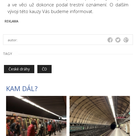
a ve věci už dokonce podal trestní oznámení. O dalším
vývoji této kauzy Vás budeme informovat.
autor:
TAGY
České dráhy
ČD
KAM DÁL?