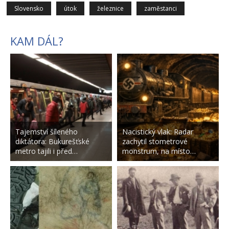
Slovensko
útok
železnice
zaměstanci
KAM DÁL?
Tajemství šíleného
Nacistický vlak: Radar
diktátora: Bukurešťské
zachytil stometrové
metro tajili i před…
monstrum, na místo…