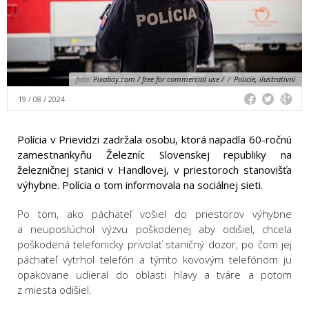
foto:
Pixabay.com / free for commercial use /
/
Policie, ilustrativní
19 / 08 / 2024
Polícia v Prievidzi zadržala osobu, ktorá napadla 60-ročnú
zamestnankyňu Železníc Slovenskej republiky na
železničnej stanici v Handlovej, v priestoroch stanovišťa
výhybne. Polícia o tom informovala na sociálnej sieti.
Po tom, ako páchateľ vošiel do priestorov výhybne
a neuposlúchol výzvu poškodenej aby odišiel, chcela
poškodená telefonicky privolať staničný dozor, po čom jej
páchateľ vytrhol telefón a týmto kovovým telefónom ju
opakovane udieral do oblasti hlavy a tváre a potom
z miesta odišiel.