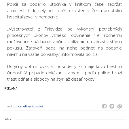
Polícii sa podarilo útočníka v krátkom čase zadržať
a umiestniť do cely policajného zaistenia. Ženu po útoku
hospitalizovali v nemocnici.
„Vyšetrovateľ z Prievidze po vykonaní potrebných
procesných úkonov vzniesol obvinenie 19- ročnému
mužovi pre spáchanie zločinu Ublíženie na zdraví v štádiu
pokusu. Zároveň podal na neho podnet na podanie
návrhu na vzatie do väzby," informovala polícia.
Dotyčný bol už dvakrát odsúdený za majetkovú trestnú
činnosť. V prípade dokázania viny mu podľa polície hrozí
trest odňatia slobody na štyri až desať rokov.
autor:
Karolína Koucká
TAGY