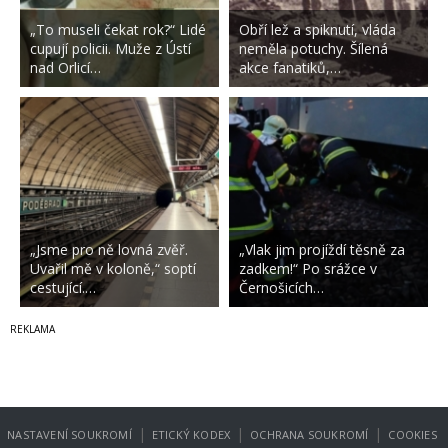
„To museli čekat rok?“ Lidé
Obří lež a spiknutí, vláda
cupují policii. Muže z Ústí
neměla potuchy. Šílená
nad Orlicí…
akce fanatiků,…
„Jsme pro ně lovná zvěř.
„Vlak jim projíždí těsně za
Uvařil mě v koloně,“ soptí
zadkem!“ Po srážce v
cestující.…
Černošicích…
|
|
|
NASTAVENÍ SOUKROMÍ
ETICKÝ KODEX
OCHRANA SOUKROMÍ
COOKIES