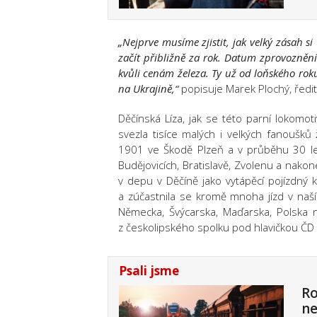
„Nejprve musíme zjistit, jak velký zásah
začít přibližně za rok. Datum zprovoznění 
kvůli cenám železa. Ty už od loňského roku
na Ukrajině,“
popisuje Marek Plochý, ředit
Děčínská Líza, jak se této parní lokomot
svezla tisíce malých i velkých fanoušk
1901 ve Škodě Plzeň a v průběhu 30 let
Budějovicích, Bratislavě, Zvolenu a nako
v depu v Děčíně jako vytápěcí pojízdný k
a zúčastnila se kromě mnoha jízd v naší 
Německa, Švýcarska, Maďarska, Polska n
z českolipského spolku pod hlavičkou ČD No
Psali jsme
Ro
ne