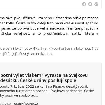
námá také jako Děčínská Líza nebo Pětasedma přišla po mnoha
st kotle. České dráhy chtějí tuto parní krásku uvést zpět do
jasné, že oprava bude velmi nákladná. Finančně přispět na
široká veřejnost, a to prostřednictvím sbírky, která v
otle parní lokomotivy 475.179. Prvotní práce na lokomotivě by
zjištěn její přesný technický stav.
botní výlet vlakem? Vyražte na Švejkovu
desátku. České dráhy posilují spoje
obotu 7. května 2022 se koná na Písecku desátý ročník
oveného turistického pochodu Švejkova padesátka. České
hy posílí ve spolupráci…
 05 / 2022
OSOBNÍ DOPRAVA