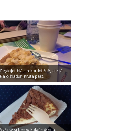
„RegioJet hlásí rekordní žně, ale já
jela o hladu!“ Krutá past…
„Vyžírky si berou koláče domů,