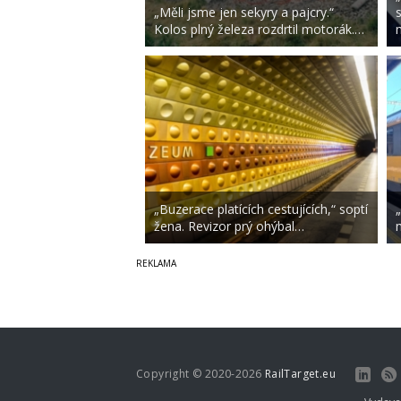
„Měli jsme jen sekyry a pajcry.“
Kolos plný železa rozdrtil motorák.…
„Buzerace platících cestujících,“ soptí
žena. Revizor prý ohýbal…
Copyright © 2020-2026
RailTarget.eu