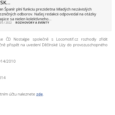
SSK…
an Španír plní funkciu prezidetna Mladých nezávislých
ezničných odborov. Našej redakcii odpovedal na otázky
ajúce sa nielen kolektívneho…
 05 / 2022
ROZHOVORY A EVENTY
 ČD Nostalgie společně s Locomotif.cz rozhodly zřídit
nčně přispět na uvedení Děčínské Lízy do provozuschopného
14/2010
014
entním účtu naleznete
zde
.