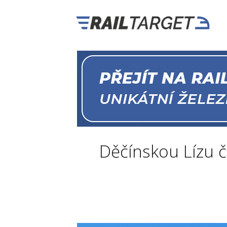
Děčínskou Lízu č