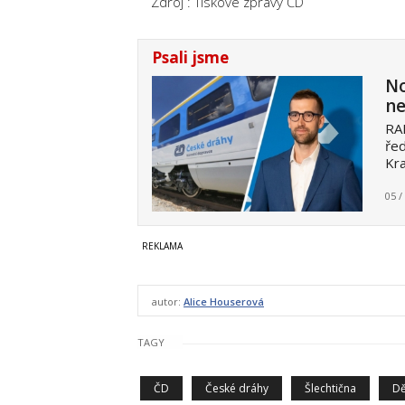
Zdroj : Tiskové zprávy ČD
Psali jsme
No
ne
RAI
ře
Kra
05 /
autor:
Alice Houserová
TAGY
ČD
České dráhy
Šlechtična
Dě