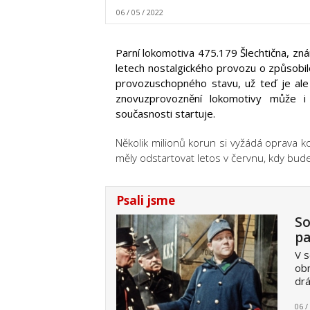
06 / 05 / 2022
Parní lokomotiva 475.179 Šlechtična, z
letech nostalgického provozu o způsobilo
provozuschopného stavu, už teď je ale 
znovuzprovoznění lokomotivy může i 
současnosti startuje.
Několik milionů korun si vyžádá oprava k
měly odstartovat letos v červnu, kdy bude 
Psali jsme
So
pa
V s
obn
drá
06 /