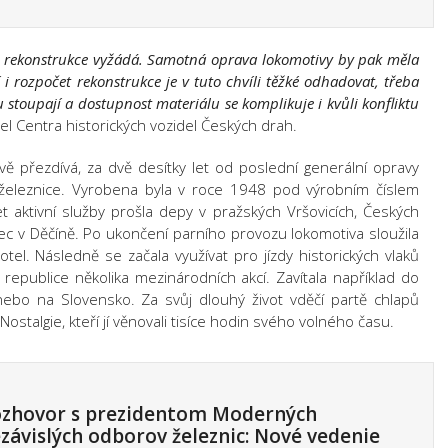
 si rekonstrukce vyžádá. Samotná oprava lokomotivy by pak měla
i rozpočet rekonstrukce je v tuto chvíli těžké odhadovat, třeba
 stoupají a dostupnost materiálu se komplikuje i kvůli konfliktu
el Centra historických vozidel Českých drah.
ivě přezdívá, za dvě desítky let od poslední generální opravy
ů železnice. Vyrobena byla v roce 1948 pod výrobním číslem
 aktivní služby prošla depy v pražských Vršovicích, Českých
nec v Děčíně. Po ukončení parního provozu lokomotiva sloužila
otel. Následně se začala využívat pro jízdy historických vlaků
republice několika mezinárodních akcí. Zavítala například do
ebo na Slovensko. Za svůj dlouhý život vděčí partě chlapů
stalgie, kteří jí věnovali tisíce hodin svého volného času.
zhovor s prezidentom Moderných
závislých odborov železnic: Nové vedenie