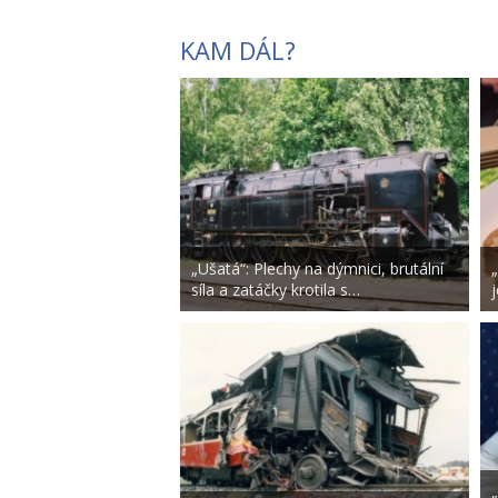
KAM DÁL?
„Ušatá“: Plechy na dýmnici, brutální
síla a zatáčky krotila s…