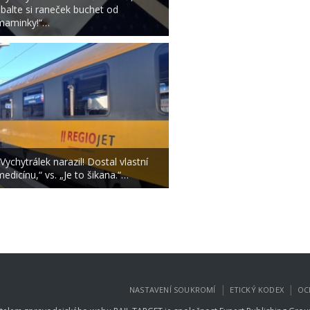
sbalte si raneček buchet od
maminky!“…
„Vychytrálek narazil! Dostal vlastní
medicínu,“ vs. „Je to šikana.“…
|
|
NASTAVENÍ SOUKROMÍ
ETICKÝ KODEX
OC