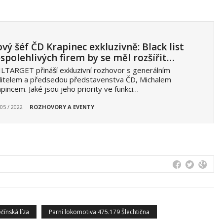
vý šéf ČD Krapinec exkluzivně: Black list
spolehlivých firem by se měl rozšířit…
LTARGET přináší exkluzivní rozhovor s generálním
ditelem a předsedou představenstva ČD, Michalem
pincem. Jaké jsou jeho priority ve funkci…
 05 / 2022
ROZHOVORY A EVENTY
čínská líza
Parní lokomotiva 475.179 Šlechtična