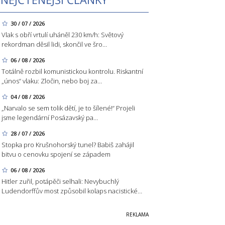
30 / 07 / 2026
Vlak s obří vrtulí uháněl 230 km/h: Světový
rekordman děsil lidi, skončil ve šro…
06 / 08 / 2026
Totálně rozbil komunistickou kontrolu. Riskantní
„únos“ vlaku: Zločin, nebo boj za…
04 / 08 / 2026
„Narvalo se sem tolik dětí, je to šílené!“ Projeli
jsme legendární Posázavský pa…
28 / 07 / 2026
Stopka pro Krušnohorský tunel? Babiš zahájil
bitvu o cenovku spojení se západem
06 / 08 / 2026
Hitler zuřil, potápěči selhali: Nevybuchlý
Ludendorffův most způsobil kolaps nacistické…