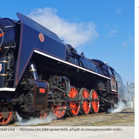
nská Líza)
/
Děčínskou Lízu čeká oprava kotle, přispět na znovuzprovoznění může i