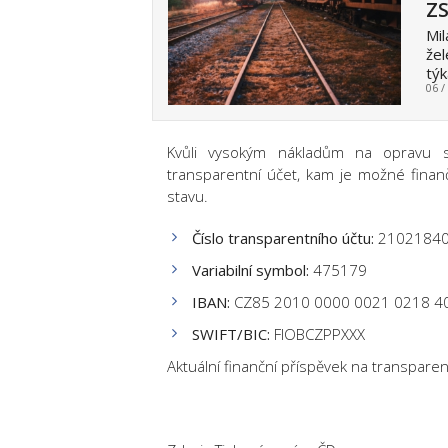
Z
Mil
žel
týk
06 /
Kvůli vysokým nákladům na opravu se
transparentní účet, kam je možné fina
stavu.
Číslo transparentního účtu:
21021840
Variabilní symbol:
475179
IBAN:
CZ85 2010 0000 0021 0218 4
SWIFT/BIC:
FIOBCZPPXXX
Aktuální finanční příspěvek na transpar