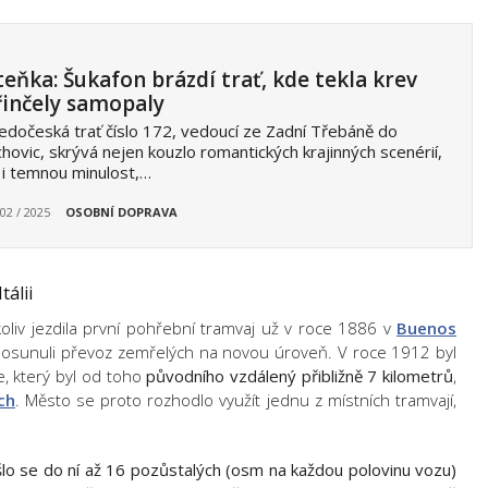
teňka: Šukafon brázdí trať, kde tekla krev
řinčely samopaly
edočeská trať číslo 172, vedoucí ze Zadní Třebáně do
hovic, skrývá nejen kouzlo romantických krajinných scenérií,
 i temnou minulost,…
 02 / 2025
OSOBNÍ DOPRAVA
tálii
čkoliv jezdila první pohřební tramvaj už v roce 1886 v
Buenos
posunuli převoz zemřelých na novou úroveň. V roce 1912 byl
, který byl od toho
původního vzdálený přibližně 7 kilometrů
,
ch
. Město se proto rozhodlo využít jednu z místních tramvají,
lo se do ní až 16 pozůstalých (osm na každou polovinu vozu)