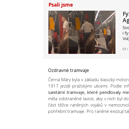
Psali jsme
Fy
Ag
Soc
i f
Vul
03 /
Ozdravné tramvaje
Černá Máry byla v základu klasický moto
1917 jezdil pražskými ulicemi. Podle i
sanitární tramvaje, které pendlovaly m
měla odstraněné lavice, aby v nich byl do
část těžce raněných vojáků v nemocnicí
pohřební tramvaje. Pro raněné existují t