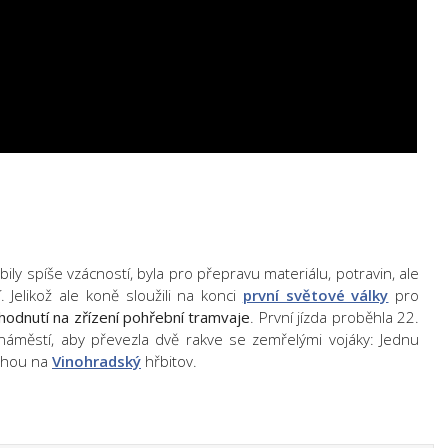
bily spíše vzácností, byla pro přepravu materiálu, potravin, ale
 Jelikož ale koně sloužili na konci
první světové války
pro
hodnutí na zřízení pohřební tramvaje
. První jízda proběhla 22.
a náměstí, aby převezla dvě rakve se zemřelými vojáky: Jednu
ruhou na
Vinohradský
hřbitov.