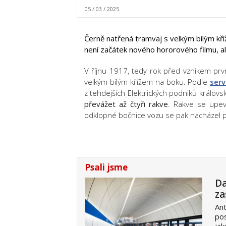
05 / 03 / 2025
Černě natřená tramvaj s velkým bílým kříž
není začátek nového hororového filmu, a
V říjnu 1917, tedy rok před vznikem prvn
velkým bílým křížem na boku. Podle
serv
z tehdejších Elektrických podniků královs
převážet až čtyři rakve
. Rakve se upe
odklopné bočnice vozu se pak nacházel 
Psali jsme
Da
za
Ant
pos