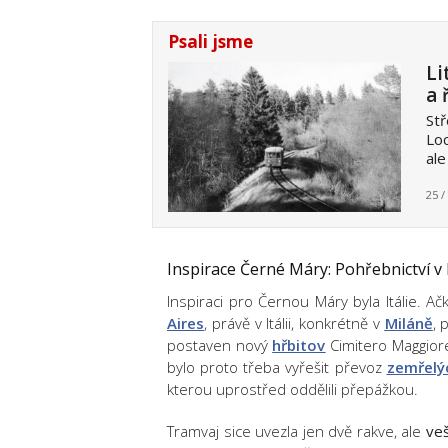
Psali jsme
Li
a 
Stř
Loc
ale
25 /
Inspirace Černé Máry: Pohřebnictví v I
Inspiraci pro Černou Máry byla Itálie. A
Aires
, právě v Itálii, konkrétně v
Miláně
, 
postaven nový
hřbitov
Cimitero Maggiore
bylo proto třeba vyřešit převoz
zemřelý
kterou uprostřed oddělili přepážkou.
Tramvaj sice uvezla jen dvě rakve, ale
veš