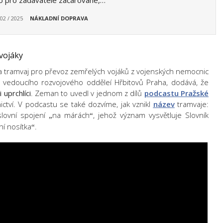
o pro zadavatele začarované,…
 02 / 2025
NÁKLADNÍ DOPRAVA
vojáky
a tramvaj pro převoz zemřelých vojáků z vojenských nemocnic
 vedoucího rozvojového odděleí Hřbitovů Praha, dodává, že
 uprchlíci
. Zeman to uvedl v jednom z dílů
podcastu Pražské
ictví. V podcastu se také dozvíme, jak vznikl
název
tramvaje:
slovní spojení
na márách
, jehož význam vysvětluje Slovník
„
“
í nosítka
.
“