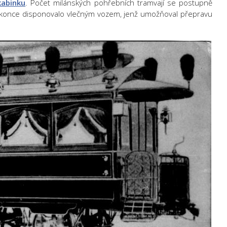
kabinku
. Počet milánských pohřebních tramvají se postupně
 dokonce disponovalo vlečným vozem, jenž umožňoval přepravu