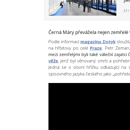
jak
27 /
Černá Máry převážela nejen zemřelé 
Podle informací
magazínu Dotyk
sloužil
na hřbitovy po celé
Praze
. Petr Zeman,
mezi zemřelými byli také váleční zajatci či
věže
, jenž byl věnovaný smrti a pohřebn
Jedná se o slovní hříčku odkazující na 
spisovného jazyka českého jako
pohřebn
„