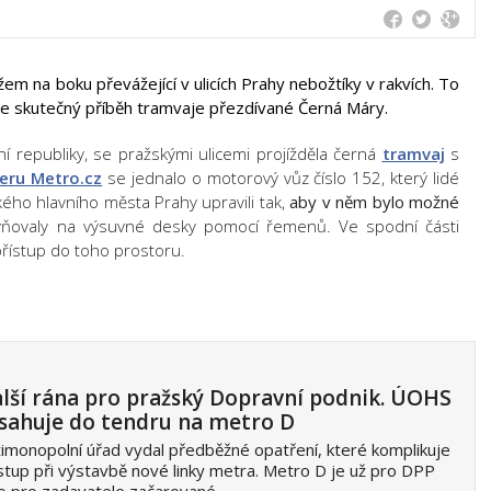
em na boku převážející v ulicích Prahy nebožtíky v rakvích. To
le skutečný příběh tramvaje přezdívané Černá Máry.
í republiky, se pražskými ulicemi projížděla černá
tramvaj
s
eru Metro.cz
se jednalo o motorový vůz číslo 152, který lidé
kého hlavního města Prahy upravili tak,
aby v něm bylo možné
vňovaly na výsuvné desky pomocí řemenů. Ve spodní části
přístup do toho prostoru.
lší rána pro pražský Dopravní podnik. ÚOHS
sahuje do tendru na metro D
imonopolní úřad vydal předběžné opatření, které komplikuje
tup při výstavbě nové linky metra. Metro D je už pro DPP