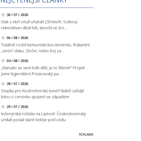
30 / 07 / 2026
Vlak s obří vrtulí uháněl 230 km/h: Světový
rekordman děsil lidi, skončil ve šro…
06 / 08 / 2026
Totálně rozbil komunistickou kontrolu. Riskantní
„únos“ vlaku: Zločin, nebo boj za…
04 / 08 / 2026
„Narvalo se sem tolik dětí, je to šílené!“ Projeli
jsme legendární Posázavský pa…
28 / 07 / 2026
Stopka pro Krušnohorský tunel? Babiš zahájil
bitvu o cenovku spojení se západem
29 / 07 / 2026
Inženýrská rošáda na Liptově: Československý
unikát poslal staré koleje pod vodu