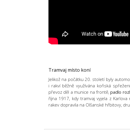
Tramvaj místo koní
Jelikož na počátku 20. století byly automo
i rakví běžně využívána koňská spřežení.
převoz děl a munice na frontě,
padlo roz
října 1917, kdy tramvaj vyjela z Karlov
rakev dopravila na Olšanské hřbitovy, d