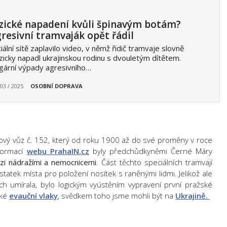
zické napadení kvůli špinavým botám?
resivní tramvaják opět řádil
iální sítě zaplavilo video, v němž řidič tramvaje slovně
yzicky napadl ukrajinskou rodinu s dvouletým dítětem.
gární výpady agresivního…
 03 / 2025
OSOBNÍ DOPRAVA
rový vůz č. 152, který od roku 1900 až do své proměny v roce
nformací
webu PrahaIN.cz
byly předchůdkyněmi Černé Máry
ezi nádražími a nemocnicemi
. Část těchto speciálních tramvají
statek místa pro položení nosítek s raněnými lidmi. Jelikož ale
ch umírala, bylo logickým vyústěním vypravení první pražské
aké
evauční vlaky
, svědkem toho jsme mohli být na
Ukrajině.