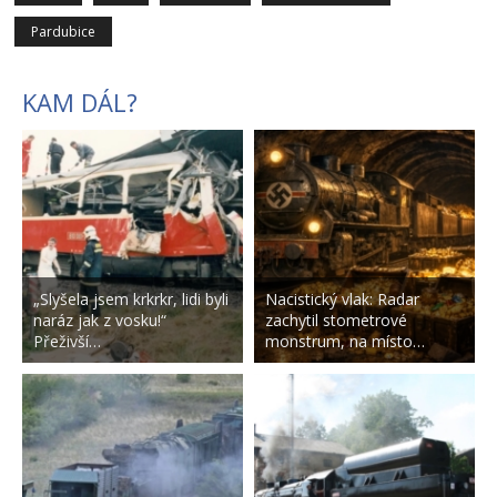
Pardubice
KAM DÁL?
„Slyšela jsem krkrkr, lidi byli
Nacistický vlak: Radar
naráz jak z vosku!“
zachytil stometrové
Přeživší…
monstrum, na místo…