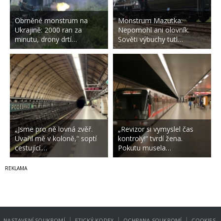
Obrněné monstrum na
Monstrum Mazutka:
Ukrajině: 2000 ran za
Nepomohl ani olovník.
minutu, drony drtí…
Sověti výbuchy tutl…
„Jsme pro ně lovná zvěř.
„Revizor si vymyslel čas
Uvařil mě v koloně,“ soptí
kontroly!“ tvrdí žena.
cestující.…
Pokutu musela…
|
|
|
NASTAVENÍ SOUKROMÍ
ETICKÝ KODEX
OCHRANA SOUKROMÍ
COOKIES