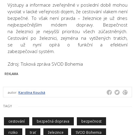
Výstupy a informace zveřejněné v poslední době mohou
vyvolat v laické veřejnosti dojem, že cestování vlakem není
bezpečné. To však není pravda – železnice je už dnes
nejbezpečnějším módem dopravy. Bezpečnost
na železnici je nejvyšší prioritou všech zúčastněných.
Cestování po železnici, zejména na vytížených tratích,
se už nyní opírá o funkční a efektivní
zabezpečovací systém.
Zdroj: Tisková zpráva SVOD Bohemia
autor:
Karolína Koucká
TAGY
cestování
bezpečná doprava
bezpečnost
riziko
trať
železince
SVOD Bohemia