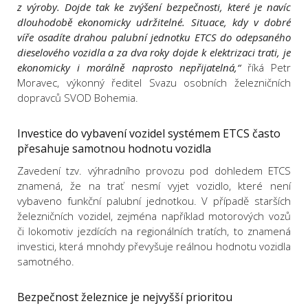
z výroby. Dojde tak ke zvýšení bezpečnosti, které je navíc
dlouhodobě ekonomicky udržitelné. Situace, kdy v dobré
víře osadíte drahou palubní jednotku ETCS do odepsaného
dieselového vozidla a za dva roky dojde k elektrizaci trati, je
ekonomicky i morálně naprosto nepřijatelná,“
říká Petr
Moravec, výkonný ředitel Svazu osobních železničních
dopravců SVOD Bohemia.
Investice do vybavení vozidel systémem ETCS často
přesahuje samotnou hodnotu vozidla
Zavedení tzv. výhradního provozu pod dohledem ETCS
znamená, že na trať nesmí vyjet vozidlo, které není
vybaveno funkční palubní jednotkou. V případě starších
železničních vozidel, zejména například motorových vozů
či lokomotiv jezdících na regionálních tratích, to znamená
investici, která mnohdy převyšuje reálnou hodnotu vozidla
samotného.
Bezpečnost železnice je nejvyšší prioritou