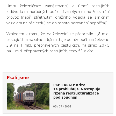
Úmrtí železničních zaměstnanců a úmrtí cestujících
z důvodu mimořádných událostí vzniklých mimo železniční
provoz (např. střetnutím drážního vozidla se silničním
vozidlem na přejezdu) se do tohoto porovnání nepočítají.
Vzhledem k tomu, že na železnici se přepravilo 1,8 mld.
cestujících a na silnici 26,5 mld., je poměr obětí na železnici
3,9 na 1 mld. přepravených cestujících, na silnici 207,5
na 1 mld. přepravených cestujících, tedy 53 x více.
Psali jsme
PKP CARGO: Krize
se prohlubuje. Nastupuje
řízená restrukturalizace
pod soudním…
05 / 07 / 2024