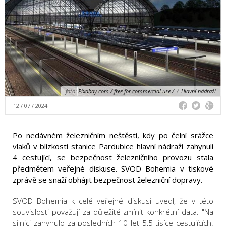
foto:
Pixabay.com / free for commercial use /
/
Hlavní nádraží
12 / 07 / 2024
Po nedávném železničním neštěstí, kdy po čelní srážce
vlaků v blízkosti stanice Pardubice hlavní nádraží zahynuli
4 cestující, se bezpečnost železničního provozu stala
předmětem veřejné diskuse. SVOD Bohemia v tiskové
zprávě se snaží obhájit bezpečnost železniční dopravy.
SVOD Bohemia k celé veřejné diskusi uvedl, že v této
souvislosti považují za důležité zmínit konkrétní data. "Na
silnici zahynulo za posledních 10 let 5,5 tisíce cestujících.