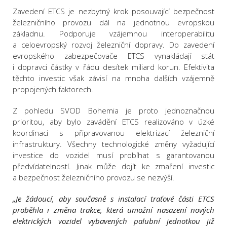
Zavedení ETCS je nezbytný krok posouvající bezpečnost
železničního provozu dál na jednotnou evropskou
základnu. Podporuje vzájemnou interoperabilitu
a celoevropský rozvoj železniční dopravy. Do zavedení
evropského zabezpečovače ETCS vynakládají stát
i dopravci částky v řádu desítek miliard korun. Efektivita
těchto investic však závisí na mnoha dalších vzájemně
propojených faktorech.
Z pohledu SVOD Bohemia je proto jednoznačnou
prioritou, aby bylo zavádění ETCS realizováno v úzké
koordinaci s připravovanou elektrizací železniční
infrastruktury. Všechny technologické změny vyžadující
investice do vozidel musí probíhat s garantovanou
předvídatelností. Jinak může dojít ke zmaření investic
a bezpečnost železničního provozu se nezvýší.
„Je žádoucí, aby současně s instalací traťové části ETCS
proběhla i změna trakce, která umožní nasazení nových
elektrických vozidel vybavených palubní jednotkou již