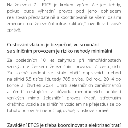
Na železnici 7. ETCS je krokem vpřed. Ale jen tehdy,
pokud bude výhradní provoz pod jeho dohledem
realizován předvídatelně a koordinovaně se všemi dalšími
změnami na železniční infrastruktuře," uvedli v tiskové
zprávě.
Cestování vlakem je bezpečné, ve srovnání
se silničním provozem je riziko nehody minimální
Za posledních 10 let zahynulo při mimořádnostech
vzniklých v českém železničním provozu 7 cestujících.
Za stejné období se stalo obětí dopravních nehod
na silnici 5,5 tisíce lidí, tedy 785 x více. Od roku 2014 do
konce 2. čtvrtletí 2024. Úmrtí železničních zaměstnanců
a úmrtí cestujících z důvodu mimořádných událostí
vzniklých mimo železniční provoz (např. střetnutím
drážního vozidla se silničním vozidlem na přejezdu) se do
tohoto porovnání nepočítají, uvádějí v tiskové zprávě.
Zavádění ETCS je třeba koordinovat s elektrizací tratí