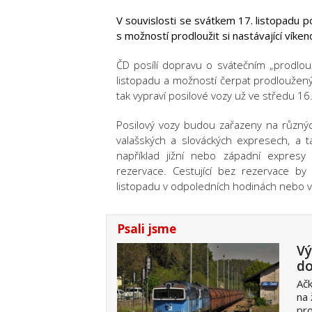
V souvislosti se svátkem 17. listopadu p
s možností prodloužit si nastávající víken
ČD posílí dopravu o svátečním „prodlou
listopadu a možností čerpat prodloužený 
tak vypraví posilové vozy už ve středu 16.
Posilový vozy budou zařazeny na různýc
valašských a slováckých expresech, a t
například jižní nebo západní expresy
rezervace. Cestující bez rezervace by 
listopadu v odpoledních hodinách nebo v
Psali jsme
Vý
do
Ačk
na 
pr