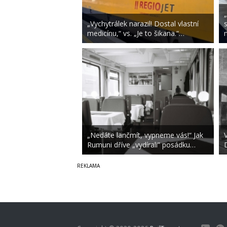
„Vychytrálek narazil! Dostal vlastní
medicínu,“ vs. „Je to šikana.“…
„Nedáte lančmít, vypneme vás!“ Jak
Rumuni dříve „vydírali” posádku…