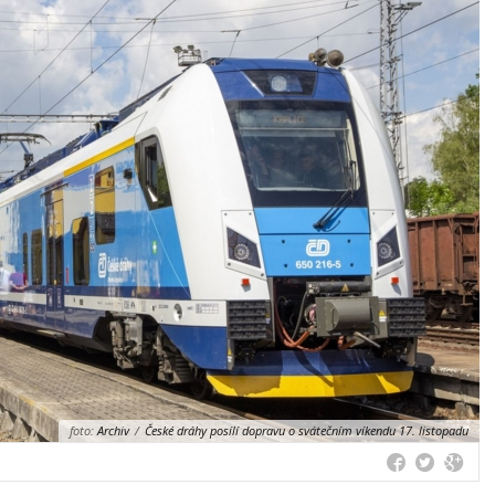
foto:
Archiv
/
České dráhy posílí dopravu o svátečním víkendu 17. listopadu