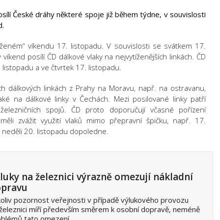
osílí České dráhy některé spoje již během týdne, v souvislosti
d.
ženém“ víkendu 17. listopadu. V souvislosti se svátkem 17.
víkend posílí ČD dálkové vlaky na nejvytíženějších linkách. ČD
 listopadu a ve čtvrtek 17. listopadu.
h dálkových linkách z Prahy na Moravu, např. na ostravanu,
aké na dálkové linky v Čechách. Mezi posilované linky patří
 železničních spojů. ČD proto doporučují včasné pořízení
měli zvážit využití vlaků mimo přepravní špičku, např. 17.
 neděli 20. listopadu dopoledne.
luky na železnici výrazně omezují nákladní
pravu
oliv pozornost veřejnosti v případě výlukového provozu
železnici míří především směrem k osobní dopravě, neméně
oblémů tato omezení…