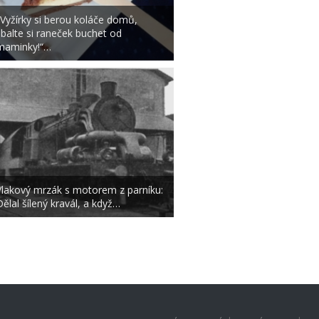
„Vyžírky si berou koláče domů,
sbalte si raneček buchet od
maminky!“…
Vlakový mrzák s motorem z parníku:
Dělal šílený kravál, a když…