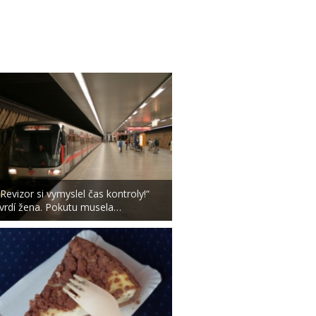
„Revizor si vymyslel čas kontroly!“
tvrdí žena. Pokutu musela…