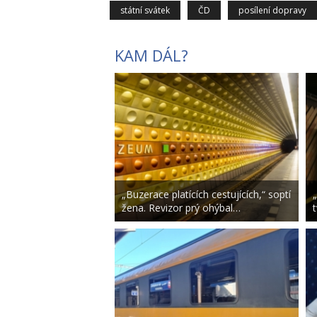
státní svátek
ČD
posílení dopravy
KAM DÁL?
„Buzerace platících cestujících,“ soptí
žena. Revizor prý ohýbal…