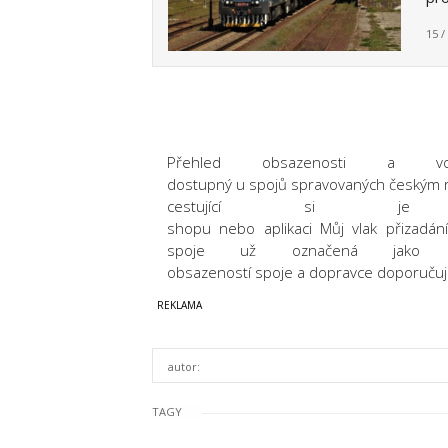
15 /
Přehled obsazenosti a vo
dostupný u spojů spravovaných českým
cestující si j
shopu nebo aplikaci Můj vlak přizadán
spoje už označená jako r
obsazeností spoje a dopravce doporučuje
autor:
TAGY