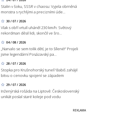
Stalin v šoku, SSSR v chaosu: Vyjela obrněná
monstra s rychlými a precizními úde…
30 / 07 / 2026
Vlak s obří vrtulí uháněl 230 km/h: Světový
rekordman děsil lidi, skončil ve šro…
04 / 08 / 2026
„Narvalo se sem tolik dětí, je to šílené!“ Projeli
jsme legendární Posázavský pa…
28 / 07 / 2026
Stopka pro Krušnohorský tunel? Babiš zahájil
bitvu o cenovku spojení se západem
29 / 07 / 2026
Inženýrská rošáda na Liptově: Československý
unikát poslal staré koleje pod vodu