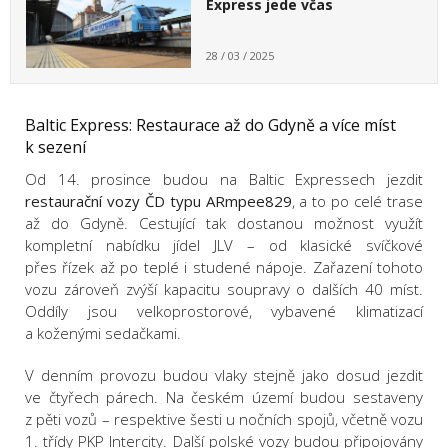
Express jede včas
28 / 03 / 2025
Baltic Express: Restaurace až do Gdyně a více míst
k sezení
Od 14. prosince budou na Baltic Expressech jezdit
restaurační vozy ČD typu ARmpee829
, a to po celé trase
až do Gdyně. Cestující tak dostanou možnost využít
kompletní nabídku jídel JLV – od klasické svíčkové
přes řízek až po teplé i studené nápoje. Zařazení tohoto
vozu zároveň zvýší kapacitu soupravy o dalších 40 míst.
Oddíly jsou velkoprostorové, vybavené klimatizací
a koženými sedačkami.
V denním provozu budou vlaky stejně jako dosud jezdit
ve čtyřech párech. Na českém území budou sestaveny
z pěti vozů – respektive šesti u nočních spojů, včetně vozu
1. třídy PKP Intercity. Další polské vozy budou připojovány