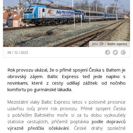
foto:
ČD
/
Baltic express
08 / 12 / 2025
Rok provozu ukázal, že o přímé spojení Česka s Baltem je
obrovský zájem. Baltic Express teď jede naplno s
novinkami, které z cesty udělají zážitek: od nočního
komfortu po gurmánské lákadla.
Mezistátní vlaky Baltic Express letos v polovině prosince
uzavřou svůj první rok provozu. Přímé spojení Česka
s pobřežím Baltského moře si za tu dobu vyzkoušely
statisíce cestujících, přičemž poptávka
podle dopravců
výrazně předčila očekávání.
České dráhy společně