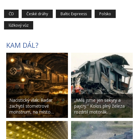
ČD
České dráhy
Baltic Expreess
Polsko
lůžkový vůz
KAM DÁL?
Nacistický vlak: Radar
„Měli jsme jen sekyry a
zachytil stometrové
pajcry.“ Kolos plný železa
monstrum, na místo…
rozdrtil motorák.…