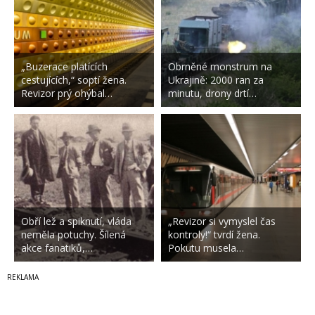
„Buzerace platících
Obrněné monstrum na
cestujících,“ soptí žena.
Ukrajině: 2000 ran za
Revizor prý ohýbal…
minutu, drony drtí…
Obří lež a spiknutí, vláda
„Revizor si vymyslel čas
neměla potuchy. Šílená
kontroly!“ tvrdí žena.
akce fanatiků,…
Pokutu musela…