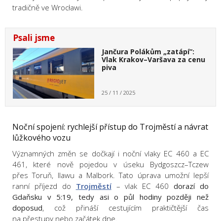
tradičně ve Wrocławi.
Psali jsme
Jančura Polákům „zatápí”:
Vlak Krakov–Varšava za cenu
piva
25 / 11 / 2025
Noční spojení: rychlejší přístup do Trojměstí a návrat
lůžkového vozu
Významných změn se dočkají i noční vlaky EC 460 a EC
461, které nově pojedou v úseku Bydgoszcz–Tczew
přes Toruň, Ilawu a Malbork. Tato úprava umožní lepší
ranní příjezd do
Trojměstí
– vlak EC 460
dorazí do
Gdaňsku v 5:19, tedy asi o půl hodiny později než
doposud
, což přináší cestujícím praktičtější čas
na přestupy nebo začátek dne.