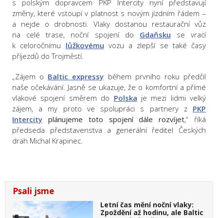
s polským dopravcem PKP Intercity nyní představují
změny, které vstoupí v platnost s novým jízdním řádem –
a nejde o drobnosti. Vlaky dostanou restaurační vůz
na celé trase, noční spojení do
Gdaňsku
se vrací
k celoročnímu
lůžkovému
vozu a zlepší se také časy
příjezdů do Trojměstí.
„Zájem o
Baltic expressy
během prvního roku předčil
naše očekávání. Jasně se ukazuje, že o komfortní a přímé
vlakové spojení směrem do
Polska
je mezi lidmi velký
zájem, a my proto ve spolupráci s partnery z
PKP
Intercity
plánujeme toto spojení dále rozvíjet
,“ říká
předseda představenstva a generální ředitel Českých
drah Michal Krapinec.
Psali jsme
Letní čas mění noční vlaky:
Zpoždění až hodinu, ale Baltic