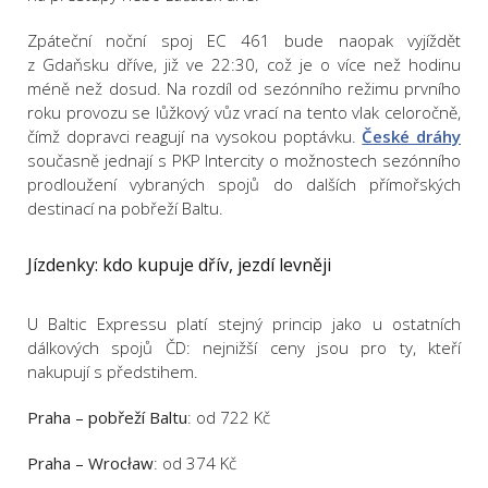
Zpáteční noční spoj EC 461 bude naopak vyjíždět
z Gdaňsku dříve, již ve 22:30, což je o více než hodinu
méně než dosud. Na rozdíl od sezónního režimu prvního
roku provozu se lůžkový vůz vrací na tento vlak celoročně,
čímž dopravci reagují na vysokou poptávku.
České dráhy
současně jednají s PKP Intercity o možnostech sezónního
prodloužení vybraných spojů do dalších přímořských
destinací na pobřeží Baltu.
Jízdenky: kdo kupuje dřív, jezdí levněji
U Baltic Expressu platí stejný princip jako u ostatních
dálkových spojů ČD: nejnižší ceny jsou pro ty, kteří
nakupují s předstihem.
Praha – pobřeží Baltu
: od 722 Kč
Praha – Wrocław
: od 374 Kč