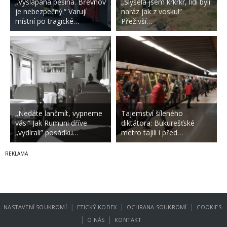
„Vyšlapaná pěšina. Břevnov
„Slyšela jsem krkrkr, lidi byli
je nebezpečný.“ Varují
naráz jak z vosku!“
místní po tragické…
Přeživší…
„Nedáte lančmít, vypneme
Tajemství šíleného
vás!“ Jak Rumuni dříve
diktátora: Bukurešťské
„vydírali” posádku…
metro tajili i před…
|
|
|
NASTAVENÍ SOUKROMÍ
ETICKÝ KODEX
OCHRANA SOUKROMÍ
COOKIES
|
|
O NÁS
KONTAKT