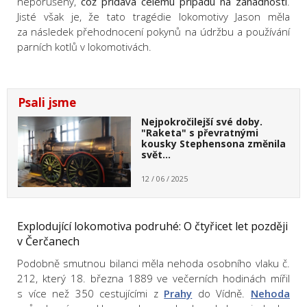
neporušený,
což přidává celému případu na záhadnosti
.
Jisté však je, že tato tragédie lokomotivy Jason měla
za následek přehodnocení pokynů na údržbu a používání
parních kotlů v lokomotivách.
Psali jsme
Nejpokročilejší své doby.
"Raketa" s převratnými
kousky Stephensona změnila
svět…
12 / 06 / 2025
Explodující lokomotiva podruhé: O čtyřicet let později
v Čerčanech
Podobně smutnou bilanci měla nehoda osobního vlaku č.
212, který 18. března 1889 ve večerních hodinách mířil
s více než 350 cestujícími z
Prahy
do Vídně.
Nehoda