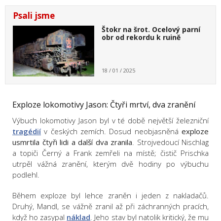
Psali jsme
Štokr na šrot. Ocelový parní
obr od rekordu k ruině
18 / 01 / 2025
Exploze lokomotivy Jason: Čtyři mrtví, dva zranění
Výbuch lokomotivy Jason byl v té době největší železniční
tragédií
v českých zemích. Dosud neobjasněná
exploze
usmrtila čtyři lidi a další dva zranila
. Strojvedoucí Nischlag
a topiči Černý a Frank zemřeli na místě; čistič Prischka
utrpěl vážná zranění, kterým dvě hodiny po výbuchu
podlehl.
Během exploze byl lehce zraněn i jeden z nakladačů.
Druhý, Mandl, se vážně zranil až při záchranných pracích,
když ho zasypal
náklad
. Jeho stav byl natolik kritický, že mu