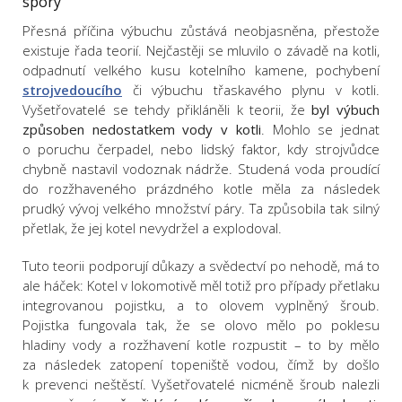
spory
Přesná příčina výbuchu zůstává neobjasněna, přestože
existuje řada teorií. Nejčastěji se mluvilo o závadě na kotli,
odpadnutí velkého kusu kotelního kamene, pochybení
strojvedoucího
či výbuchu třaskavého plynu v kotli.
Vyšetřovatelé se tehdy přikláněli k teorii, že
byl výbuch
způsoben nedostatkem vody v kotli
. Mohlo se jednat
o poruchu čerpadel, nebo lidský faktor, kdy strojvůdce
chybně nastavil vodoznak nádrže. Studená voda proudící
do rozžhaveného prázdného kotle měla za následek
prudký vývoj velkého množství páry. Ta způsobila tak silný
přetlak, že jej kotel nevydržel a explodoval.
Tuto teorii podporují důkazy a svědectví po nehodě, má to
ale háček: Kotel v lokomotivě měl totiž pro případy přetlaku
integrovanou pojistku, a to olovem vyplněný šroub.
Pojistka fungovala tak, že se olovo mělo po poklesu
hladiny vody a rozžhavení kotle rozpustit – to by mělo
za následek zatopení topeniště vodou, čímž by došlo
k prevenci neštěstí. Vyšetřovatelé nicméně šroub nalezli