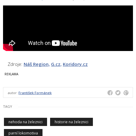
Zdroje:
Náš Region,
G.cz,
Koridory.cz
autor:
František Formánek
TAGY
nehoda na železnici
historie na železnici
parní lokomotiva