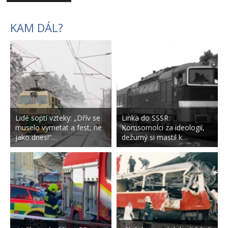
KAM DÁL?
Lidé soptí vzteky: „Dřív se
Linka do SSSR:
muselo vymetat a fest, ne
Komsomolci za ideologií,
jako dnes!“…
dežurný si mastil k…