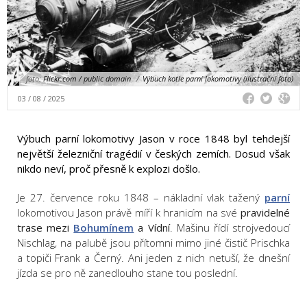
foto:
Flickr.com / public domain
/
Výbuch kotle parní lokomotivy (ilustrační foto)
03 / 08 / 2025
Výbuch parní lokomotivy Jason v roce 1848 byl tehdejší
největší železniční tragédií v českých zemích. Dosud však
nikdo neví, proč přesně k explozi došlo.
Je 27. července roku 1848 – nákladní vlak tažený
parní
lokomotivou Jason právě míří k hranicím na své
pravidelné
trase mezi
Bohumínem
a Vídní
. Mašinu řídí strojvedoucí
Nischlag, na palubě jsou přítomni mimo jiné čistič Prischka
a topiči Frank a Černý. Ani jeden z nich netuší, že dnešní
jízda se pro ně zanedlouho stane tou poslední.