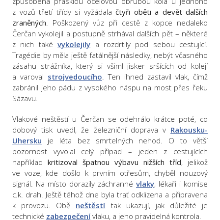
způsobená prasklou ocelovou obrubou kola u jednoho
z vozů třetí třídy si vyžádala
čtyři oběti a devět dalších
zraněných
. Poškozený vůz při cestě z kopce nedaleko
Čerčan vykolejil a postupně strhával dalších pět – některé
z nich také
vykolejily
a rozdrtily pod sebou cestující.
Tragédie by měla ještě fatálnější následky, nebýt včasného
zásahu strážníka, který si všiml jisker sršících od kolejí
a varoval
strojvedoucího
. Ten ihned zastavil vlak, čímž
zabránil jeho pádu z vysokého náspu na most přes řeku
Sázavu.
Vlakové neštěstí u Čerčan se odehrálo krátce poté, co
dobový tisk uvedl, že železniční doprava v
Rakousku-
Uhersku
je léta bez smrtelných nehod. O to větší
pozornost vyvolal celý případ – jeden z cestujících
například
kritizoval špatnou výbavu nižších tříd
, jelikož
ve voze, kde došlo k prvním otřesům, chyběl nouzový
signál. Na místo dorazily záchranné
vlaky
, lékaři i komise
c.k. drah. Ještě téhož dne byla trať odklizena a připravena
k provozu. Obě
neštěstí
tak ukazují, jak důležité je
technické
zabezpečení
vlaku, a jeho pravidelná kontrola.