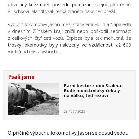
přivolaný kněz udělil poslední pomazání
, stejně jako čističi
Prischkovi. Mandl však těžká zranění nakonec přežil.
Výbuch lokomotivy Jason mezi stanicemi Hulín a Napajedla
v dnešním Zlínském kraji zničil nebo poškodil sedmnáct
z celkových čtyřiceti vozů. Exploze byla tak mohutná, že
trosky lokomotivy byly nalezeny ve vzdálenosti až 600
metrů
od místa výbuchu.
Psali jsme
Parní bestie z dob Stalina:
Rudé monstrvlaky čekaly
na válku, teď rezaví
29 / 07 / 2025
O příčině výbuchu lokomotivy Jason se dosud vedou