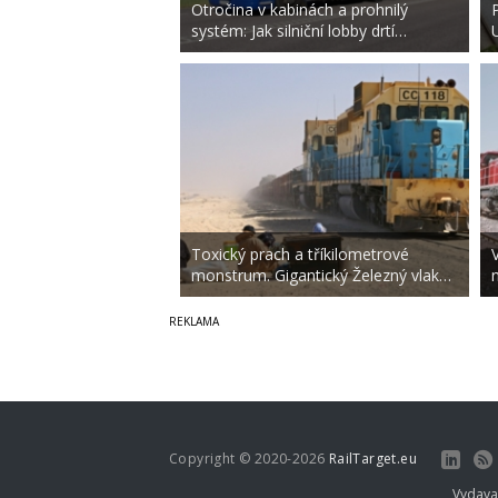
Otročina v kabinách a prohnilý
systém: Jak silniční lobby drtí…
Toxický prach a tříkilometrové
monstrum. Gigantický Železný vlak…
Copyright © 2020-2026
RailTarget.eu
Vydava