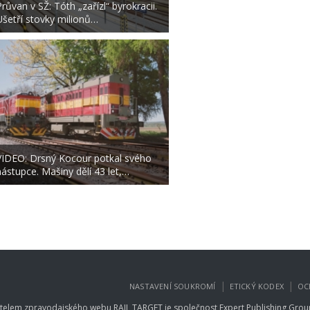
Průvan v SŽ: Tóth „zařízl“ byrokracii.
Ušetří stovky milionů…
VIDEO: Drsný Kocour potkal svého
nástupce. Mašiny dělí 43 let,…
|
|
NASTAVENÍ SOUKROMÍ
ETICKÝ KODEX
OC
telem zpravodajského webu RAIL TARGET je společnost
Expert Publishing Group