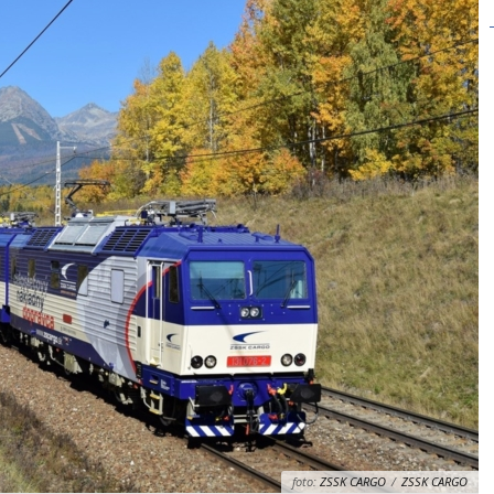
foto:
ZSSK CARGO
/
ZSSK CARGO