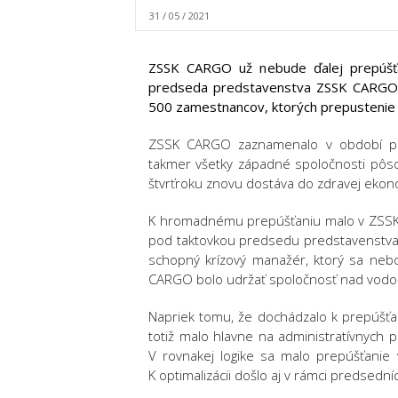
31 / 05 / 2021
ZSSK CARGO už nebude ďalej prepúšťať
predseda predstavenstva ZSSK CARGO,
500 zamestnancov, ktorých prepustenie 
ZSSK CARGO zaznamenalo v období pan
takmer všetky západné spoločnosti pôs
štvrťroku znovu dostáva do zdravej ekono
K hromadnému prepúšťaniu malo v ZSSK C
pod taktovkou predsedu predstavenstva,
schopný krízový manažér, ktorý sa nebo
CARGO bolo udržať spoločnosť nad vodo
Napriek tomu, že dochádzalo k prepúšťan
totiž malo hlavne na administratívnych p
V rovnakej logike sa malo prepúšťanie
K optimalizácii došlo aj v rámci predsedníc