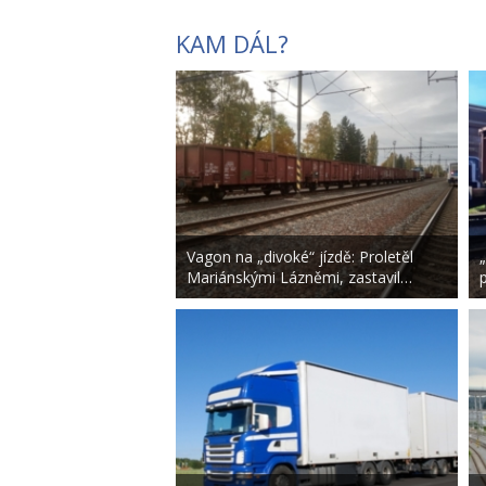
KAM DÁL?
Vagon na „divoké“ jízdě: Proletěl
Mariánskými Lázněmi, zastavil…