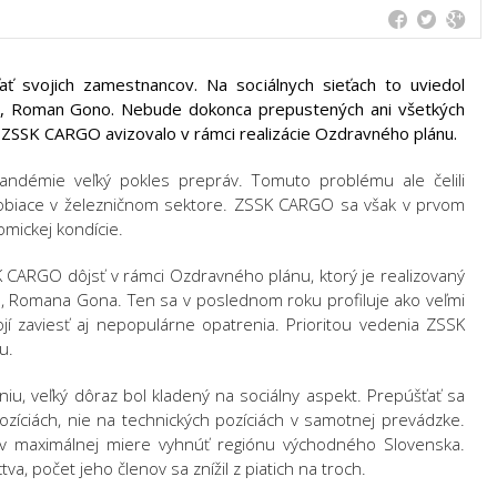
 svojich zamestnancov. Na sociálnych sieťach to uviedol
 Roman Gono. Nebude dokonca prepustených ani všetkých
ZSSK CARGO avizovalo v rámci realizácie Ozdravného plánu.
démie veľký pokles prepráv. Tomuto problému ale čelili
obiace v železničnom sektore. ZSSK CARGO sa však v prvom
mickej kondície.
ARGO dôjsť v rámci Ozdravného plánu, ktorý je realizovaný
 Romana Gona. Ten sa v poslednom roku profiluje ako veľmi
jí zaviesť aj nepopulárne opatrenia. Prioritou vedenia ZSSK
u.
iu, veľký dôraz bol kladený na sociálny aspekt. Prepúšťať sa
ozíciách, nie na technických pozíciách v samotnej prevádzke.
 v maximálnej miere vyhnúť regiónu východného Slovenska.
tva, počet jeho členov sa znížil z piatich na troch.