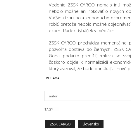
Vedenie ZSSK CARGO nemalo inú možno
nebolo možné ani rokovať o nových obch
Väčšina trhu bola jednoducho ochromená
robiť, pretože nebolo možné dojednávať n
expert Radek Rybáček v médiách.
ZSSK CARGO prechádza momentálne pro
pozvoľna dostáva do čiernych. ZSSK C
Gona, podarilo predĺžiť zmluvu so svo
čoskoro dôjde k normalizácii ekonomic
ktorý avizoval, že bude ponúkať aj nové 
autor:
TAGY
ZSSK CARGO
Slovensko