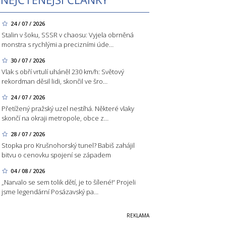
24 / 07 / 2026
Stalin v šoku, SSSR v chaosu: Vyjela obrněná
monstra s rychlými a precizními úde…
30 / 07 / 2026
Vlak s obří vrtulí uháněl 230 km/h: Světový
rekordman děsil lidi, skončil ve šro…
24 / 07 / 2026
Přetížený pražský uzel nestíhá. Některé vlaky
skončí na okraji metropole, obce z…
28 / 07 / 2026
Stopka pro Krušnohorský tunel? Babiš zahájil
bitvu o cenovku spojení se západem
04 / 08 / 2026
„Narvalo se sem tolik dětí, je to šílené!“ Projeli
jsme legendární Posázavský pa…