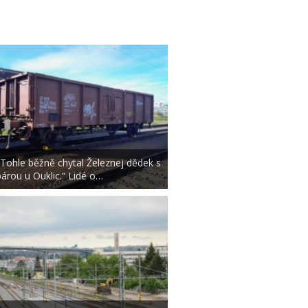
„Tohle běžně chytal Železnej dědek s
párou u Ouklic.“ Lidé o…