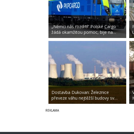
„Němci nás rozdrtí“ Polské Cargo
žádá okamžitou pomoc, bije na…
Dostavba Dukovan: Železnice
převeze váhu nejtěžší budovy sv…