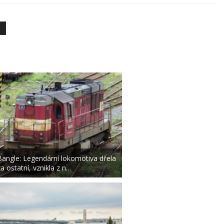
Bangle: Legendární lokomotiva dřela
za ostatní, vznikla z n…