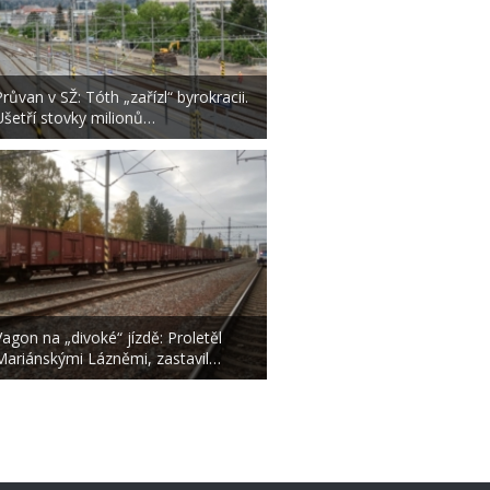
Průvan v SŽ: Tóth „zařízl“ byrokracii.
Ušetří stovky milionů…
Vagon na „divoké“ jízdě: Proletěl
Mariánskými Lázněmi, zastavil…