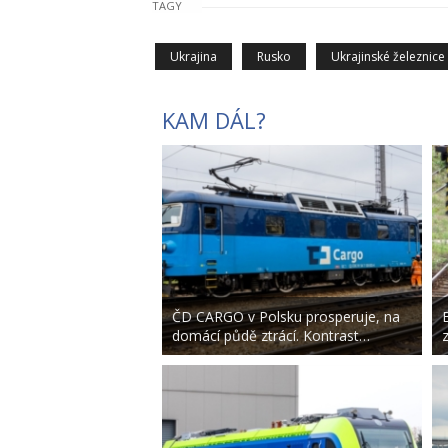
TAGY
Ukrajina
Rusko
Ukrajinské železnice
KAM DÁL?
ČD CARGO v Polsku prosperuje, na
domácí půdě ztrácí. Kontrast…