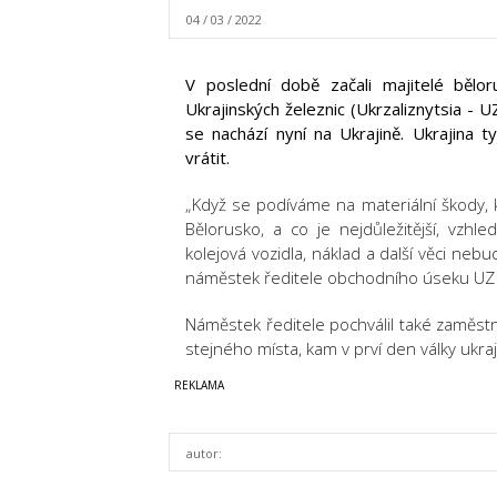
04 / 03 / 2022
V poslední době začali majitelé bělo
Ukrajinských železnic (Ukrzaliznytsia - 
se nachází nyní na Ukrajině. Ukrajina
vrátit.
„Když se podíváme na materiální škody, 
Bělorusko, a co je nejdůležitější, vzh
kolejová vozidla, náklad a další věci neb
náměstek ředitele obchodního úseku UZ V
Náměstek ředitele pochválil také zaměst
stejného místa, kam v prví den války ukraj
autor: