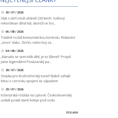
30 / 07 / 2026
Vlak s obří vrtulí uháněl 230 km/h: Světový
rekordman děsil lidi, skončil ve šro…
06 / 08 / 2026
Totálně rozbil komunistickou kontrolu. Riskantní
„únos“ vlaku: Zločin, nebo boj za…
04 / 08 / 2026
„Narvalo se sem tolik dětí, je to šílené!“ Projeli
jsme legendární Posázavský pa…
28 / 07 / 2026
Stopka pro Krušnohorský tunel? Babiš zahájil
bitvu o cenovku spojení se západem
29 / 07 / 2026
Inženýrská rošáda na Liptově: Československý
unikát poslal staré koleje pod vodu