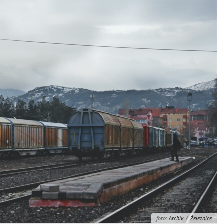
foto:
Archiv
/
Železnice