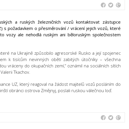
ruských a ruských železničních vozů kontaktovat zástupce
UZ) s požadavkem o přesměrování / vrácení jejich vozů, které
 tyto vozy ale nehodlá ruským ani běloruským společnostem
které na Ukrajině způsobilo agresorské Rusko a její spojenec
ledem k tisícům nevinných obětí zabitých útočníky – všechna
udou vráceny do okupačních zemí,“ oznámil na sociálních sítích
alerii Tkachov.
nance UZ, který reagoval na žádost majitelů vozů posláním do
inští obránci ostrova Změjnyj, poslali ruskou válečnou loď.