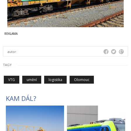
autor:
TAGY
VTG
umění
logistika
Olomouc
KAM DÁL?