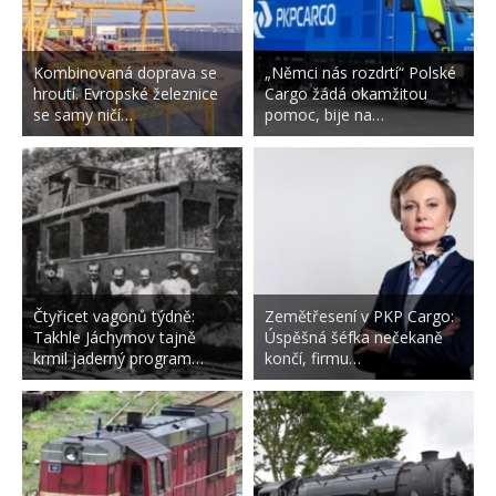
Kombinovaná doprava se
„Němci nás rozdrtí“ Polské
hroutí. Evropské železnice
Cargo žádá okamžitou
se samy ničí…
pomoc, bije na…
Čtyřicet vagonů týdně:
Zemětřesení v PKP Cargo:
Takhle Jáchymov tajně
Úspěšná šéfka nečekaně
krmil jaderný program…
končí, firmu…