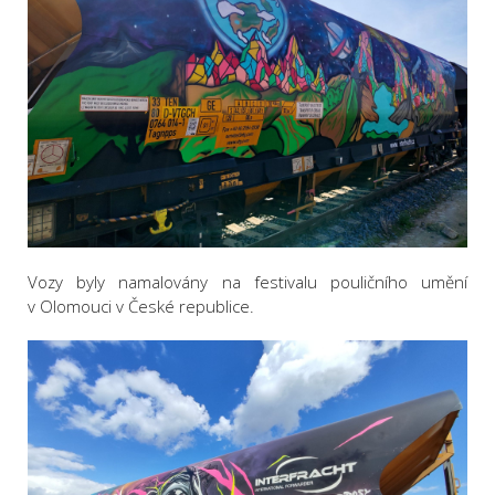
Vozy byly namalovány na festivalu pouličního umění
v Olomouci v České republice.