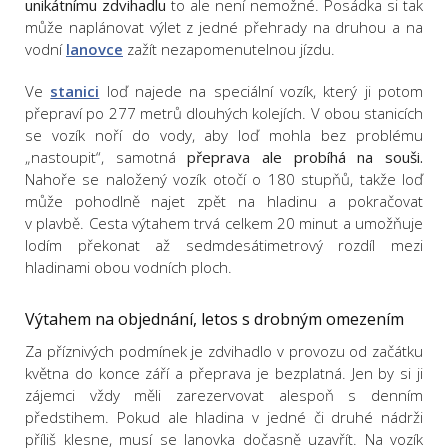
unikátnímu zdvihadlu
to ale není nemožné. Posádka si tak
může naplánovat výlet z jedné přehrady na druhou a na
vodní
lanovce
zažít nezapomenutelnou jízdu.
Ve
stanici
loď najede na speciální vozík, který ji potom
přepraví po 277 metrů dlouhých kolejích. V obou stanicích
se vozík noří do vody, aby loď mohla bez problému
„nastoupit“, samotná
přeprava ale probíhá na souši.
Nahoře se naložený vozík otočí o 180 stupňů, takže loď
může pohodlně najet zpět na hladinu a pokračovat
v plavbě. Cesta výtahem trvá celkem 20 minut a umožňuje
lodím překonat až sedmdesátimetrový rozdíl mezi
hladinami obou vodních ploch.
Výtahem na objednání, letos s drobným omezením
Za příznivých podmínek je zdvihadlo v provozu od začátku
května do konce září a přeprava je bezplatná. Jen by si ji
zájemci vždy měli zarezervovat alespoň s denním
předstihem. Pokud ale hladina v jedné či druhé nádrži
příliš klesne, musí se lanovka dočasně uzavřít. Na vozík