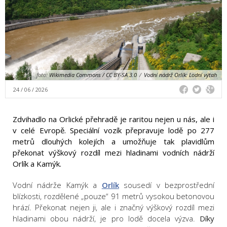
foto:
Wikimedia Commons / CC BY-SA 3.0
/
Vodní nádrž Orlík: Lodní výtah
24 / 06 / 2026
Zdvihadlo na Orlické přehradě je raritou nejen u nás, ale i
v celé Evropě. Speciální vozík přepravuje lodě po 277
metrů dlouhých kolejích a umožňuje tak plavidlům
překonat výškový rozdíl mezi hladinami vodních nádrží
Orlík a Kamýk.
Vodní nádrže Kamýk a
Orlík
sousedí v bezprostřední
blízkosti, rozdělené „pouze“ 91 metrů vysokou betonovou
hrází. Překonat nejen ji, ale i značný výškový rozdíl mezi
hladinami obou nádrží, je pro lodě docela výzva.
Díky