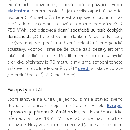
extrémních povodních, nová přečerpávající vodní
elektrárna
potom poslouží jako velkokapacitní baterie.
Skupina ČEZ stavbu čtvrté elektrárny svého druhu u nás
zahájila letos v červnu. Hotové dílo pojme jednorázově až
750 MWh, což odpovídá
denní spotřebě 80 tisíc českých
domácností.
„Orlík je stěžejním článkem Vltavské kaskády
a významně se podílí na řízení celostátní energetické
soustavy. Rozhodli jsme se, že bude další desítky let plnit
také roli velké baterie. Rozdíl mezi hladinou kamýcké
a orlické přehrady je 70 metrů a my jsme schopni tohoto
výškového rozdílu efektivně využít,“
uvedl
v tiskové zprávě
generální ředitel ČEZ Daniel Beneš.
Evropský unikát
Lodní lanovka na Orlíku je jednou z mála staveb svého
druhu a je unikátní nejen u nás, ale i v celé
Evropě
.
V provozu je přitom už téměř 65 let,
od dokončení orlické
přehrady v roce 1961. V roce 2022 se navíc dočkala
renovace. Nový vozík pojme o něco větší lodě a je schopen