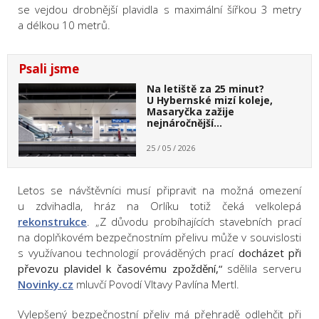
se vejdou drobnější plavidla s maximální šířkou 3 metry
a délkou 10 metrů.
Psali jsme
Na letiště za 25 minut?
U Hybernské mizí koleje,
Masaryčka zažije
nejnáročnější…
25 / 05 / 2026
Letos se návštěvníci musí připravit na možná omezení
u zdvihadla, hráz na Orlíku totiž čeká velkolepá
rekonstrukce
. „Z důvodu probíhajících stavebních prací
na doplňkovém bezpečnostním přelivu může v souvislosti
s využívanou technologií prováděných prací
docházet při
převozu plavidel k časovému zpoždění,“
sdělila serveru
Novinky.cz
mluvčí Povodí Vltavy Pavlína Mertl.
Vylepšený bezpečnostní přeliv má přehradě odlehčit při