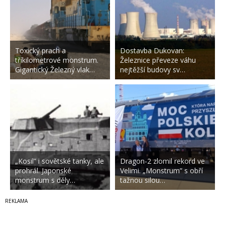
Toxický prach a
Dostavba Dukovan:
tříkilometrové monstrum.
Železnice převeze váhu
Gigantický Železný vlak…
nejtěžší budovy sv…
„Kosil” i sovětské tanky, ale
Dragon-2 zlomil rekord ve
prohrál. Japonské
Velimi. „Monstrum” s obří
monstrum s děly…
tažnou silou…