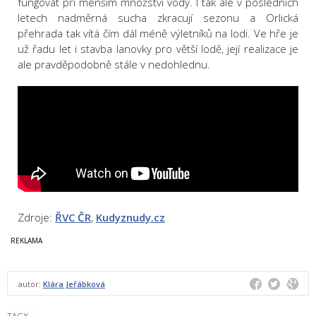
fungovat při menším množství vody. I tak ale v posledních
letech nadměrná sucha zkracují sezonu a Orlická
přehrada tak vítá čím dál méně výletníků na lodi. Ve hře je
už řadu let i stavba lanovky pro větší lodě, její realizace je
ale pravděpodobně stále v nedohlednu.
Zdroje:
ŘVC ČR
,
Kudyznudy.cz
autor:
Klára Jeřábková
TAGY