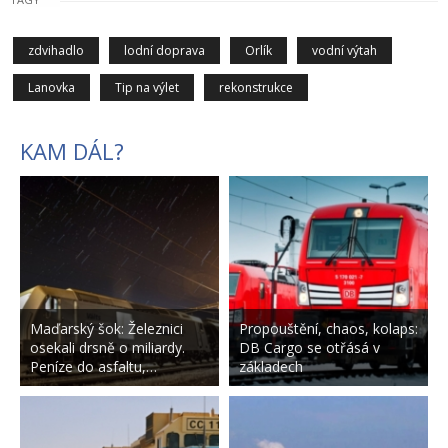
zdvihadlo
lodní doprava
Orlík
vodní výtah
Lanovka
Tip na výlet
rekonstrukce
KAM DÁL?
Maďarský šok: Železnici
Propouštění, chaos, kolaps:
osekali drsně o miliardy.
DB Cargo se otřásá v
Peníze do asfaltu,…
základech