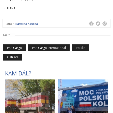
autor:
Karolína Koucká
TAGY
PKP Cargo
PKP Cargo International
Polsko
Ostrava
KAM DÁL?