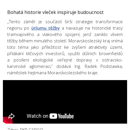
Bohatá historie vleček inspiruje budoucnost
„Tento záměr je součástí širší strategie transformace
regionu po
útlumu těžby
a navazuje na historické trasy
tramvajového a vlakového spojení, jenž zaniklo vlivem
těžby během minulého století. Moravskoslezský kraj vnímá
toto téma jako příležitost ke zvýšení atraktivity území,
přilákání klíčových investorů, využití důlních brownfieldů
a posílení ekologické veřejné dopravy v ostravsko-
karvinské aglomeraci,“
dodává Ing. Radek Podstawka,
náměstek hejtmana Moravskoslezského kraje.
Zdroj: PKP CARGO