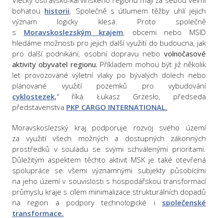
Vlečky ostravsko-karvinského regionu mají za sebou velmi
bohatou
historii
. Společně s útlumem těžby uhlí jejich
význam logicky klesá. Proto společně
s
Moravskoslezským krajem
, obcemi nebo MSID
hledáme možnosti pro jejich další využití do budoucna, jak
pro další podnikání, osobní dopravu nebo
volnočasové
aktivity obyvatel regionu.
Příkladem mohou být již několik
let provozované výletní vlaky po bývalých dolech nebo
plánované využití pozemků pro vybudování
cyklostezek,
“
říká Łukasz Grzesło, předseda
představenstva
PKP CARGO INTERNATIONAL.
Moravskoslezský kraj podporuje rozvoj svého území
za využití všech možných a dostupných zákonných
prostředků v souladu se svými schválenými prioritami.
Důležitým aspektem těchto aktivit MSK je také otevřená
spolupráce se všemi významnými subjekty působícími
na jeho území v souvislosti s hospodářskou transformací
průmyslu kraje s cílem minimalizace strukturálních dopadů
na region a podpory technologické i
společenské
transformace.