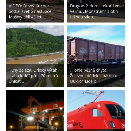
VIDEO: Drsný Kocour
Dragon-2 zlomil rekord ve
potkal svého nástupce.
Velimi. „Monstrum” s obří
Mašiny dělí 43 let,…
tažnou silou…
Tuny železa. Orlický výtah
„Tohle běžně chytal
„tahá lodě” přes 70 metrů.
Železnej dědek s párou u
Unikát…
Ouklic.“ Lidé o…