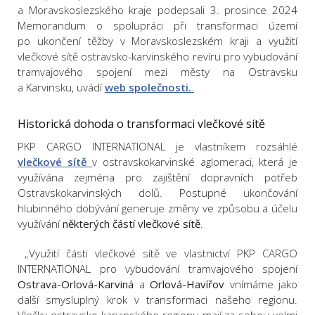
a Moravskoslezského kraje podepsali 3. prosince 2024
Memorandum o spolupráci při transformaci území
po ukončení těžby v Moravskoslezském kraji a využití
vlečkové sítě ostravsko-karvinského revíru pro vybudování
tramvajového spojení mezi městy na Ostravsku
a Karvinsku, uvádí
web společnosti.
Historická dohoda o transformaci vlečkové sítě
PKP CARGO INTERNATIONAL je vlastníkem rozsáhlé
vlečkové sítě
v ostravskokarvinské aglomeraci, která je
využívána zejména pro zajištění dopravních potřeb
Ostravskokarvinských dolů. Postupné ukončování
hlubinného dobývání generuje změny ve způsobu a účelu
využívání
některých částí vlečkové sítě
.
„Využití části vlečkové sítě ve vlastnictví PKP CARGO
INTERNATIONAL pro vybudování tramvajového spojení
Ostrava-Orlová-Karviná
a
Orlová-Havířov
vnímáme jako
další smysluplný krok v transformaci našeho regionu.